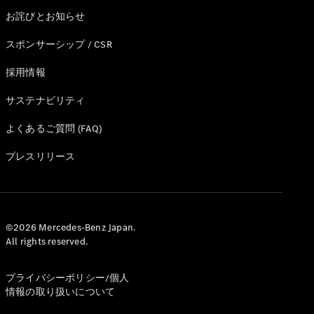
ショールー
お詫びとお知らせ
ム
認定中古車
スポンサーシップ / CSR
検索
採用情報
フェア・イ
サステナビリティ
ベント キャ
ンペーン
よくあるご質問 (FAQ)
ファイナン
プレスリリース
ス(リース/
ローン)
法人のお客
様へ
認定中古車
©2026 Mercedes-Benz Japan.
とは
All rights reserved.
買取サービ
ス
プライバシーポリシー/個人
見積シミュ
情報の取り扱いについて
レーション