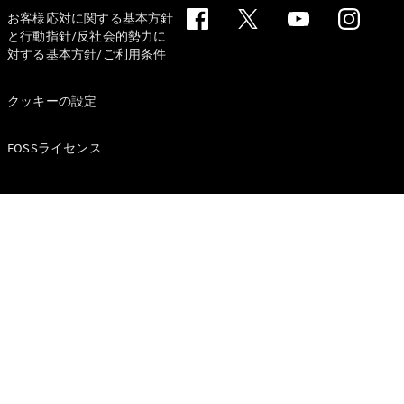
お客様応対に関する基本方針
試乗リクエ
と行動指針/反社会的勢力に
スト
対する基本方針/ご利用条件
デジタルプ
クッキーの設定
ロダクト
サービスプ
FOSSライセンス
ログラム
アクセサ
リー/コレ
クション