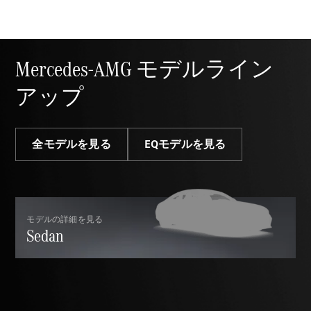
Sedan
E-Class
Sedan
S-Class
New
Sedan
Mercedes-AMG モデルライン
S-Class
アップ
Sedan
New
Long
Mercedes-
Maybach
New
全モデルを見る
EQモデルを見る
S-Class
試乗リクエ
スト
オンライン
モデルの詳細を見る
Sedan
ショールー
ム
SUV