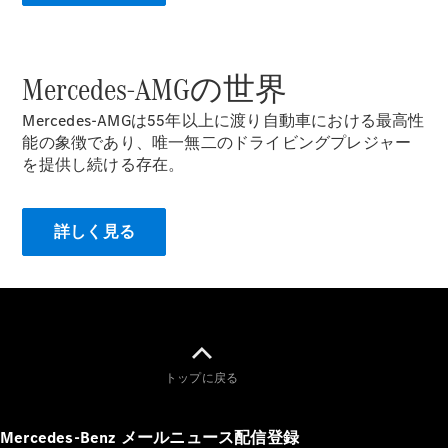
All Coupé
CLE Coupé
Mercedes-
AMG GT
Mercedes-AMGの世界
Coupé
Mercedes-
Mercedes-AMGは55年以上に渡り自動車における最高性
AMG GT 4-
能の象徴であり、唯一無二のドライビングプレジャー
Door-Coupé
を提供し続ける存在。
Mercedes-
AMG GT
New
電気
4-Door-
詳しく見る
Coupé
試乗リクエ
スト
オンライン
ショールー
ム
トップに戻る
Cabriolet/Roadster
Mercedes-Benz メールニュース配信登録