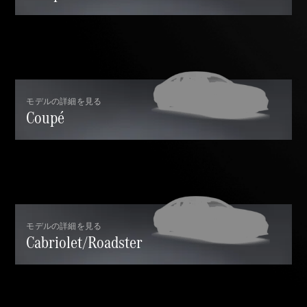
GLS
G-
電気
Class
G-Class
試乗リクエ
スト
モデルの詳細を見る
Coupé
オンライン
ショールー
ム
Stationwagon
モデルの詳細を見る
Cabriolet/Roadster
All
Stationwagon
CLA
Shooting
New
電気