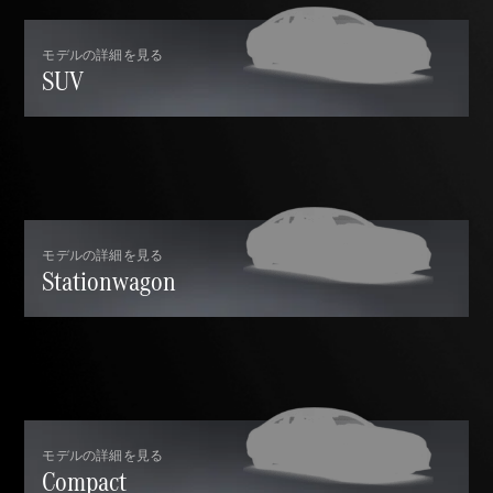
モデルの詳細を見る
SUV
All SUV
EQA
電気
EQE
電気
SUV
EQS
電気
SUV
Mercedes-
Maybach
電気
モデルの詳細を見る
EQS SUV
Stationwagon
GLA
GLB
GLC
GLC Coupé
GLE
GLE Coupé
GLS
Mercedes-
モデルの詳細を見る
Compact
Maybach