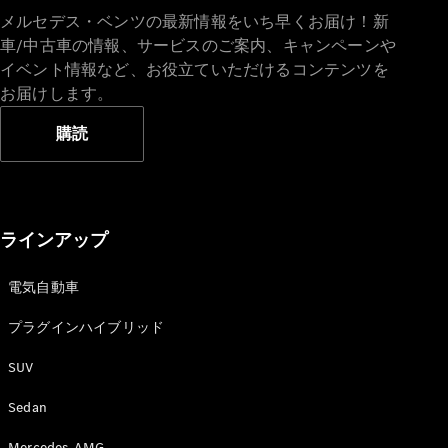
メルセデス・ベンツの最新情報をいち早くお届け！新
車/中古車の情報、サービスのご案内、キャンペーンや
イベント情報など、お役立ていただけるコンテンツを
お届けします。
All
Cabriolet/Roadster
購読
CLE
Cabriolet
Mercedes-
AMG SL
Roadster
ラインアップ
Mercedes-
Maybach SL
電気自動車
試乗リクエ
プラグインハイブリッド
スト
オンライン
SUV
ショールー
Sedan
ム
Mini Van
Mercedes-AMG