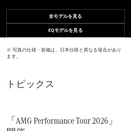
Brake
CLA
Shooting
全モデルを見る
New
Brake
C-Class
EQモデルを見る
Stationwagon
C-Class All-
Terrain
※ 写真の仕様・装備は、日本仕様と異なる場合があり
E-Class
ます。
Stationwagon
E-Class All-
Terrain
トピックス
試乗リクエ
スト
オンライン
ショールー
ム
「AMG Performance Tour 2026」
Compact