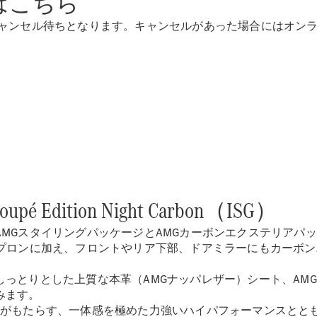
はこちら
Sedan
E-Class
キャンセル待ちとなります。キャンセルがあった場合にはオン
Sedan
S-Class
New
Sedan
S-Class
Sedan
New
Long
Mercedes-
Maybach
New
S-Class
試乗リクエ
oupé Edition Night Carbon（ISG）
スト
オンライン
MGスタイリングパッケージとAMGカーボンエクステリアパッ
ショールー
エプロンに加え、フロントやリア下部、ドアミラーにもカーボ
ム
SUV
っとりとした上質な本革（AMGナッパレザー）シート、AM
みます。
TIC+がもたらす、一体感を極めた力強いハイパフォーマンス