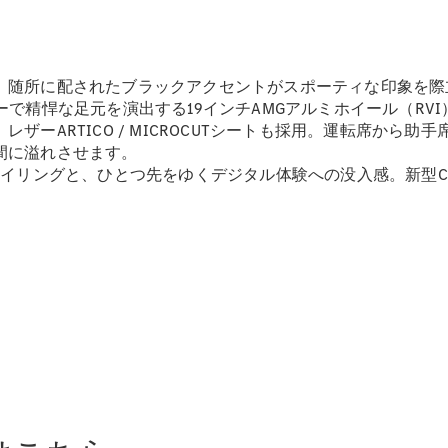
New models
電気自動車モデル
プラグインハイブリッドモデル
、随所に配されたブラックアクセントがスポーティな印象を際
ーで精悍な足元を演出する19インチAMGアルミホイール（RV
ーARTICO / MICROCUTシートも採用。運転席から助
Sedan
間に溢れさせます。
存在感を放つスタイリングと、ひとつ先をゆくデジタル体験への没入感
All Sedan
CLA
電気
Sedan
CLA
New
Sedan
C-Class
Sedan
EQS
電気