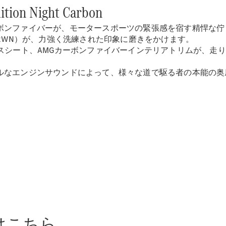
tion Night Carbon
ボンファイバーが、モータースポーツの緊張感を宿す精悍な佇
（RWN）が、力強く洗練された印象に磨きをかけます。
スシート、AMGカーボンファイバーインテリアトリムが、走
All Compact
A-Class
ジンサウンドによって、様々な道で駆る者の本能の奥底まで熱く満たす
B-Class
試乗リクエ
スト
オンライン
ショールー
ム
Coupé
はこちら