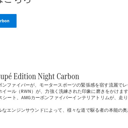
All Coupé
CLE Coupé
Mercedes-
AMG GT
arbon
Coupé
Mercedes-
AMG GT 4-
Door-Coupé
Mercedes-
AMG GT
New
電気
4-Door-
Coupé
pé Edition Night Carbon
試乗リクエ
ボンファイバーが、モータースポーツの緊張感を宿す流麗でレ
スト
ミホイール（RWN）が、力強く洗練された印象に磨きをかけま
オンライン
スシート、AMGカーボンファイバーインテリアトリムが、走
ショールー
ム
ジンサウンドによって、様々な道で駆る者の本能の奥底まで熱く満たす
Cabriolet/Roadster