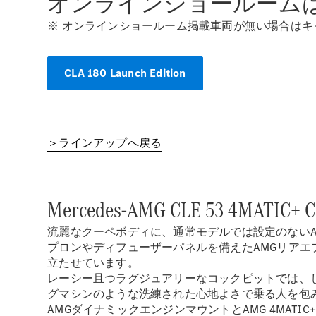
オンラインショールーム
※ オンラインショールーム掲載車両が無い場合は
CLA 180 Launch Edition
＞ラインアップへ戻る
Mercedes-AMG CLE 53 4MATIC+ C
流麗なクーペボディに、通常モデルでは設定のないA
プロンやディフューザーパネルを備えたAMGリア
立たせています。
レーシー且つラグジュアリーなコックピットでは、し
グマシンのような洗練された心地よさで乗る人を包
AMGダイナミックエンジンマウントとAMG 4MA