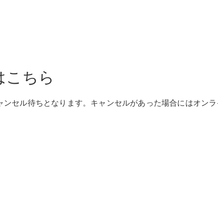
Brake
CLA
Shooting
New
Brake
C-Class
Stationwagon
C-Class All-
はこちら
Terrain
E-Class
Stationwagon
ャンセル待ちとなります。キャンセルがあった場合にはオンラ
E-Class All-
Terrain
試乗リクエ
スト
オンライン
ショールー
ム
Compact