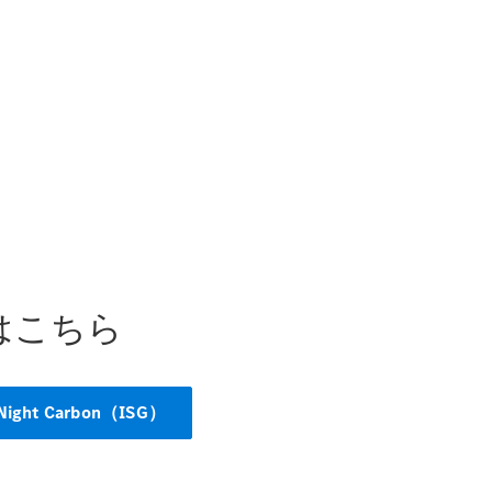
All SUV
EQA
電気
EQE
電気
SUV
EQS
電気
SUV
Mercedes-
Maybach
電気
EQS SUV
GLA
GLB
はこちら
GLC
GLC Coupé
GLE
GLE Coupé
 Night Carbon（ISG）
GLS
Mercedes-
Maybach