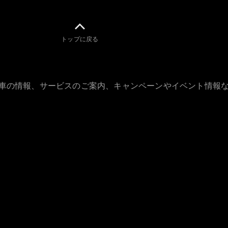
トップに戻る
All Compact
A-Class
B-Class
古車の情報、サービスのご案内、キャンペーンやイベント情報
試乗リクエ
スト
オンライン
ショールー
ム
Coupé