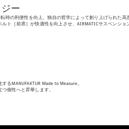
Brake
ノロジー
CLA
Shooting
New
運転時の利便性を向上。独自の哲学によって創り上げられた高度な
Brake
ルト［前席］が快適性を向上させ、AIRMATICサスペンシ
C-Class
Stationwagon
C-Class All-
Terrain
E-Class
Stationwagon
E-Class All-
Terrain
FAKTUR Made to Measure。
試乗リクエ
立つ個性へと昇華します。
スト
オンライン
ショールー
ム
Compact