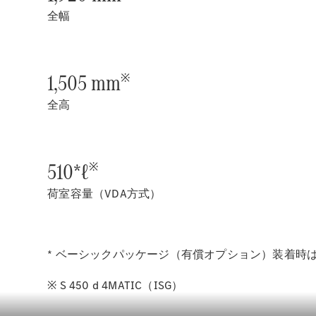
全幅
1,505 mm
※
全高
510*ℓ
※
荷室容量（VDA方式）
* ベーシックパッケージ（有償オプション）装着時は
※ S 450 d 4MATIC（ISG）