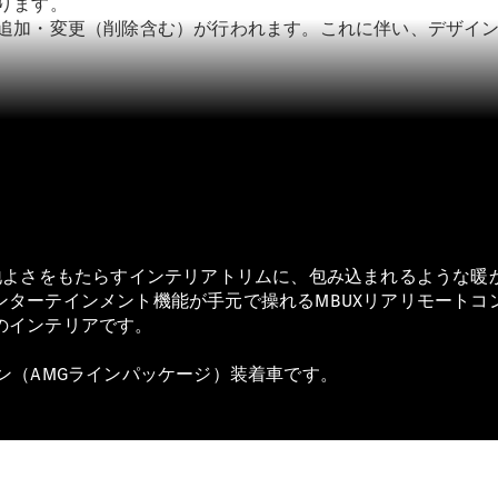
ります。
や追加・変更（削除含む）が行われます。これに伴い、デザイ
All SUV
EQA
電気
EQE
電気
SUV
EQS
電気
SUV
Mercedes-
Maybach
電気
EQS SUV
心地よさをもたらすインテリアトリムに、包み込まれるような暖
GLA
ンターテインメント機能が手元で操れるMBUXリアリモートコ
GLB
のインテリアです。
GLC
GLC Coupé
オプション（AMGラインパッケージ）装着車です。
GLE
GLE Coupé
GLS
Mercedes-
Maybach