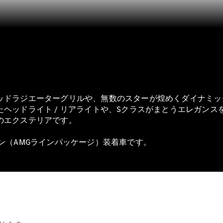
Sedan
E-Class
Sedan
S-Class
New
Sedan
S-Class
Sedan
New
Long
Mercedes-
Maybach
New
ッドラジエーターグリルや、無数のスターが煌めくダイナミッ
S-Class
ヘッドライト / リアライトや、Sクラスがまとうエレガン
のエクステリアです。
試乗リクエ
オプション（AMGラインパッケージ）装着車です。
スト
オンライン
ショールー
ム
SUV