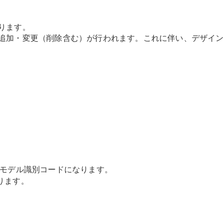
GLS
G-
電気
Class
ります。
G-Class
や追加・変更（削除含む）が行われます。これに伴い、デザイ
試乗リクエ
スト
オンライン
ショールー
ム
Stationwagon
るモデル識別コードになります。
ります。
All
Stationwagon
CLA
Shooting
New
電気