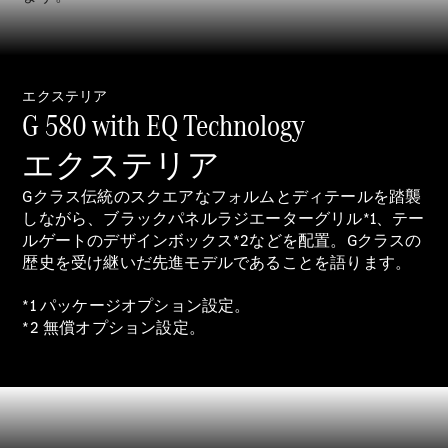
GLS
G-
電気
Class
G-Class
エクステリア
G 580 with EQ Technology
試乗リクエ
スト
エクステリア
オンライン
ショールー
Gクラス伝統のスクエアなフォルムとディテールを踏襲
ム
しながら、ブラックパネルラジエーターグリル*1、テー
Stationwagon
ルゲートのデザインボックス*2などを配置。Gクラスの
歴史を受け継いだ先進モデルであることを語ります。
*1 パッケージオプション設定。
*2 無償オプション設定。
All
Stationwagon
CLA
Shooting
New
電気