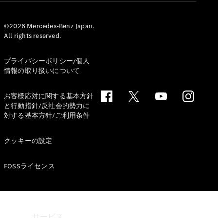
Mercedes-
Benz
©2026 Mercedes-Benz Japan.
All rights reserved.
Accessories
ウォールユ
ニット
プライバシーポリシー/個人
Mercedes-
情報の取り扱いについて
Benz
Collection
お客様応対に関する基本方針
カーケア
と行動指針/反社会的勢力に
対する基本方針/ご利用条件
クッキーの設定
FOSSライセンス
サービス