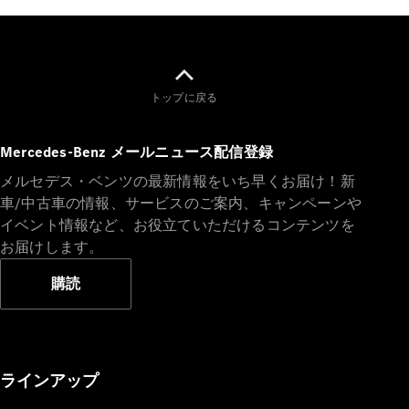
トップに戻る
V-Class
Mercedes-Benz メールニュース配信登録
試乗リクエ
メルセデス・ベンツの最新情報をいち早くお届け！新
スト
車/中古車の情報、サービスのご案内、キャンペーンや
オンライン
イベント情報など、お役立ていただけるコンテンツを
ショールー
ム
お届けします。
購読
試乗リクエスト
オンラインショールーム
ラインアップ