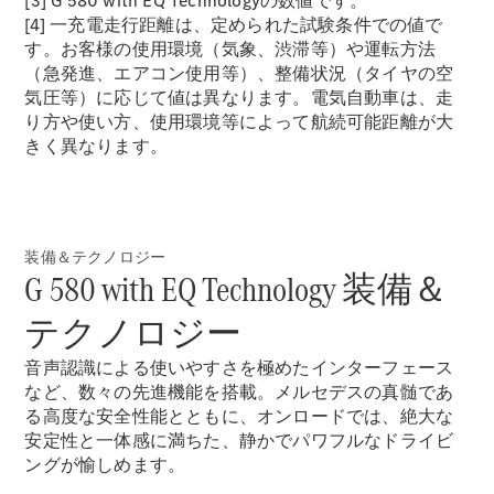
[3] G 580 with EQ Technologyの数値です。
[4] 一充電走行距離は、定められた試験条件での値で
す。お客様の使用環境（気象、渋滞等）や運転方法
（急発進、エアコン使用等）、整備状況（タイヤの空
気圧等）に応じて値は異なります。電気自動車は、走
All
り方や使い方、使用環境等によって航続可能距離が大
Cabriolet/Roadster
きく異なります。
CLE
Cabriolet
Mercedes-
AMG SL
Roadster
装備＆テクノロジー
Mercedes-
G 580 with EQ Technology 装備＆
Maybach SL
テクノロジー
試乗リクエ
音声認識による使いやすさを極めたインターフェース
スト
など、数々の先進機能を搭載。メルセデスの真髄であ
オンライン
る高度な安全性能とともに、オンロードでは、絶大な
ショールー
安定性と一体感に満ちた、静かでパワフルなドライビ
ム
ングが愉しめます。
Mini Van