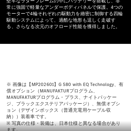
堅牢なラダーフレームの中にバッテリーを搭載し、非
常に強固で軽量なアンダーボディパネルで保護。4つの
モーターで4輪それぞれの駆動力を緻密に制御する四輪
駆動システムによって、過酷な地形も逞しく走破す
All SUV
る、さらなる次元のオフロード性能を獲得しました。
EQA
電気
EQE
電気
SUV
EQS
電気
SUV
Mercedes-
Maybach
電気
EQS SUV
GLA
GLB
※ 画像は【MP202601】G 580 with EQ Technology、有
GLC
償オプション（MANUFAKTURプログラム、
GLC Coupé
MANUFAKTURプログラム・プラス、ナイトパッケー
GLE
ジ、ブラックエクステリアパッケージ）、無償オプシ
GLE Coupé
ョン（デザインボックス（普通充電用ケーブル収
GLS
納））装着車です。
Mercedes-
※ 写真の仕様・装備は、日本仕様と異なる場合があり
Maybach
ます。