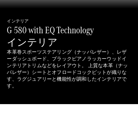
Brake
CLA
Shooting
New
インテリア
Brake
G 580 with EQ Technology
C-Class
Stationwagon
インテリア
C-Class All-
Terrain
本革巻スポーツステアリング（ナッパレザー）、レザ
E-Class
ーダッシュボード、ブラックピアノラッカーウッドイ
Stationwagon
ンテリアトリムなどをレイアウト。 上質な本革（ナッ
E-Class All-
パレザー）シートとオフロードコックピットが織りな
Terrain
す、ラグジュアリーと機能性が調和したインテリアで
す。
試乗リクエ
スト
オンライン
ショールー
ム
Compact