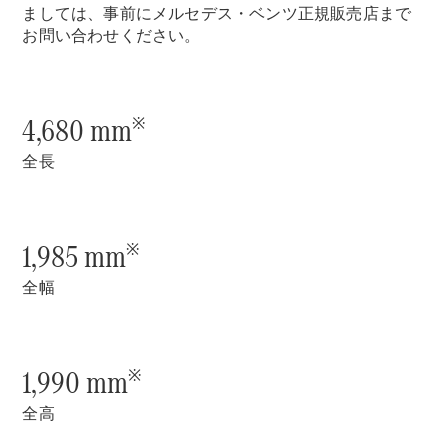
New models
ましては、事前にメルセデス・ベンツ正規販売店まで
お問い合わせください。
電気自動車モデル
プラグインハイブリッドモデル
4,680 mm
※
Sedan
全長
1,985 mm
※
All Sedan
全幅
CLA
電気
Sedan
CLA
New
Sedan
1,990 mm
※
C-Class
Sedan
全高
EQS
電気