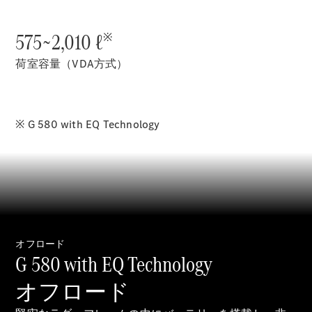
Sedan
E-Class
Sedan
575~2,010 ℓ
※
S-Class
New
Sedan
荷室容量（VDA方式）
S-Class
Sedan
New
Long
Mercedes-
※ G 580 with EQ Technology
Maybach
New
S-Class
試乗リクエ
スト
オンライン
ショールー
オフロード
ム
G 580 with EQ Technology
SUV
オフロード