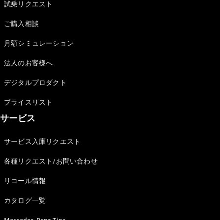
試乗リクエスト
ショールー
ム
ご購入相談
認定中古車
検索
月額シミュレーション
法人のお客様へ
フェア・イ
ベント キャ
デジタルプロダクト
ンペーン
ファイナン
プライスリスト
ス(リース/
サービス
ローン)
法人のお客
サービス入庫リクエスト
様へ
認定中古車
各種リクエスト/お問い合わせ
とは
買取サービ
リコール情報
ス
見積シミュ
カタログ一覧
レーション