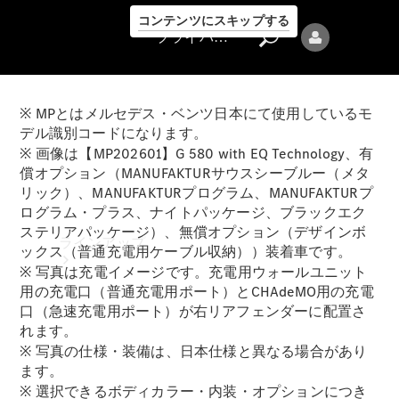
コンテンツにスキップする
プライバシーポリシー
※ MPとはメルセデス・ベンツ日本にて使用しているモ
デル識別コードになります。
※ 画像は【MP202601】G 580 with EQ Technology、有
償オプション（MANUFAKTURサウスシーブルー（メタ
リック）、MANUFAKTURプログラム、MANUFAKTURプ
プライバシ
ログラム・プラス、ナイトパッケージ、ブラックエク
ーポリシー
ステリアパッケージ）、無償オプション（デザインボ
ラインアップ
ックス（普通充電用ケーブル収納））装着車です。
※ 写真は充電イメージです。充電用ウォールユニット
用の充電口（普通充電用ポート）とCHAdeMO用の充電
口（急速充電用ポート）が右リアフェンダーに配置さ
れます。
※ 写真の仕様・装備は、日本仕様と異なる場合があり
ます。
Mercedes-Benz
※ 選択できるボディカラー・内装・オプションにつき