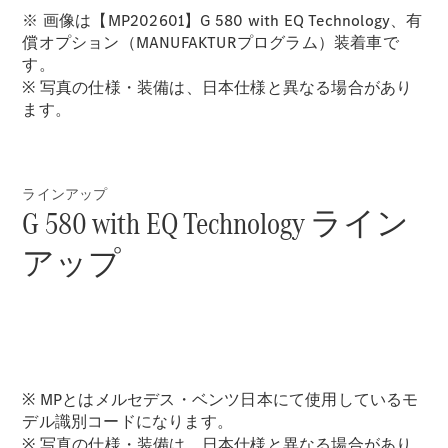
※ 画像は【MP202601】G 580 with EQ Technology、有
償オプション（MANUFAKTURプログラム）装着車で
す。
※ 写真の仕様・装備は、日本仕様と異なる場合があり
All Compact
ます。
A-Class
B-Class
ラインアップ
試乗リクエ
G 580 with EQ Technology ライン
スト
オンライン
アップ
ショールー
ム
Coupé
※ MPとはメルセデス・ベンツ日本にて使用しているモ
デル識別コードになります。
※ 写真の仕様・装備は、日本仕様と異なる場合があり