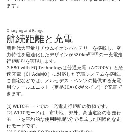
All Coupé
ます。
CLE Coupé
Mercedes-
AMG GT
Coupé
Charging and Range
Mercedes-
航続距離と充電
AMG GT 4-
Door-Coupé
新世代大容量リチウムイオンバッテリーを搭載し、空
Mercedes-
[1][2][3]
力特性を最適化したデザインが530km
の一充電走
AMG GT
[4]
行距離
を実現します。
New
電気
4-Door-
G 580 with EQ Technologyは普通充電（AC200V）と急
Coupé
速充電（CHAdeMO）に対応した充電システムを搭載。
ご自宅などでは、メルセデス・ベンツの提供する充電
試乗リクエ
用ウォールユニット（定格30A/6kWタイプ）で充電で
スト
きます。
オンライン
ショールー
[1] WLTCモードでの一充電走行距離の数値です。
ム
[2] WLTCモードは、市街地、郊外、高速道路の各走行
Cabriolet/Roadster
モードを平均的な使用時間配分で構成した国際的な走
行モードです。