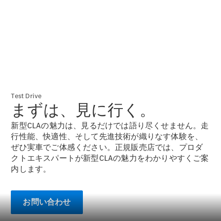
Brake
CLA
Shooting
New
Brake
C-Class
Stationwagon
C-Class All-
Terrain
E-Class
Test Drive
Stationwagon
まずは、見に行く。
E-Class All-
Terrain
新型CLAの魅力は、見るだけでは語り尽くせません。走
行性能、快適性、そして先進技術が織りなす体験を、
試乗リクエ
ぜひ実車でご体感ください。正規販売店では、プロダ
スト
クトエキスパートが新型CLAの魅力をわかりやすくご案
オンライン
内します。
ショールー
ム
Compact
お問い合わせ