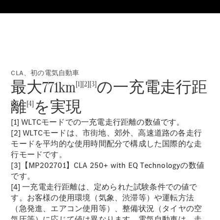
Sedan
E-Class
Sedan
S-Class
New
Sedan
S-Class
Sedan
New
CLA、初の電気自動車
Long
最大771km
の一充電走行距
[1][2][3]
Mercedes-
Maybach
New
離
を実現
[4]
S-Class
[1] WLTCモードでの一充電走行距離の数値です。
試乗リクエ
[2] WLTCモードは、市街地、郊外、高速道路の各走行
スト
モードを平均的な使用時間配分で構成した国際的な走
オンライン
行モードです。
ショールー
[3]【MP202701】CLA 250+ with EQ Technologyの数値
ム
です。
SUV
[4] 一充電走行距離は、定められた試験条件での値で
す。お客様の使用環境（気象、渋滞等）や運転方法
（急発進、エアコン使用等）、整備状況（タイヤの空
気圧等）に応じて値は異なります。電気自動車は、走