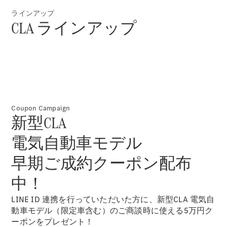
ラインアップ
CLA ラインアップ
V-Class
試乗リクエ
スト
Coupon Campaign
オンライン
新型CLA
ショールー
ム
電気自動車モデル
早期ご成約クーポン配布
試乗リクエスト
オンラインショールーム
中！
LINE ID 連携を行っていただいた方に、新型CLA 電気自
動車モデル（限定車含む）のご商談時に使える5万円ク
ーポンをプレゼント！