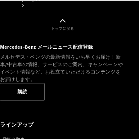
トップに戻る
Mercedes-Benz メールニュース配信登録
メルセデス・ベンツの最新情報をいち早くお届け！新
アフターサ
車/中古車の情報、サービスのご案内、キャンペーンや
ービス
イベント情報など、お役立ていただけるコンテンツを
メルセデス
お届けします。
の電気自動
車を選ぶ理
購読
由
サービス入
庫リクエス
ト
ラインアップ
メンテナン
ス＆リペア