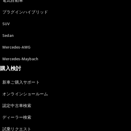
電気自動車
故障や事故
の際のサポ
プラグインハイブリッド
ート
SUV
保険
Sedan
Mercedes-
Benz Rent
Mercedes-AMG
Mercedes-Maybach
Mercedes-
購入検討
Benz アプリ
新車ご購入サポート
各種リクエ
スト/お問
オンラインショールーム
い合わせ
取扱説明書
認定中古車検索
ディーラー検索
試乗リクエスト