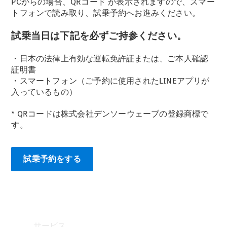
PCからの場合、QRコード
が表示されますので、スマー
トフォンで読み取り、試乗予約へお進みください。
Mercedes-
Benz
試乗当日は下記を必ずご持参ください。
Accessories
ウォールユ
・日本の法律上有効な運転免許証または、ご本人確認
ニット
証明書
Mercedes-
・スマートフォン（ご予約に使用されたLINEアプリが
Benz
入っているもの）
Collection
カーケア
* QRコードは株式会社デンソーウェーブの登録商標で
す。
試乗予約をする
サービス