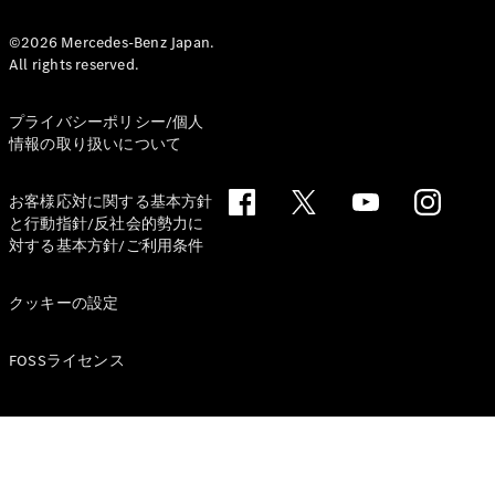
デザイン＆
©2026 Mercedes-Benz Japan.
All rights reserved.
コンセプト
カー
サステナビ
プライバシーポリシー/個人
リティ
情報の取り扱いについて
スポンサー
シップ /
お客様応対に関する基本方針
CSR
と行動指針/反社会的勢力に
対する基本方針/ご利用条件
メルセデ
ス・ベン
クッキーの設定
ツ
FOSSライセンス