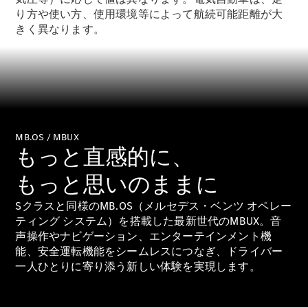
り方や使い方、使用環境等によって航続可能距離が大
きく異なります。
All SUV
EQA
電気
EQE
電気
SUV
EQS
電気
SUV
Mercedes-
MB.OS / MBUX
もっと直感的に、
Maybach
電気
EQS SUV
もっと思いのままに
GLA
GLB
Sクラスと同様のMB.OS（メルセデス・ベンツ オペレー
GLC
ティング システム）を搭載した最新世代のMBUX。音
GLC Coupé
声操作やナビゲーション、エンターテインメント機
GLE
能、安全運転機能をシームレスにつなぎ、ドライバー
GLE Coupé
一人ひとりに寄り添う新しい体験を実現します。
GLS
Mercedes-
Maybach