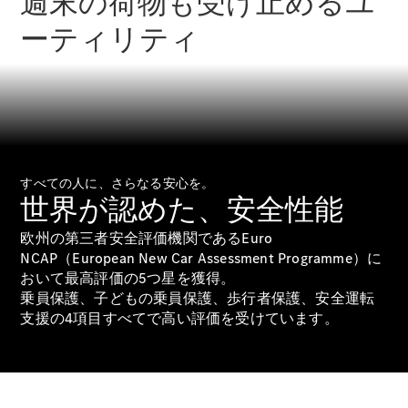
週末の荷物も受け止めるユ
ーティリティ
All
Cabriolet/Roadster
CLE
Cabriolet
Mercedes-
すべての人に、さらなる安心を。
AMG SL
世界が認めた、安全性能
Roadster
Mercedes-
欧州の第三者安全評価機関であるEuro
Maybach SL
NCAP（European New Car Assessment Programme）に
おいて最高評価の5つ星を獲得。
試乗リクエ
乗員保護、子どもの乗員保護、歩行者保護、安全運転
スト
支援の4項目すべてで高い評価を受けています。
オンライン
ショールー
ム
Mini Van