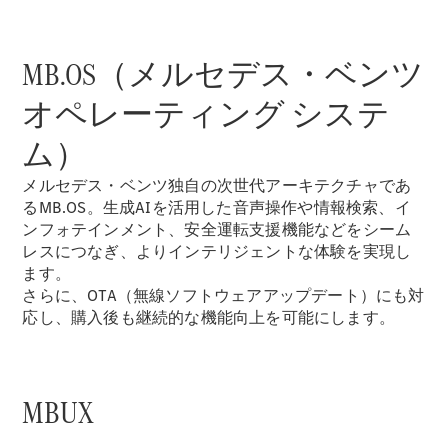
GLS
G-
電気
Class
MB.OS（メルセデス・ベンツ
G-Class
オペレーティング システ
試乗リクエ
スト
ム）
オンライン
メルセデス・ベンツ独自の次世代アーキテクチャであ
ショールー
るMB.OS。生成AIを活用した音声操作や情報検索、イ
ム
ンフォテインメント、安全運転支援機能などをシーム
Stationwagon
レスにつなぎ、よりインテリジェントな体験を実現し
ます。
さらに、OTA（無線ソフトウェアアップデート）にも対
応し、購入後も継続的な機能向上を可能にします。
All
Stationwagon
MBUX
CLA
Shooting
New
電気