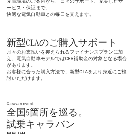
充電環境のご案内から、日々のサポート、充実したサ
ショールー
ービス・保証まで。
ム
快適な電気自動車との毎日を支えます。
認定中古車
検索
新型CLAのご購入サポート
フェア・イ
ベント キャ
月々のお支払いを抑えられるファイナンスプランに加
ンペーン
え、電気自動車モデルではCEV補助金の対象となる場合
ファイナン
があります。
ス(リース/
お客様に合った購入方法で、新型CLAをより身近にご検
ローン)
討いただけます。
法人のお客
様へ
認定中古車
とは
Caravan event
買取サービ
全国5箇所を巡る。
ス
見積シミュ
試乗キャラバン
レーション