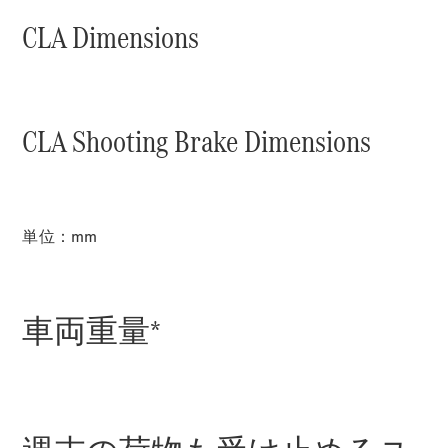
All Coupé
CLA Dimensions
CLE Coupé
Mercedes-
AMG GT
Coupé
Mercedes-
CLA Shooting Brake Dimensions
AMG GT 4-
Door-Coupé
Mercedes-
AMG GT
New
電気
4-Door-
単位：mm
Coupé
試乗リクエ
スト
車両重量*
オンライン
ショールー
ム
Cabriolet/Roadster