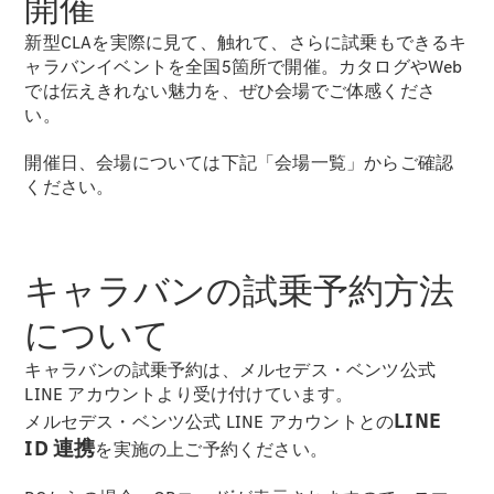
開催
試乗リクエ
新型CLAを実際に見て、触れて、さらに試乗もできるキ
スト
ャラバンイベントを全国5箇所で開催。カタログやWeb
では伝えきれない魅力を、ぜひ会場でご体感くださ
い。
デジタルプ
ロダクト
開催日、会場については下記「会場一覧」からご確認
サービスプ
ください。
ログラム
アクセサ
リー/コレ
クション
キャラバンの試乗予約方法
について
キャラバンの試乗予約は、メルセデス・ベンツ公式
LINE アカウントより受け付けています。
LINE
メルセデス・ベンツ公式 LINE アカウントとの
ID 連携
を実施の上ご予約ください。
*