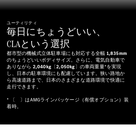
ユーティリティ
毎日にちょうどいい、
All Compact
A-Class
CLAという選択
B-Class
都市型の機械式立体駐車場にも対応する全幅
1,835mm
のちょうどいいボディサイズ。さらに、電気自動車で
試乗リクエ
ありながら
2,040kg
〔
2,050kg
〕の車両重量*を実現
スト
し、日本の駐車環境にも配慮しています。狭い路地か
オンライン
ら高速道路まで、日本のさまざまな道路環境で快適に
ショールー
走行できます。
ム
Coupé
* 〔 〕はAMGラインパッケージ（有償オプション）装
着時。