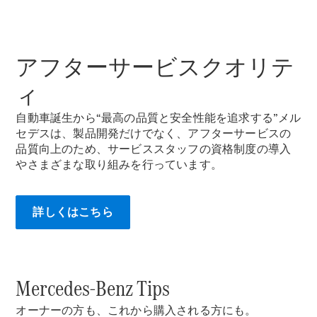
New models
電気自動車モデル
プラグインハイブリッドモデル
アフターサービスクオリテ
ィ
Sedan
自動車誕生から“最高の品質と安全性能を追求する”メル
セデスは、製品開発だけでなく、アフターサービスの
品質向上のため、サービススタッフの資格制度の導入
やさまざまな取り組みを行っています。
All Sedan
詳しくはこちら
CLA
電気
Sedan
CLA
New
Sedan
C-Class
Mercedes-Benz Tips
Sedan
EQS
オーナーの方も、これから購入される方にも。
電気