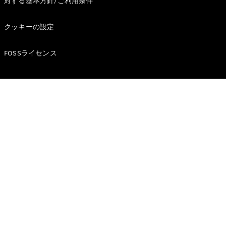
対する基本方針/ご利用条件
クッキーの設定
All
FOSSライセンス
Cabriolet/Roadster
CLE
Cabriolet
Mercedes-
AMG SL
Roadster
Mercedes-
Maybach SL
試乗リクエ
スト
オンライン
ショールー
ム
Mini Van