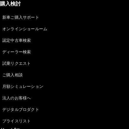
購入検討
Brake
CLA
Shooting
New
新車ご購入サポート
Brake
C-Class
オンラインショールーム
Stationwagon
C-Class All-
認定中古車検索
Terrain
E-Class
ディーラー検索
Stationwagon
試乗リクエスト
E-Class All-
Terrain
ご購入相談
試乗リクエ
月額シミュレーション
スト
オンライン
法人のお客様へ
ショールー
デジタルプロダクト
ム
Compact
プライスリスト