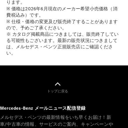
ります。
※ 価格は2026年6月現在のメーカー希望小売価格（消
費税込み）です。
All SUV
※ 仕様・価格の変更及び販売終了することがあります
EQA
ので、予めご了承ください。
電気
EQE
※ カタログ掲載商品につきましては、販売終了してい
電気
SUV
る可能性もございます。最新の販売状況につきまして
EQS
は、メルセデス・ベンツ正規販売店にご確認くださ
電気
SUV
い。
Mercedes-
Maybach
電気
EQS SUV
GLA
GLB
GLC
トップに戻る
GLC Coupé
GLE
GLE Coupé
Mercedes-Benz メールニュース配信登録
GLS
Mercedes-
メルセデス・ベンツの最新情報をいち早くお届け！新
Maybach
車/中古車の情報、サービスのご案内、キャンペーンや