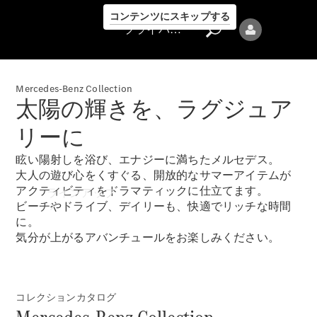
コンテンツにスキップする
プライバシーポリシー
Mercedes-Benz Collection
太陽の輝きを、ラグジュア
リーに
眩い陽射しを浴び、エナジーに満ちたメルセデス。
プライバシ
大人の遊び心をくすぐる、開放的なサマーアイテムが
ーポリシー
アクティビティをドラマティックに仕立てます。
ラインアップ
ビーチやドライブ、デイリーも、快適でリッチな時間
に。
気分が上がるアバンチュールをお楽しみください。
コレクションカタログ
Mercedes-Benz