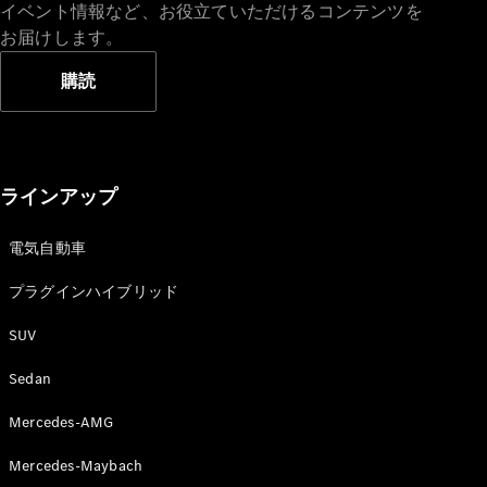
GLS
イベント情報など、お役立ていただけるコンテンツを
G-
お届けします。
電気
Class
G-Class
購読
試乗リクエ
スト
オンライン
ラインアップ
ショールー
ム
電気自動車
Stationwagon
プラグインハイブリッド
SUV
Sedan
All
Mercedes-AMG
Stationwagon
CLA
Mercedes-Maybach
Shooting
New
電気