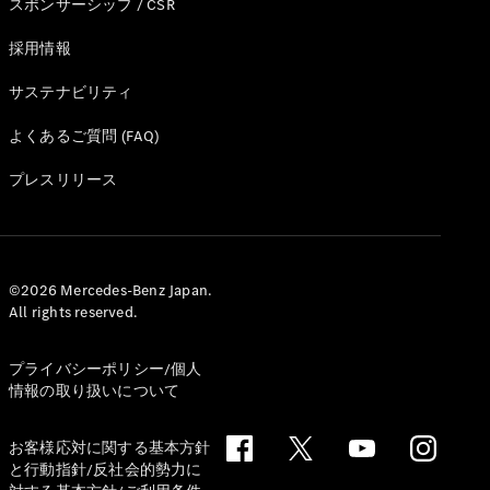
スポンサーシップ / CSR
All Coupé
CLE Coupé
採用情報
Mercedes-
AMG GT
サステナビリティ
Coupé
Mercedes-
よくあるご質問 (FAQ)
AMG GT 4-
Door-Coupé
プレスリリース
Mercedes-
AMG GT
New
電気
4-Door-
Coupé
©2026 Mercedes-Benz Japan.
All rights reserved.
試乗リクエ
スト
オンライン
プライバシーポリシー/個人
ショールー
情報の取り扱いについて
ム
Cabriolet/Roadster
お客様応対に関する基本方針
と行動指針/反社会的勢力に