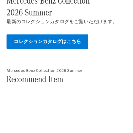
Mercedes-Benz Collection
New models
2026 Summer
電気自動車モデル
最新のコレクションカタログをご覧いただけます。
プラグインハイブリッドモデル
Sedan
コレクションカタログはこちら
Mercedes-Benz Collection 2026 Summer
Recommend Item
All Sedan
CLA
電気
Sedan
CLA
New
Sedan
C-Class
Sedan
EQS
電気