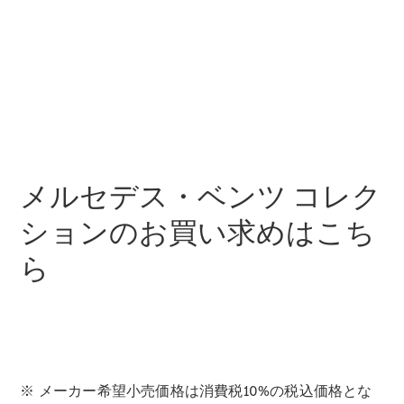
Sedan
E-Class
Sedan
S-Class
New
Sedan
S-Class
Sedan
New
Long
Mercedes-
Maybach
New
メルセデス・ベンツ コレク
S-Class
ションのお買い求めはこち
試乗リクエ
ら
スト
オンライン
ショールー
ム
SUV
※ メーカー希望小売価格は消費税10%の税込価格とな