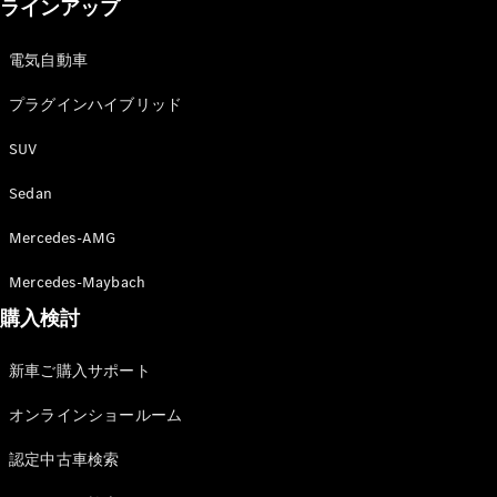
Sedan
ラインアップ
E-Class
Sedan
電気自動車
S-Class
New
Sedan
プラグインハイブリッド
S-Class
Sedan
New
SUV
Long
Mercedes-
Sedan
Maybach
New
S-Class
Mercedes-AMG
Mercedes-Maybach
試乗リクエ
購入検討
スト
オンライン
ショールー
新車ご購入サポート
ム
オンラインショールーム
SUV
認定中古車検索