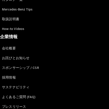
GLS
G-
電気
Mercedes-Benz Tips
Class
G-Class
取扱説明書
How-to Videos
試乗リクエ
スト
企業情報
オンライン
ショールー
会社概要
ム
Stationwagon
お詫びとお知らせ
スポンサーシップ / CSR
採用情報
サステナビリティ
All
Stationwagon
よくあるご質問 (FAQ)
CLA
Shooting
プレスリリース
New
電気