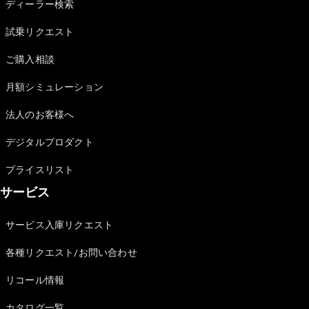
ディーラー検索
試乗リクエスト
All SUV
ご購入相談
EQA
電気
EQE
月額シミュレーション
電気
SUV
EQS
法人のお客様へ
電気
SUV
Mercedes-
デジタルプロダクト
Maybach
電気
EQS SUV
プライスリスト
GLA
サービス
GLB
GLC
GLC Coupé
サービス入庫リクエスト
GLE
各種リクエスト/お問い合わせ
GLE Coupé
GLS
リコール情報
Mercedes-
Maybach
カタログ一覧