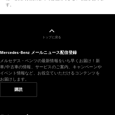
New models
電気自動車モデル
プラグインハイブリッドモデル
Sedan
トップに戻る
Mercedes-Benz メールニュース配信登録
メルセデス・ベンツの最新情報をいち早くお届け！新
車/中古車の情報、サービスのご案内、キャンペーンや
All Sedan
イベント情報など、お役立ていただけるコンテンツを
CLA
お届けします。
電気
Sedan
CLA
購読
New
Sedan
C-Class
Sedan
EQS
電気