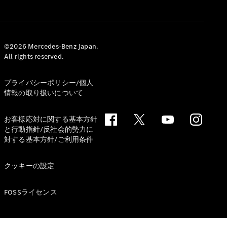
Brake
CLA
Shooting
New
Brake
©2026 Mercedes-Benz Japan.
C-Class
All rights reserved.
Stationwagon
C-Class All-
Terrain
プライバシーポリシー/個人
E-Class
情報の取り扱いについて
Stationwagon
E-Class All-
お客様応対に関する基本方針
Terrain
と行動指針/反社会的勢力に
対する基本方針/ご利用条件
試乗リクエ
スト
クッキーの設定
オンライン
ショールー
FOSSライセンス
ム
Compact