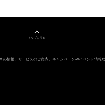
GLS
G-
電気
Class
G-Class
試乗リクエ
スト
トップに戻る
オンライン
ショールー
ム
Stationwagon
古車の情報、サービスのご案内、キャンペーンやイベント情報
All
Stationwagon
CLA
Shooting
New
電気