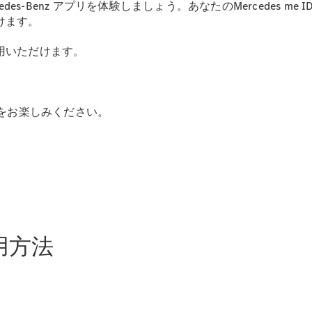
rcedes-Benz アプリを体験しましょう。あなたのMercede
けます。
用いただけます。
All SUV
EQA
電気
EQE
電気
SUV
EQS
イフをお楽しみください。
電気
SUV
Mercedes-
Maybach
電気
EQS SUV
GLA
GLB
GLC
GLC Coupé
用方法
GLE
GLE Coupé
GLS
Mercedes-
Maybach