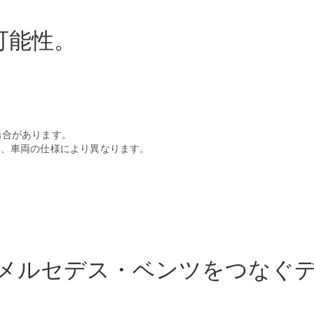
Sedan
E-Class
Sedan
可能性。
S-Class
New
Sedan
S-Class
Sedan
New
Long
Mercedes-
Maybach
場合があります。
New
S-Class
は、車両の仕様により異なります。
試乗リクエ
スト
オンライン
ショールー
ム
は、あなたとメルセデス・ベンツをつ
SUV