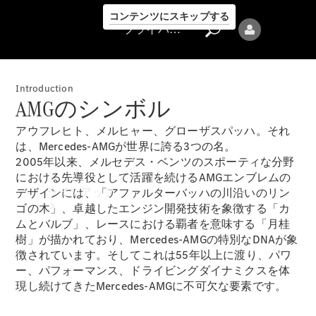
コンテンツにスキップする
プライバシーポリシー
Introduction
AMGのシンボル
アウフレヒト、メルヒャー、グローザスパッハ。それ
は、Mercedes-AMGが世界に誇る3つの名。
プライバシ
2005年以来、メルセデス・ベンツのスポーティな分野
ーポリシー
における先導役として活躍を続けるAMGエンブレムの
ラインアップ
デザインには、「アファルターバッハの川沿いのリン
ゴの木」、卓越したエンジン開発技術を象徴する「カ
ムとバルブ」、レースにおける覇者を意味する「月桂
樹」が描かれており、Mercedes-AMGの特別なDNAが象
徴されています。そしてこれは55年以上に渡り、パワ
ー、パフォーマンス、ドライビングダイナミクスを体
現し続けてきたMercedes-AMGに不可欠な要素です。
Mercedes-Benz