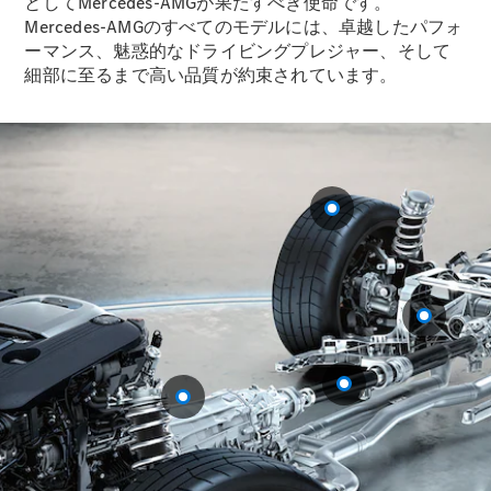
としてMercedes-AMGが果たすべき使命です。
GLS
Mercedes-AMGのすべてのモデルには、卓越したパフォ
G-
電気
Class
ーマンス、魅惑的なドライビングプレジャー、そして
G-Class
細部に至るまで高い品質が約束されています。
試乗リクエ
スト
オンライン
ショールー
ム
Stationwagon
All
Stationwagon
CLA
Shooting
New
電気