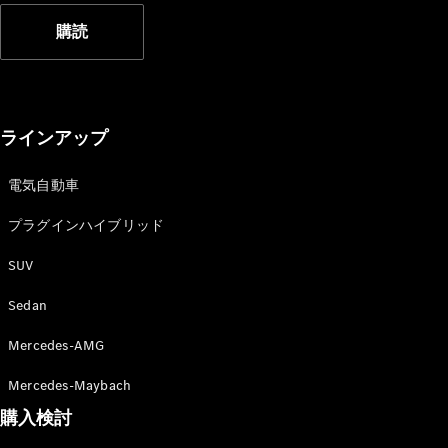
購読
All
Cabriolet/Roadster
ラインアップ
CLE
Cabriolet
Mercedes-
電気自動車
AMG SL
Roadster
プラグインハイブリッド
Mercedes-
SUV
Maybach SL
Sedan
試乗リクエ
スト
Mercedes-AMG
オンライン
Mercedes-Maybach
ショールー
ム
購入検討
Mini Van