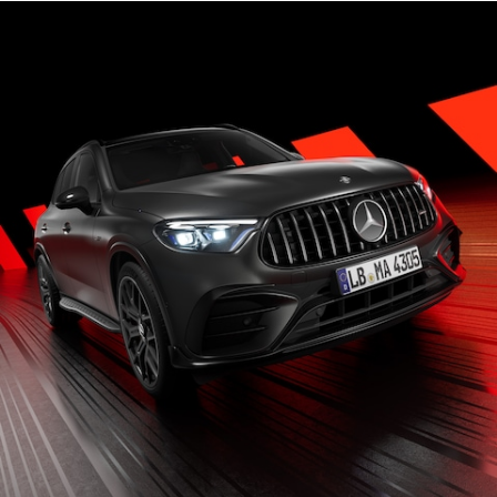
New models
電気自動車モデル
プラグインハイブリッドモデル
Sedan
All Sedan
CLA
電気
Sedan
CLA
New
Sedan
C-Class
Sedan
EQS
電気