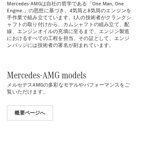
Mercedes-AMGは自社の哲学である「One Man, One
Engine.」の思想に基づき、4気筒と8気筒のエンジンを
手作業で組み立てています。1人の技術者がクランクシ
ャフトの取り付けから、カムシャフトの組み立て、配
線、エンジンオイルの充填に至るまで、エンジン製造
All Compact
におけるすべての工程を担当。その証として、エンジ
A-Class
ンバッジには技術者の署名が刻まれています。
B-Class
試乗リクエ
スト
Mercedes-AMG models
オンライン
ショールー
メルセデスAMGの多彩なモデルやパフォーマンスをご
ム
覧いただけます。
Coupé
概要ページへ