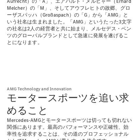
Aufrecht）の「A」、エアハルト・メルヒャー（Erhard
Melcher）の「M」、そしてアウフレヒトの故郷、グロ
ーザスパッハ（Großaspach）の「G」から「AMG」と
いう社名は生まれました。「AMG」というたった3文字
All SUV
の社名は2人の経営者と共に始まり、メルセデス・ベン
EQA
電気
ツのグローバルブランドとして急速に発展を遂げるこ
EQE
電気
とになります。
SUV
EQS
電気
SUV
Mercedes-
Maybach
電気
EQS SUV
GLA
GLB
AMG Technology and Innovation
モータースポーツを追い求
GLC
GLC Coupé
めること
GLE
GLE Coupé
Mercedes-AMGとモータースポーツは切っても切れない
GLS
関係にあります。最高のパフォーマンスや正確性、効
Mercedes-
率性を追求することは、その道のプロフェッショナル
Maybach