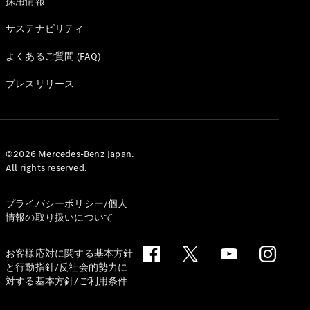
採用情報
ショールー
ム
サステナビリティ
認定中古車
検索
よくあるご質問 (FAQ)
プレスリリース
フェア・イ
ベント キャ
ンペーン
ファイナン
©2026 Mercedes-Benz Japan.
ス(リース/
All rights reserved.
ローン)
法人のお客
様へ
プライバシーポリシー/個人
認定中古車
情報の取り扱いについて
とは
買取サービ
お客様応対に関する基本方針
ス
と行動指針/反社会的勢力に
見積シミュ
対する基本方針/ご利用条件
レーション