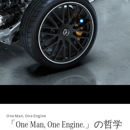
Brake
CLA
Shooting
New
Brake
C-Class
Stationwagon
C-Class All-
Terrain
E-Class
Stationwagon
E-Class All-
Terrain
試乗リクエ
スト
オンライン
ショールー
ム
One Man, One Engine
Compact
「One Man, One Engine.」の哲学