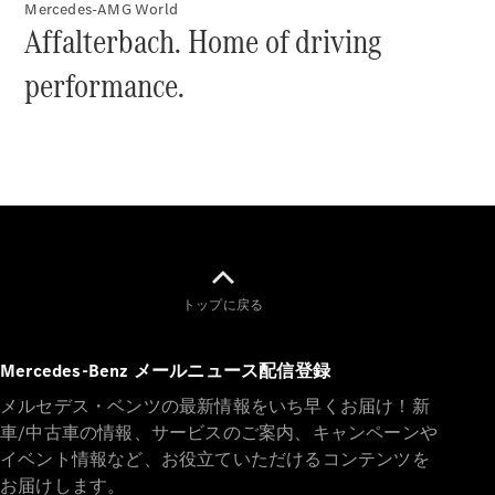
All Coupé
Mercedes-AMG World
Affalterbach. Home of driving
CLE Coupé
Mercedes-
performance.
AMG GT
Coupé
Mercedes-
AMG GT 4-
Door-Coupé
Mercedes-
AMG GT
New
電気
4-Door-
Coupé
トップに戻る
試乗リクエ
スト
Mercedes-Benz メールニュース配信登録
オンライン
ショールー
メルセデス・ベンツの最新情報をいち早くお届け！新
ム
車/中古車の情報、サービスのご案内、キャンペーンや
Cabriolet/Roadster
イベント情報など、お役立ていただけるコンテンツを
お届けします。