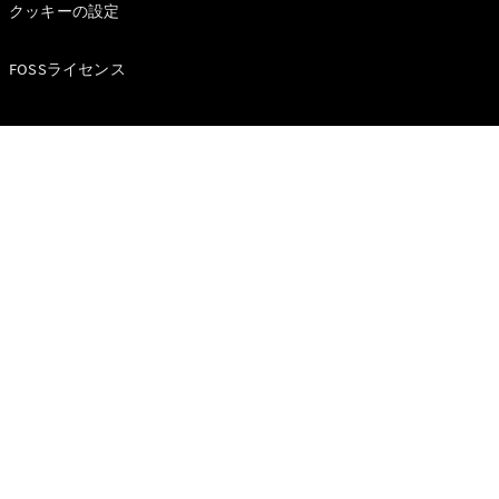
クッキーの設定
試乗リクエ
スト
FOSSライセンス
デジタルプ
ロダクト
サービスプ
ログラム
アクセサ
リー/コレ
クション