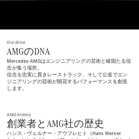
Sedan
E-Class
Sedan
S-Class
New
Sedan
S-Class
Sedan
New
Our drive
Long
AMGのDNA
Mercedes-
Maybach
New
Mercedes-AMGはエンジニアリングの芸術と確固たる信
S-Class
念が集う場所。
信念を忠実に貫きレーストラック、そして公道でエン
ジニアリングの芸術が開花するパフォーマンスを創造
試乗リクエ
します。
スト
オンライン
ショールー
ム
AMG history
SUV
創業者とAMG社の歴史
ハンス・ヴェルナー・アウフレヒト（Hans Werner