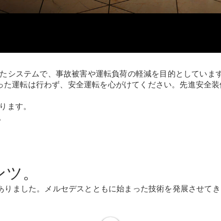
All SUV
EQA
電気
EQE
電気
SUV
としたシステムで、事故被害や運転負荷の軽減を目的としてい
EQS
電気
った運転は行わず、安全運転を心がけてください。先進安全装
SUV
Mercedes-
あります。
Maybach
電気
。
EQS SUV
GLA
GLB
GLC
GLC Coupé
ンツ。
GLE
GLE Coupé
がありました。メルセデスとともに始まった技術を発展させて
GLS
Mercedes-
Maybach