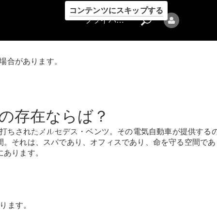
コンテンツにスキップする
プライバシーポリシー
る場合があります。
プライバシ
上の存在ならば？
ーポリシー
裏打ちされたメルセデス・ベンツ。その電気自動車が提供する
ラインアップ
間。それは、スパであり、オフィスであり、命を守る空間であ
にあります。
あります。
Mercedes-Benz