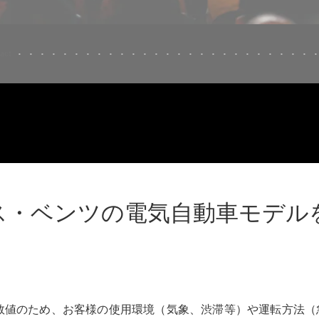
All Compact
A-Class
B-Class
試乗リクエ
スト
オンライン
ショールー
ム
ス・ベンツの電気自動車モデル
Coupé
とでの数値のため、お客様の使用環境（気象、渋滞等）や運転方