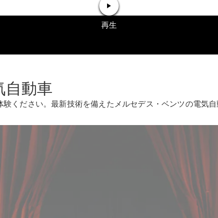
GLS
G-
電気
Class
G-Class
試乗リクエ
スト
オンライン
気自動車
ショールー
ム
体験ください。最新技術を備えたメルセデス・ベンツの電気自
Stationwagon
All
Stationwagon
CLA
Shooting
New
電気