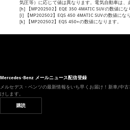
気圧等）に応じて値は異なります。電気自動車は、
[h] 【MP202502】EQE 350 4MATIC SUVの数値
[i] 【MP202502】EQS 450 4MATIC SUVの数値
[k] 【MP202502】EQS 450+の数値になります。
Mercedes-Benz メールニュース配信登録
メルセデス・ベンツの最新情報をいち早くお届け！新車/中
けします。
購読