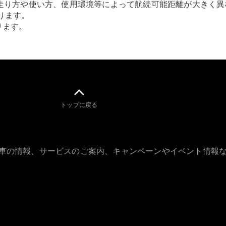
All Coupé
走り方や使い方、使用環境等によって航続可能距離が大きく異
CLE Coupé
になります。
Mercedes-
になります。
AMG GT
Coupé
Mercedes-
AMG GT 4-
Door-Coupé
Mercedes-
AMG GT
New
電気
トップに戻る
4-Door-
Coupé
試乗リクエ
古車の情報、サービスのご案内、キャンペーンやイベント情報
スト
オンライン
ショールー
ム
Cabriolet/Roadster