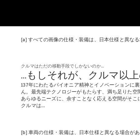
[a] すべての画像の仕様・装備は、日本仕様と異な
クルマはただの移動手段でしかないのか…
...もしそれが、クルマ以
137年にわたるパイオニア精神とイノベーションに
ん。最先端テクノロジーがもたらす、満ち足りた空
あらゆるニーズに、余すことなく応える空間がそこ
クルマは...
[b] 車両の仕様・装備は、日本仕様と異なる場合が