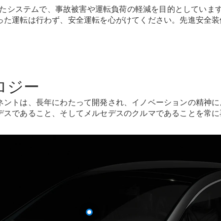
New models
としたシステムで、事故被害や運転負荷の軽減を目的としてい
った運転は行わず、安全運転を心がけてください。先進安全装
電気自動車モデル
プラグインハイブリッドモデル
Sedan
ロジー
ネントは、長年にわたって開発され、イノベーションの精神に
デスであること、そしてメルセデスのクルマであることを常に
All Sedan
CLA
電気
Sedan
CLA
New
Sedan
C-Class
Sedan
EQS
電気