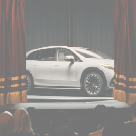
Brake
CLA
Shooting
New
Brake
C-Class
Stationwagon
C-Class All-
Terrain
E-Class
Stationwagon
E-Class All-
Terrain
試乗リクエ
スト
オンライン
ショールー
ム
Compact