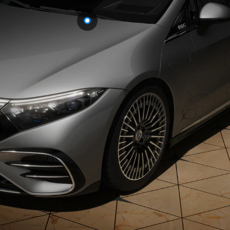
Sedan
E-Class
Sedan
S-Class
New
Sedan
S-Class
Sedan
New
Long
Mercedes-
Maybach
New
S-Class
試乗リクエ
スト
オンライン
ショールー
ム
SUV