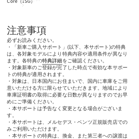
Core（ISG）
注意事項
必ずお読みください。
・「新車ご購入サポート」(以下、本サポート)の特典
は、各対象モデルにより特典内容や適用条件が異なり
アフターサ
ます。各特典の
特典詳細
をご確認ください。
ービス
・対象新車のご登録が完了した時点で有効な本サポー
メルセデス
トの特典が適用されます。
の電気自動
・対象は、日本国内にお住まいで、国内に車庫をご用
車を選ぶ理
意いただける方に限らせていただきます。地域により
由
車庫証明書の取得に必要な日数が異なりますのでお早
めにご準備ください。
・本サポートは予告なく変更となる場合がございま
サービス入
す。
庫リクエス
・本サポートは、メルセデス・ベンツ正規販売店での
ト
みご利用いただけます。
メンテナン
・本サポートの特典は、換金、また第三者への譲渡は
ス＆リペア