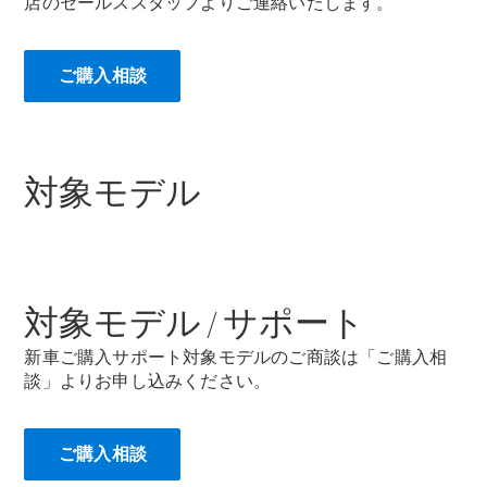
店のセールススタッフよりご連絡いたします。
ご購入相談
All Compact
A-Class
B-Class
対象モデル
試乗リクエ
スト
オンライン
ショールー
対象モデル / サポート
ム
Coupé
新車ご購入サポート対象モデルのご商談は「ご購入相
談」よりお申し込みください。
ご購入相談