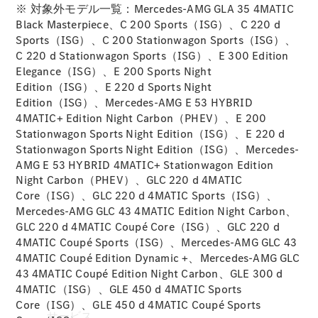
※ 対象外モデル一覧：Mercedes-AMG GLA 35 4MATIC
Mercedes-
Black Masterpiece、C 200 Sports（ISG）、C 220 d
Benz
Sports（ISG）、C 200 Stationwagon Sports（ISG）、
Accessories
C 220 d Stationwagon Sports（ISG）、E 300 Edition
ウォールユ
Elegance（ISG）、E 200 Sports Night
ニット
Edition（ISG）、E 220 d Sports Night
Mercedes-
Edition（ISG）、Mercedes-AMG E 53 HYBRID
Benz
4MATIC+ Edition Night Carbon（PHEV）、E 200
Collection
Stationwagon Sports Night Edition（ISG）、E 220 d
カーケア
Stationwagon Sports Night Edition（ISG）、Mercedes-
AMG E 53 HYBRID 4MATIC+ Stationwagon Edition
Night Carbon（PHEV）、GLC 220 d 4MATIC
Core（ISG）、GLC 220 d 4MATIC Sports（ISG）、
Mercedes-AMG GLC 43 4MATIC Edition Night Carbon、
GLC 220 d 4MATIC Coupé Core（ISG）、GLC 220 d
4MATIC Coupé Sports（ISG）、Mercedes-AMG GLC 43
4MATIC Coupé Edition Dynamic +、Mercedes-AMG GLC
43 4MATIC Coupé Edition Night Carbon、GLE 300 d
4MATIC（ISG）、GLE 450 d 4MATIC Sports
Core（ISG）、GLE 450 d 4MATIC Coupé Sports
サービス