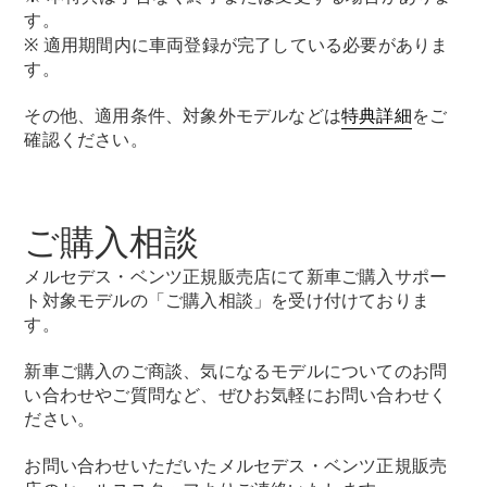
Brake
す。
CLA
※ 適用期間内に車両登録が完了している必要がありま
Shooting
New
す。
Brake
C-Class
その他、適用条件、対象外モデルなどは
特典詳細
をご
Stationwagon
確認ください。
C-Class All-
Terrain
E-Class
Stationwagon
ご購入相談
E-Class All-
Terrain
メルセデス・ベンツ正規販売店にて新車ご購入サポー
ト対象モデルの「ご購入相談」を受け付けておりま
試乗リクエ
す。
スト
オンライン
新車ご購入のご商談、気になるモデルについてのお問
ショールー
い合わせやご質問など、ぜひお気軽にお問い合わせく
ム
ださい。
Compact
お問い合わせいただいたメルセデス・ベンツ正規販売