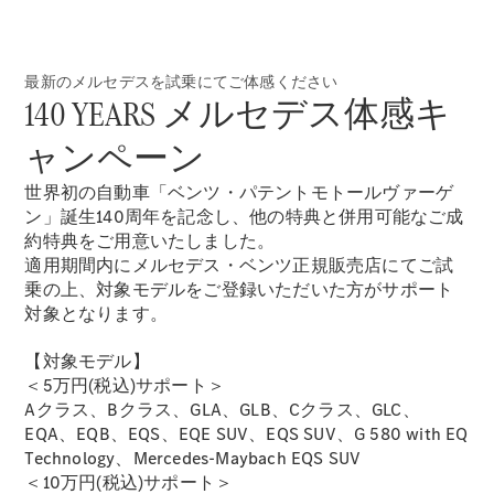
New models
電気自動車モデル
最新のメルセデスを試乗にてご体感ください
プラグインハイブリッドモデル
140 YEARS メルセデス体感キ
ャンペーン
Sedan
世界初の自動車「ベンツ・パテントモトールヴァーゲ
ン」誕生140周年を記念し、他の特典と併用可能なご成
約特典をご用意いたしました。
適用期間内にメルセデス・ベンツ正規販売店にてご試
乗の上、対象モデルをご登録いただいた方がサポート
All Sedan
対象となります。
CLA
電気
Sedan
【対象モデル】
CLA
＜5万円(税込)サポート＞
New
Sedan
Aクラス、Bクラス、GLA、GLB、Cクラス、GLC、
C-Class
EQA、EQB、EQS、EQE SUV、EQS SUV、G 580 with EQ
Sedan
Technology、Mercedes-Maybach EQS SUV
EQS
＜10万円(税込)サポート＞
電気