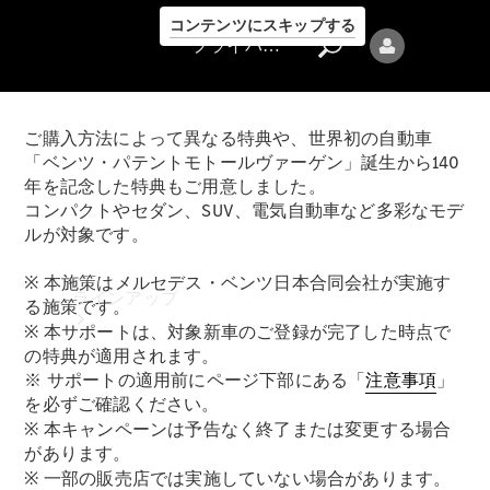
コンテンツにスキップする
プライバシーポリシー
ご購入方法によって異なる特典や、世界初の自動車
「ベンツ・パテントモトールヴァーゲン」誕生から140
年を記念した特典もご用意しました。
コンパクトやセダン、SUV、電気自動車など多彩なモデ
ルが対象です。
プライバシ
ーポリシー
※ 本施策はメルセデス・ベンツ日本合同会社が実施す
ラインアップ
る施策です。
※ 本サポートは、対象新車のご登録が完了した時点で
の特典が適用されます。
※ サポートの適用前にページ下部にある「
注意事項
」
を必ずご確認ください。
※ 本キャンペーンは予告なく終了または変更する場合
があります。
Mercedes-Benz
※ 一部の販売店では実施していない場合があります。