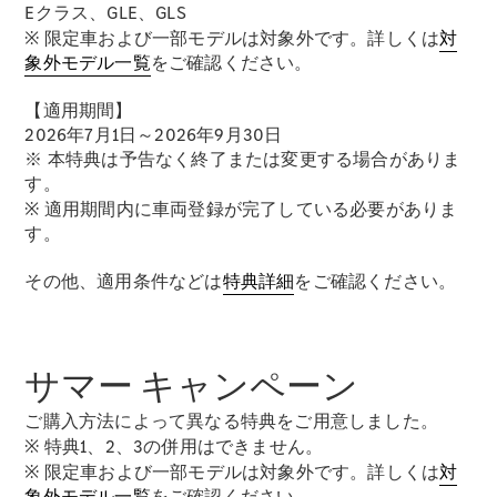
Sedan
Eクラス、GLE、GLS
E-Class
※ 限定車および一部モデルは対象外です。詳しくは
対
Sedan
象外モデル一覧
をご確認ください。
S-Class
New
Sedan
【適用期間】
S-Class
2026年7月1日～2026年9月30日
Sedan
New
※ 本特典は予告なく終了または変更する場合がありま
Long
す。
Mercedes-
※ 適用期間内に車両登録が完了している必要がありま
Maybach
New
す。
S-Class
その他、適用条件などは
特典詳細
をご確認ください。
試乗リクエ
スト
オンライン
ショールー
サマー キャンペーン
ム
SUV
ご購入方法によって異なる特典をご用意しました。
※ 特典1、2、3の併用はできません。
※ 限定車および一部モデルは対象外です。詳しくは
対
象外モデル一覧
をご確認ください。