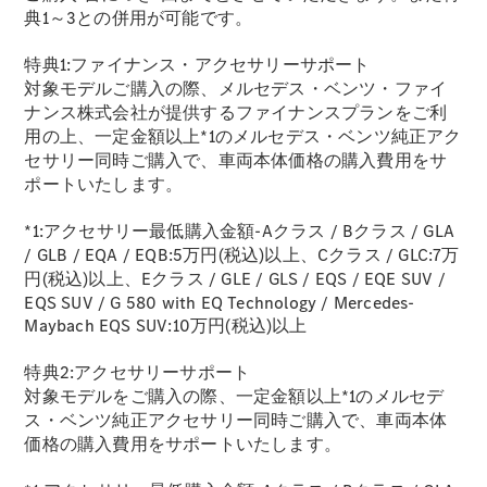
ショールー
典1～3との併用が可能です。
ム
特典1:ファイナンス・アクセサリーサポート
認定中古車
対象モデルご購入の際、メルセデス・ベンツ・ファイ
検索
ナンス株式会社が提供するファイナンスプランをご利
用の上、一定金額以上*1のメルセデス・ベンツ純正アク
フェア・イ
セサリー同時ご購入で、車両本体価格の購入費用をサ
ベント キャ
ポートいたします。
ンペーン
ファイナン
*1:アクセサリー最低購入金額-Aクラス / Bクラス / GLA
ス(リース/
/ GLB / EQA / EQB:5万円(税込)以上、Cクラス / GLC:7万
ローン)
円(税込)以上、Eクラス / GLE / GLS / EQS / EQE SUV /
法人のお客
EQS SUV / G 580 with EQ Technology / Mercedes-
様へ
Maybach EQS SUV:10万円(税込)以上
認定中古車
とは
特典2:アクセサリーサポート
買取サービ
対象モデルをご購入の際、一定金額以上*1のメルセデ
ス
ス・ベンツ純正アクセサリー同時ご購入で、車両本体
見積シミュ
価格の購入費用をサポートいたします。
レーション