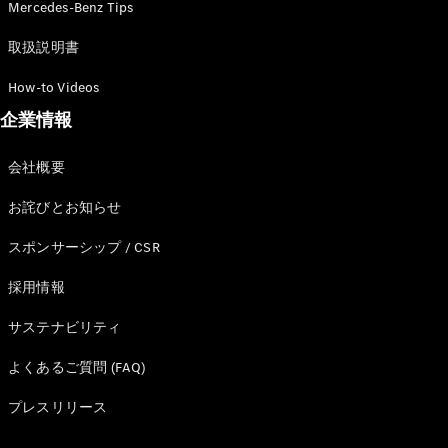
Mercedes-Benz Tips
取扱説明書
フェア・イ
ベント キャ
How-to Videos
ンペーン
Mercedes-
企業情報
Benz LIVE!
Mercedes-
会社概要
Benz
STUDIO
お詫びとお知らせ
TOKYO
ディーラー
スポンサーシップ / CSR
検索
ご購入相談
採用情報
電気自動車
サステナビリティ
のご購入サ
ポート
よくあるご質問 (FAQ)
デジタルコ
ンパニオン
プレスリリース
限定車ライ
ンアップ