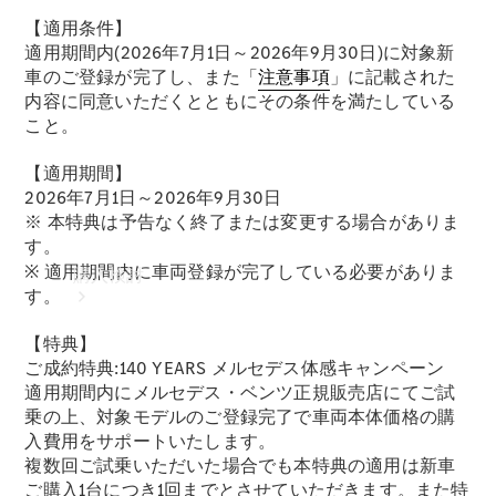
【適用条件】
適用期間内(2026年7月1日～2026年9月30日)に対象新
車のご登録が完了し、また「
注意事項
」に記載された
内容に同意いただくとともにその条件を満たしている
こと。
【適用期間】
2026年7月1日～2026年9月30日
※ 本特典は予告なく終了または変更する場合がありま
す。
※ 適用期間内に車両登録が完了している必要がありま
購入検討
す。
【特典】
ご成約特典:140 YEARS メルセデス体感キャンペーン
適用期間内にメルセデス・ベンツ正規販売店にてご試
乗の上、対象モデルのご登録完了で車両本体価格の購
入費用をサポートいたします。
複数回ご試乗いただいた場合でも本特典の適用は新車
オンライン
ご購入1台につき1回までとさせていただきます。また特