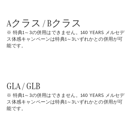
All Coupé
CLE Coupé
Mercedes-
Aクラス / Bクラス
AMG GT
Coupé
※ 特典1～3の併用はできません。140 YEARS メルセデ
Mercedes-
ス体感キャンペーンは特典1～3いずれかとの併用が可
AMG GT 4-
能です。
Door-Coupé
Mercedes-
AMG GT
New
電気
4-Door-
Coupé
GLA / GLB
試乗リクエ
スト
※ 特典1～3の併用はできません。140 YEARS メルセデ
オンライン
ス体感キャンペーンは特典1～3いずれかとの併用が可
ショールー
能です。
ム
Cabriolet/Roadster