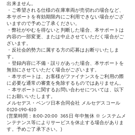
出来ません。
故障や事故
・ご希望される仕様の在庫車両が売切れの場合など、
の際のサポ
本サポートを有効期限内にご利用できない場合がござ
ート
いますので予めご了承ください。
・弊社がやむを得ないと判断した場合、本サポートは
保険
内容の一部変更、または中止させていただく場合がご
Mercedes-
ざいます。
Benz Rent
・反社会的勢力に属する方の応募はお断りいたしま
す。
・登録内容に不備・誤りがあった場合、本サポートを
Mercedes-
無効にさせていただく場合がございます。
Benz アプリ
・本サポートは、お客様がファイナンスをご利用の際
に必要な通常の審査を免除するものではありません。
各種リクエ
・本サポートに関するお問い合わせについては、以下
スト/お問
にお願いいたします。
い合わせ
メルセデス・ベンツ日本合同会社 メルセデスコール
取扱説明書
0120‐190‐610
(営業時間：8:00-20:00 365日 年中無休 ※ システムメ
ンテナンス等によりサービスを休止する場合がありま
す。予めご了承下さい。)