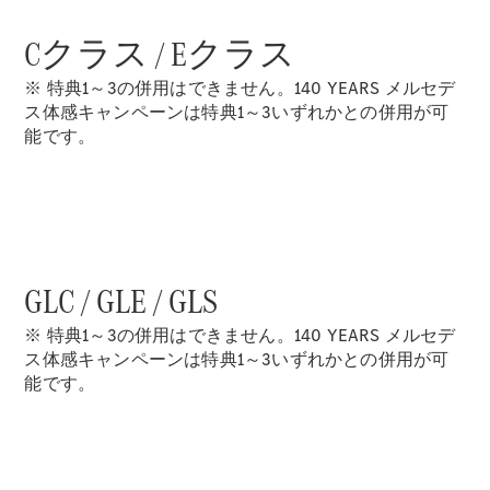
Cクラス / Eクラス
※ 特典1～3の併用はできません。140 YEARS メルセデ
All
ス体感キャンペーンは特典1～3いずれかとの併用が可
Cabriolet/Roadster
能です。
CLE
Cabriolet
Mercedes-
AMG SL
Roadster
Mercedes-
GLC / GLE / GLS
Maybach SL
※ 特典1～3の併用はできません。140 YEARS メルセデ
試乗リクエ
ス体感キャンペーンは特典1～3いずれかとの併用が可
スト
能です。
オンライン
ショールー
ム
Mini Van