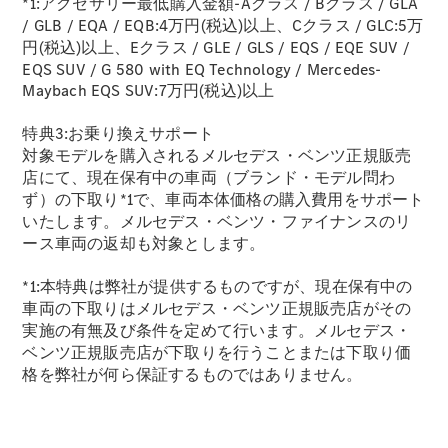
*1:アクセサリー最低購入金額-Aクラス / Bクラス / GLA
/ GLB / EQA / EQB:4万円(税込)以上、Cクラス / GLC:5万
試乗リクエ
円(税込)以上、Eクラス / GLE / GLS / EQS / EQE SUV /
スト
EQS SUV / G 580 with EQ Technology / Mercedes-
Maybach EQS SUV:7万円(税込)以上
デジタルプ
ロダクト
特典3:お乗り換えサポート
サービスプ
対象モデルを購入されるメルセデス・ベンツ正規販売
ログラム
店にて、現在保有中の車両（ブランド・モデル問わ
アクセサ
ず）の下取り*1で、車両本体価格の購入費用をサポート
リー/コレ
いたします。メルセデス・ベンツ・ファイナンスのリ
クション
ース車両の返却も対象とします。
*1:本特典は弊社が提供するものですが、現在保有中の
車両の下取りはメルセデス・ベンツ正規販売店がその
実施の有無及び条件を定めて行います。メルセデス・
ベンツ正規販売店が下取りを行うことまたは下取り価
格を弊社が何ら保証するものではありません。