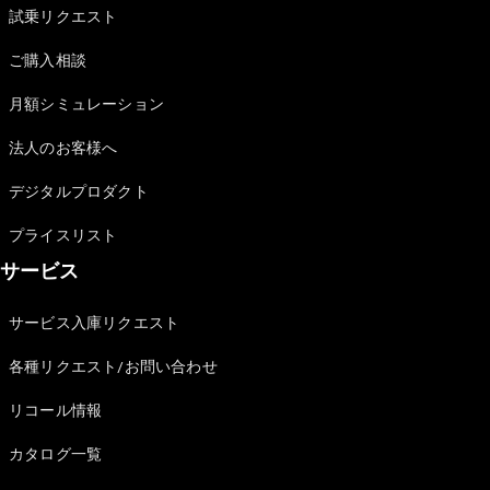
試乗リクエスト
デザイン＆
ご購入相談
コンセプト
カー
月額シミュレーション
サステナビ
リティ
法人のお客様へ
スポンサー
シップ /
デジタルプロダクト
CSR
プライスリスト
メルセデ
サービス
ス・ベン
ツ
サービス入庫リクエスト
各種リクエスト/お問い合わせ
リコール情報
カタログ一覧