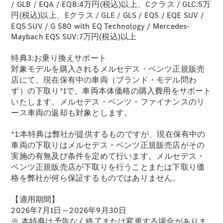
GLS
/ GLB / EQA / EQB:4万円(税込)以上、Cクラス / GLC:5万
G-
円(税込)以上、Eクラス / GLE / GLS / EQS / EQE SUV /
電気
Class
EQS SUV / G 580 with EQ Technology / Mercedes-
G-Class
Maybach EQS SUV:7万円(税込)以上
特典3:お乗り換えサポート
試乗リクエ
対象モデルを購入されるメルセデス・ベンツ正規販売
スト
店にて、現在保有中の車両（ブランド・モデル問わ
オンライン
ず）の下取り*1で、車両本体価格の購入費用をサポート
ショールー
いたします。メルセデス・ベンツ・ファイナンスのリ
ム
ース車両の返却も対象とします。
Stationwagon
*1:本特典は弊社が提供するものですが、現在保有中の
車両の下取りはメルセデス・ベンツ正規販売店がその
実施の有無及び条件を定めて行います。メルセデス・
ベンツ正規販売店が下取りを行うことまたは下取り価
格を弊社が何ら保証するものではありません。
All
Stationwagon
【適用期間】
CLA
2026年7月1日～2026年9月30日
Shooting
New
電気
※ 本特典は予告なく終了または変更する場合がありま