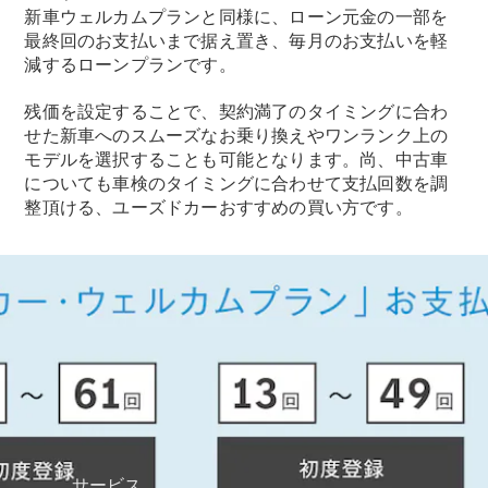
新車ウェルカムプランと同様に、ローン元金の一部を
Mercedes-
最終回のお支払いまで据え置き、毎月のお支払いを軽
Benz
減するローンプランです。
Accessories
ウォールユ
残価を設定することで、契約満了のタイミングに合わ
ニット
せた新車へのスムーズなお乗り換えやワンランク上の
Mercedes-
モデルを選択することも可能となります。尚、中古車
Benz
についても車検のタイミングに合わせて支払回数を調
Collection
整頂ける、ユーズドカーおすすめの買い方です。
カーケア
サービス