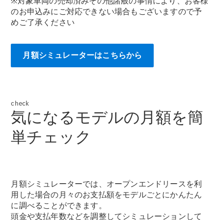
※対象車両の売却済みその他諸般の事情により、お客様
All Coupé
のお申込みにご対応できない場合もございますので予
CLE Coupé
めご了承ください
Mercedes-
AMG GT
Coupé
Mercedes-
月額シミュレーターはこちらから
AMG GT 4-
Door-Coupé
Mercedes-
AMG GT
New
電気
check
4-Door-
気になるモデルの月額を簡
Coupé
単チェック
試乗リクエ
スト
オンライン
ショールー
月額シミュレーターでは、オープンエンドリースを利
ム
用した場合の月々のお支払額をモデルごとにかんたん
Cabriolet/Roadster
に調べることができます。
頭金や支払年数などを調整してシミュレーションして