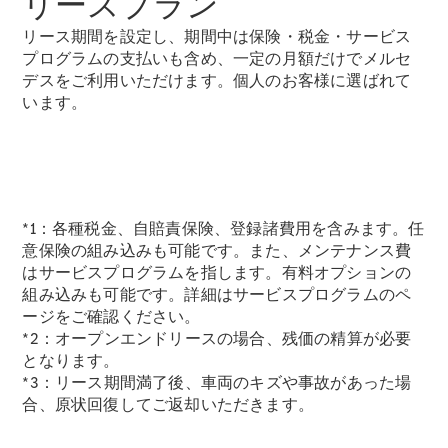
リースプラン
New models
リース期間を設定し、期間中は保険・税金・サービス
プログラムの支払いも含め、一定の月額だけでメルセ
電気自動車モデル
デスをご利用いただけます。個人のお客様に選ばれて
プラグインハイブリッドモデル
います。
Sedan
*1：各種税金、自賠責保険、登録諸費用を含みます。任
意保険の組み込みも可能です。また、メンテナンス費
はサービスプログラムを指します。有料オプションの
All Sedan
組み込みも可能です。詳細はサービスプログラムのペ
CLA
ージをご確認ください。
電気
Sedan
*2：オープンエンドリースの場合、残価の精算が必要
CLA
New
となります。
Sedan
*3：リース期間満了後、車両のキズや事故があった場
C-Class
合、原状回復してご返却いただきます。
Sedan
EQS
電気