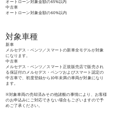
オートローン対象金額の65%以内
中古車
オートローン対象金額の60%以内
フェア・イ
ベント キャ
ンペーン
Mercedes-
対象車種
Benz LIVE!
Mercedes-
新車
Benz
メルセデス・ベンツ／スマートの新車全モデルが対象
STUDIO
になります。
TOKYO
中古車
ディーラー
メルセデス・ベンツ／スマート正規販売店で販売され
検索
る保証付のメルセデス・ベンツおよびスマート認定の
ご購入相談
中古車で、初度登録から10年未満の車両が対象になり
電気自動車
ます。
のご購入サ
ポート
※対象車両の売却済みその他諸般の事情により、お客様
デジタルコ
のお申込みにご対応できない場合もございますので予
ンパニオン
めご了承ください。
限定車ライ
ンアップ