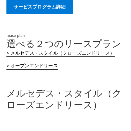
Sedan
サービスプログラム詳細
E-Class
Sedan
S-Class
New
Sedan
S-Class
lease plan
Sedan
New
選べる２つのリースプラン
Long
Mercedes-
> メルセデス・スタイル（クローズエンドリース）
Maybach
New
S-Class
> オープンエンドリース
試乗リクエ
スト
メルセデス・スタイル（ク
オンライン
ショールー
ローズエンドリース）
ム
SUV