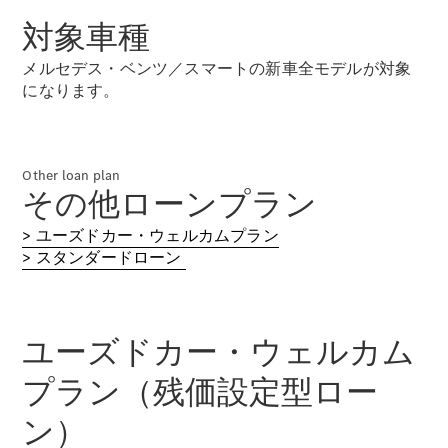
対象車種
試乗リクエ
スト
メルセデス・ベンツ／スマートの新車全モデルが対象
になります。
デジタルプ
ロダクト
サービスプ
ログラム
Other loan plan
その他ローンプラン
アクセサ
リー/コレ
> ユーズドカー・ウェルカムプラン
クション
> スタンダードローン
ユーズドカー・ウェルカム
プラン（残価設定型ロー
ン）