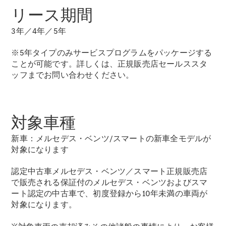
リース期間
3年／4年／5年
All Compact
※5年タイプのみサービスプログラムをパッケージする
A-Class
ことが可能です。詳しくは、正規販売店セールススタ
B-Class
ッフまでお問い合わせください。
試乗リクエ
スト
対象車種
オンライン
ショールー
新車：メルセデス・ベンツ/スマートの新車全モデルが
ム
対象になります
Coupé
認定中古車メルセデス・ベンツ／スマート正規販売店
で販売される保証付のメルセデス・ベンツおよびスマ
ート認定の中古車で、初度登録から10年未満の車両が
対象になります。