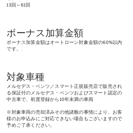
13回～61回
ボーナス加算金額
ボーナス加算金額はオートローン対象金額の60%以内
ブランド
です。
対象車種
メルセデス・ベンツ／スマート正規販売店で販売され
る保証付のメルセデス・ベンツおよびスマート認定の
中古車で、初度登録から10年未満の車両
ブランド
※対象車両の売却済みその他諸般の事情により、お客
様のお申込みにご対応できない場合もございますので
予めご了承ください。