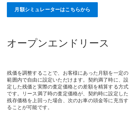
Brake
月額シミュレーターはこちらから
CLA
Shooting
New
Brake
C-Class
Stationwagon
オープンエンドリース
C-Class All-
Terrain
E-Class
Stationwagon
E-Class All-
残価を調整することで、お客様にあった月額を一定の
Terrain
範囲内で自由に設定いただけます。契約満了時に、設
定した残価と実際の査定価格との差額を精算する方式
試乗リクエ
です。リース満了時の査定価格が、契約時に設定した
スト
残存価格を上回った場合、次のお車の頭金等に充当す
オンライン
ることが可能です。
ショールー
ム
Compact