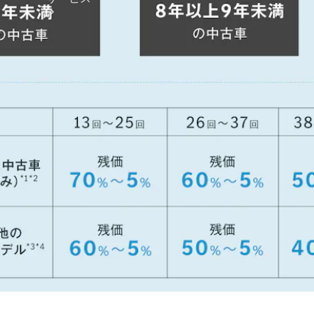
アフターサ
ービス
メルセデス
の電気自動
車を選ぶ理
由
サービス入
庫リクエス
ト
メンテナン
ス＆リペア