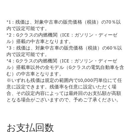
故障や事故
の際のサポ
ート
*1：残価は、対象中古車の販売価格（税抜）の70％以
内で設定可能です。
保険
*2：Gクラスの内燃機関（ICE：ガソリン・ディーゼ
Mercedes-
ル）搭載の中古車となります。
Benz Rent
*3：残価は、対象中古車の販売価格（税抜）の60％以
内で設定可能です。
*4：Gクラスの内燃機関（ICE：ガソリン・ディーゼ
Mercedes-
ル）搭載車以外の全モデル（Gクラスの電気自動車を含
Benz アプリ
む）の中古車となります。
※いずれも残価は規定の範囲内で10,000円単位にて任
各種リクエ
意に設定できます。残価率を任意に設定いただく場
スト/お問
合、その設定内容によっては最終回のお支払額が高額
い合わせ
となる場合がございますので、予めご了承ください。
取扱説明書
お支払回数