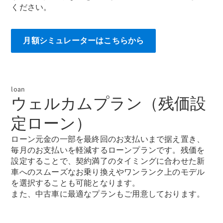
ください。
月額シミュレーターはこちらから
All
Cabriolet/Roadster
CLE
Cabriolet
loan
Mercedes-
ウェルカムプラン（残価設
AMG SL
Roadster
定ローン）
Mercedes-
Maybach SL
ローン元金の一部を最終回のお支払いまで据え置き、
毎月のお支払いを軽減するローンプランです。残価を
試乗リクエ
設定することで、契約満了のタイミングに合わせた新
スト
車へのスムーズなお乗り換えやワンランク上のモデル
オンライン
を選択することも可能となります。
ショールー
また、中古車に最適なプランもご用意しております。
ム
Mini Van