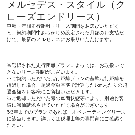
メルセデス・スタイル（ク
ローズエンドリース）
All SUV
車種・年間走行距離・リース期間をお選びいただく
EQA
電気
と、契約期間中あらかじめ設定された月額のお支払だ
EQE
電気
けで、最新のメルセデスにお乗りいただけます。
SUV
EQS
電気
SUV
Mercedes-
※選択された走行距離プランによっては、お取扱いで
Maybach
電気
きないリース期間がございます。
EQS SUV
※ご契約いただいた走行距離プランの基準走行距離を
GLA
超過した場合、超過金額基準で計算した1kmあたりの超
GLB
過金額をお客様にご負担いただきます。
GLC
GLC Coupé
※ご返却いただいた際の車両状態等により、別途お客
GLE
様に減価請求させていただく場合がございます。
GLE Coupé
※3年までのプランであれば、オペレーティングリース
GLS
に該当します。詳しくは税理士等の専門家にご確認く
Mercedes-
ださい。
Maybach