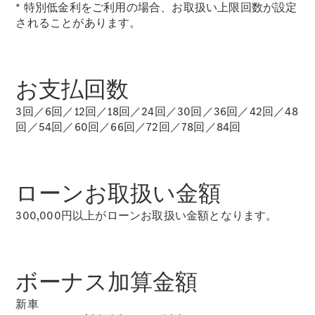
* 特別低金利をご利用の場合、お取扱い上限回数が設定
されることがあります。
デザイン＆
コンセプト
カー
サステナビ
お支払回数
リティ
スポンサー
3回／6回／12回／18回／24回／30回／36回／42回／48
シップ /
回／54回／60回／66回／72回／78回／84回
CSR
メルセデ
ローンお取扱い金額
ス・ベン
ツ
300,000円以上がローンお取扱い金額となります。
ボーナス加算金額
新車