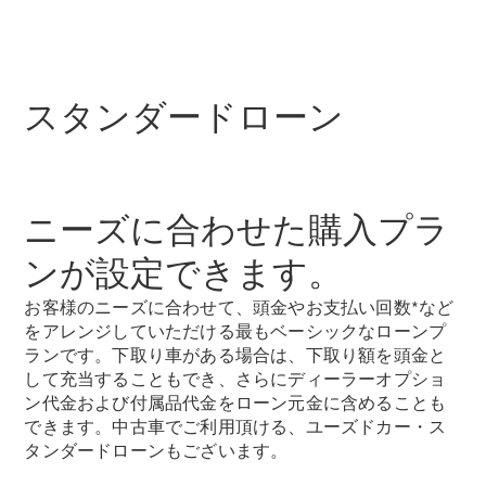
歴史とブラ
ンド
スタンダードローン
Mercedes-
AMG
Mercedes-
Maybach
ニーズに合わせた購入プラ
ALL TIME
STARS
ンが設定できます。
Defining
Class
お客様のニーズに合わせて、頭金やお支払い回数*など
テクノロ
をアレンジしていただける最もベーシックなローンプ
ジー
ランです。下取り車がある場合は、下取り額を頭金と
して充当することもでき、さらにディーラーオプショ
ン代金および付属品代金をローン元金に含めることも
できます。中古車でご利用頂ける、ユーズドカー・ス
タンダードローンもございます。