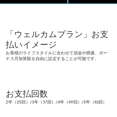
ショールー
ム
認定中古車
検索
「ウェルカムプラン」お支
フェア・イ
ベント キャ
払いイメージ
ンペーン
お客様のライフスタイルに合わせて頭金や残価、ボー
ファイナン
ナス月加算額を自由に設定することが可能です。
ス(リース/
ローン)
法人のお客
様へ
認定中古車
とは
お支払回数
買取サービ
ス
2年（25回）/3年（37回）/4年（49回）/5年（61回）
見積シミュ
レーション