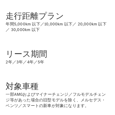
GLS
G-
電気
Class
走行距離プラン
G-Class
年間5,000km 以下／10,000km 以下／ 20,000km 以下
／ 30,000km 以下
試乗リクエ
スト
オンライン
ショールー
リース期間
ム
Stationwagon
2年／3年／4年／5年
対象車種
一部AMGおよびマイナーチェンジ／フルモデルチェン
All
ジ等があった場合の旧型モデルを除く、メルセデス・
Stationwagon
ベンツ／スマートの新車が対象になります。
CLA
Shooting
New
電気