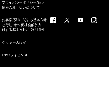
プライバシーポリシー/個人
情報の取り扱いについて
お客様応対に関する基本方針
と行動指針/反社会的勢力に
対する基本方針/ご利用条件
V-Class
クッキーの設定
試乗リクエ
スト
オンライン
FOSSライセンス
ショールー
ム
試乗リクエスト
オンラインショールーム