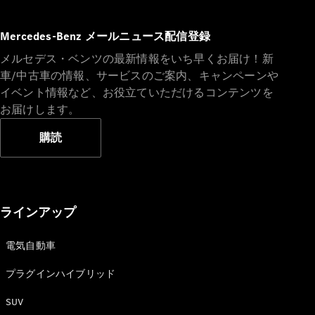
Brake
CLA
Mercedes-Benz メールニュース配信登録
Shooting
New
Brake
メルセデス・ベンツの最新情報をいち早くお届け！新
C-Class
車/中古車の情報、サービスのご案内、キャンペーンや
Stationwagon
イベント情報など、お役立ていただけるコンテンツを
C-Class All-
お届けします。
Terrain
E-Class
購読
Stationwagon
E-Class All-
Terrain
試乗リクエ
ラインアップ
スト
オンライン
電気自動車
ショールー
ム
プラグインハイブリッド
Compact
SUV