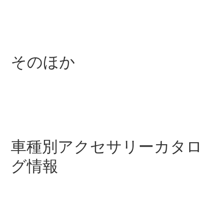
All SUV
EQA
電気
EQE
そのほか
電気
SUV
EQS
電気
SUV
Mercedes-
Maybach
電気
EQS SUV
GLA
GLB
車種別アクセサリーカタロ
GLC
GLC Coupé
グ情報
GLE
GLE Coupé
GLS
Mercedes-
Maybach