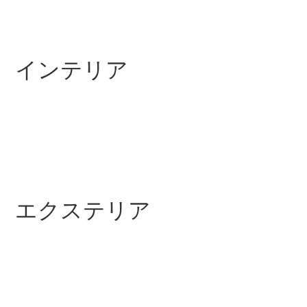
New models
電気自動車モデル
プラグインハイブリッドモデル
インテリア
Sedan
All Sedan
エクステリア
CLA
電気
Sedan
CLA
New
Sedan
C-Class
Sedan
EQS
電気