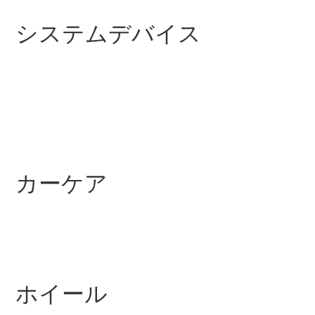
Sedan
E-Class
システムデバイス
Sedan
S-Class
New
Sedan
S-Class
Sedan
New
Long
Mercedes-
Maybach
New
S-Class
カーケア
試乗リクエ
スト
オンライン
ショールー
ム
SUV
ホイール