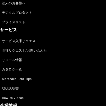
All Coupé
法人のお客様へ
CLE Coupé
Mercedes-
デジタルプロダクト
AMG GT
Coupé
プライスリスト
Mercedes-
サービス
AMG GT 4-
Door-Coupé
サービス入庫リクエスト
Mercedes-
AMG GT
New
電気
各種リクエスト/お問い合わせ
4-Door-
Coupé
リコール情報
試乗リクエ
カタログ一覧
スト
Mercedes-Benz Tips
オンライン
ショールー
取扱説明書
ム
Cabriolet/Roadster
How-to Videos
企業情報