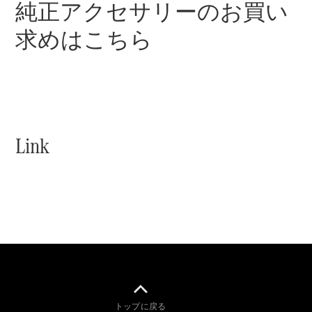
GLS
純正アクセサリーのお買い
G-
電気
Class
求めはこちら
G-Class
試乗リクエ
スト
オンライン
ショールー
Link
ム
Stationwagon
All
Stationwagon
CLA
Shooting
New
電気
トップに戻る