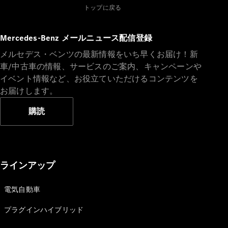
トップに戻る
Mercedes-Benz メールニュース配信登録
All Compact
メルセデス・ベンツの最新情報をいち早くお届け！新
A-Class
車/中古車の情報、サービスのご案内、キャンペーンや
B-Class
イベント情報など、お役立ていただけるコンテンツを
お届けします。
試乗リクエ
購読
スト
オンライン
ショールー
ム
Coupé
ラインアップ
電気自動車
プラグインハイブリッド