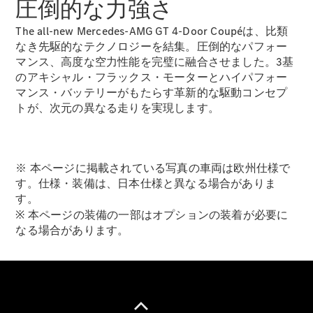
圧倒的な力強さ
Brake
CLA
The all-new Mercedes-AMG GT 4-Door Coupéは、比類
Shooting
New
なき先駆的なテクノロジーを結集。圧倒的なパフォー
Brake
マンス、高度な空力性能を完璧に融合させました。3基
C-Class
のアキシャル・フラックス・モーターとハイパフォー
Stationwagon
マンス・バッテリーがもたらす革新的な駆動コンセプ
C-Class All-
トが、次元の異なる走りを実現します。
Terrain
E-Class
Stationwagon
E-Class All-
※ 本ページに掲載されている写真の車両は欧州仕様で
Terrain
す。仕様・装備は、日本仕様と異なる場合がありま
す。
試乗リクエ
※ 本ページの装備の一部はオプションの装着が必要に
スト
なる場合があります。
オンライン
ショールー
ム
Compact