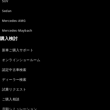
SUV
All Coupé
CLE Coupé
Sedan
Mercedes-
AMG GT
Mercedes-AMG
Coupé
Mercedes-
Mercedes-Maybach
AMG GT 4-
Door-Coupé
購入検討
Mercedes-
AMG GT
新車ご購入サポート
New
電気
4-Door-
Coupé
オンラインショールーム
認定中古車検索
試乗リクエ
スト
ディーラー検索
オンライン
ショールー
試乗リクエスト
ム
Cabriolet/Roadster
ご購入相談
月額シミュレーション