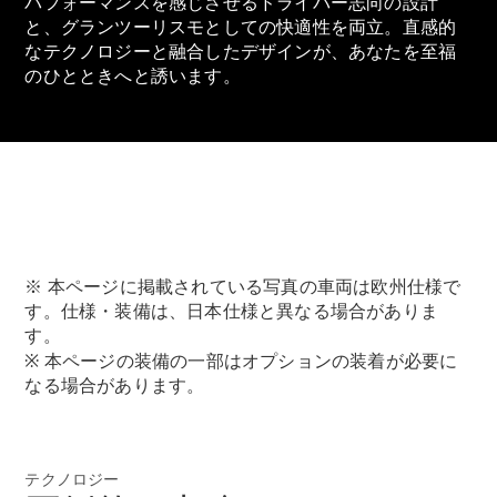
パフォーマンスを感じさせるドライバー志向の設計
GLS
と、グランツーリスモとしての快適性を両立。直感的
G-
電気
Class
なテクノロジーと融合したデザインが、あなたを至福
G-Class
のひとときへと誘います。
試乗リクエ
スト
オンライン
ショールー
ム
Stationwagon
※ 本ページに掲載されている写真の車両は欧州仕様で
す。仕様・装備は、日本仕様と異なる場合がありま
す。
※ 本ページの装備の一部はオプションの装着が必要に
なる場合があります。
All
Stationwagon
CLA
テクノロジー
Shooting
New
電気