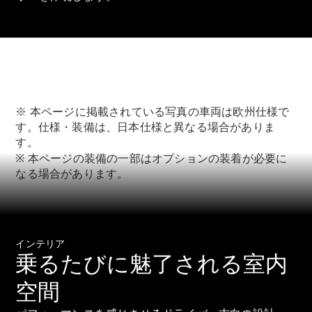
All SUV
EQA
電気
EQE
電気
SUV
EQS
※ 本ページに掲載されている写真の車両は欧州仕様で
電気
SUV
す。仕様・装備は、日本仕様と異なる場合がありま
Mercedes-
す。
Maybach
電気
※ 本ページの装備の一部はオプションの装着が必要に
EQS SUV
なる場合があります。
GLA
GLB
GLC
GLC Coupé
GLE
インテリア
GLE Coupé
乗るたびに魅了される室内
GLS
空間
Mercedes-
Maybach