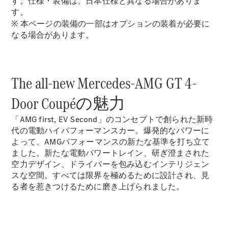
す。仕様・装備は、日本仕様と異なる場合がありま
New models
す。
※ 本ページの装備の一部はオプションの装着が必要に
電気自動車モデル
なる場合があります。
プラグインハイブリッドモデル
Sedan
The all-new Mercedes-AMG GT 4-
Door Coupéの魅力
「AMG first, EV Second」のコンセプトで創られた新時
代の電動ハイパフォーマンスカー。爆発的なパワーに
よって、AMGパフォーマンスの新たな基準を打ち立て
All Sedan
ました。新たな電動パワートレイン、研ぎ澄まされた
CLA
電気
空力デザイン、ドライバーを包み込むインテリジェン
Sedan
スな空間。すべては限界を極めるために設計され、見
CLA
New
る者を惹きつけるために磨き上げられました。
Sedan
C-Class
Sedan
EQS
電気