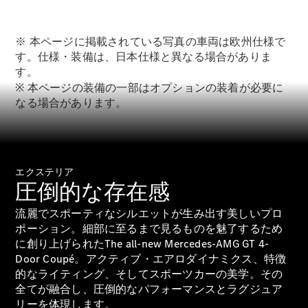
Sedan
E-Class
Sedan
※ 本ページに掲載されている写真の車両は欧州仕様で
S-Class
New
す。仕様・装備は、日本仕様と異なる場合がありま
Sedan
す。
S-Class
※ 本ページの装備の一部はオプションの装着が必要に
Sedan
New
なる場合があります。
Long
Mercedes-
Maybach
New
S-Class
エクステリア
試乗リクエ
圧倒的な存在感
スト
流麗でスポーティなシルエットが生み出す美しいプロ
オンライン
ポーション。細部に至るまで見るものを魅了するため
ショールー
に創り上げられたThe all-new Mercedes-AMG GT 4-
ム
Door Coupé。アクティブ・エアロダイナミクス、特徴
SUV
的なライティング、そしてスポーツカーの美学。その
全てが融合し、圧倒的なパフォーマンスとラグジュア
リーを体現します。