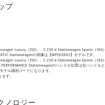
Sedan
ンアップ
E-Class
Sedan
S-Class
New
Sedan
S-Class
Sedan
New
Long
Mercedes-
Maybach
New
ionwagon Luxury（ISG）、C 220 d Stationwagon Sports（IS
S-Class
 43 4MATIC Stationwagonの画像は【MP202602】モデルです。
ionwagon Luxury（ISG）、C 220 d Stationwagon Sports（IS
試乗リクエ
C 63 S E PERFORMANCE Stationwagonのハンドル位置は右ハン
スト
るモデル識別コードになります。
オンライン
ります。
ショールー
ム
SUV
装備＆テクノロジー