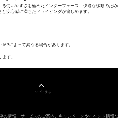
よる使いやすさを極めたインターフェース、快適な移動のため
さと安心感に満ちたドライビングが愉しめます。
All SUV
EQA
電気
EQE
電気
SUV
EQS
・MPによって異なる場合があります。
電気
SUV
Mercedes-
ります。
Maybach
電気
EQS SUV
GLA
GLB
GLC
GLC Coupé
GLE
トップに戻る
GLE Coupé
GLS
Mercedes-
Maybach
古車の情報、サービスのご案内、キャンペーンやイベント情報