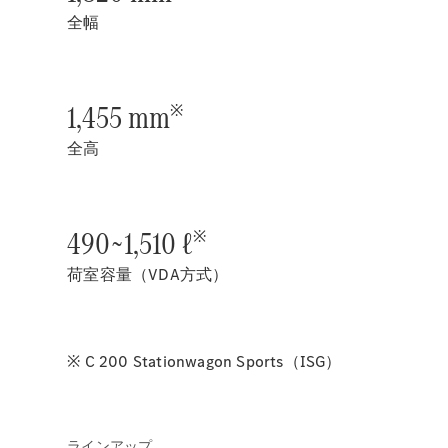
全幅
1,455 mm
※
全高
490~1,510 ℓ
※
荷室容量（VDA方式）
※ C 200 Stationwagon Sports（ISG）
ラインアップ