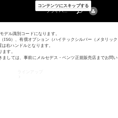
コンテンツにスキップする
プライバシーポリシー
るモデル識別コードになります。
gon Sports（ISG）、有償オプション（ハイテックシルバー（メタ
ハンドル位置は右ハンドルとなります。
ります。
つきましては、事前にメルセデス・ベンツ正規販売店までお問
プライバシ
ーポリシー
ラインアップ
Mercedes-Benz