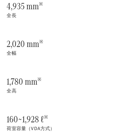
New models
4,935 mm
※
全長
電気自動車モデル
プラグインハイブリッドモデル
2,020 mm
Sedan
※
全幅
1,780 mm
※
All Sedan
全高
CLA
電気
Sedan
CLA
New
Sedan
160~1,928 ℓ
C-Class
※
Sedan
荷室容量（VDA方式）
EQS
電気