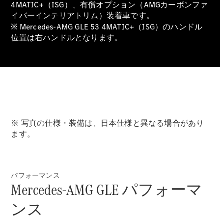
4MATIC+（ISG）、有償オプション（AMGカーボンファ
イバーインテリアトリム）装着車です。
※ Mercedes-AMG GLE 53 4MATIC+（ISG）のハンドル
All SUV
位置は右ハンドルとなります。
EQA
電気
EQE
電気
SUV
EQS
電気
SUV
Mercedes-
Maybach
電気
EQS SUV
※ 写真の仕様・装備は、日本仕様と異なる場合があり
GLA
ます。
GLB
GLC
GLC Coupé
GLE
パフォーマンス
GLE Coupé
Mercedes-AMG GLE パフォーマ
GLS
Mercedes-
ンス
Maybach