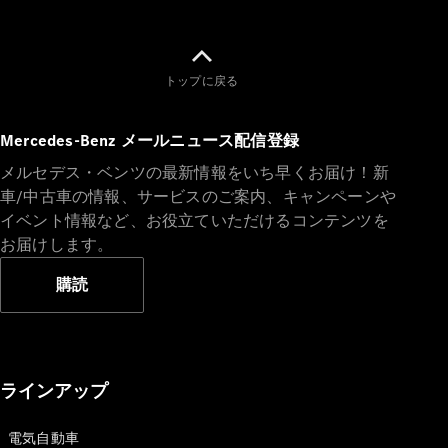
Brake
CLA
Shooting
New
Brake
トップに戻る
C-Class
Stationwagon
C-Class All-
Mercedes-Benz メールニュース配信登録
Terrain
メルセデス・ベンツの最新情報をいち早くお届け！新
E-Class
車/中古車の情報、サービスのご案内、キャンペーンや
Stationwagon
イベント情報など、お役立ていただけるコンテンツを
E-Class All-
Terrain
お届けします。
購読
試乗リクエ
スト
オンライン
ショールー
ム
ラインアップ
Compact
電気自動車