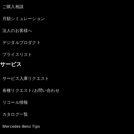
All Coupé
ご購入相談
CLE Coupé
Mercedes-
月額シミュレーション
AMG GT
Coupé
法人のお客様へ
Mercedes-
AMG GT 4-
デジタルプロダクト
Door-Coupé
Mercedes-
プライスリスト
AMG GT
New
電気
サービス
4-Door-
Coupé
サービス入庫リクエスト
試乗リクエ
各種リクエスト/お問い合わせ
スト
オンライン
リコール情報
ショールー
ム
カタログ一覧
Cabriolet/Roadster
Mercedes-Benz Tips