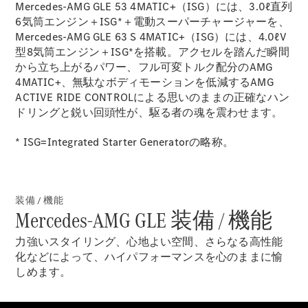
GLS
Mercedes-AMG GLE 53 4MATIC+（ISG）には、3.0ℓ直列
G-
6気筒エンジン＋ISG*＋電動スーパーチャージャーを、
電気
Class
Mercedes-AMG GLE 63 S 4MATIC+（ISG）には、4.0ℓV
G-Class
型8気筒エンジン＋ISG*を搭載。アクセルを踏んだ瞬間
から立ち上がるパワー、フル可変トルク配分のAMG
4MATIC+、無駄なボディモーションを低減するAMG
試乗リクエ
ACTIVE RIDE CONTROLによる思いのままの正確なハン
スト
ドリングと鋭い回頭性が、駆る者の魂を震わせます。
オンライン
ショールー
* ISG=Integrated Starter Generatorの略称。
ム
Stationwagon
装備 / 機能
Mercedes-AMG GLE 装備 / 機能
力強いスタイリング、心地よい空間、さらなる高性能
化などによって、ハイパフォーマンスを心のままに愉
All
しめます。
Stationwagon
CLA
Shooting
New
電気