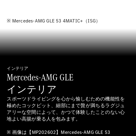
Sedan
E-Class
Sedan
S-Class
※ Mercedes-AMG GLE 53 4MATIC+（ISG）
New
Sedan
S-Class
Sedan
New
Long
Mercedes-
Maybach
New
S-Class
インテリア
Mercedes-AMG GLE
試乗リクエ
インテリア
スト
オンライン
スポーツドライビングを心から愉しむための機能性を
ショールー
極めたコックピット、細部にまで贅が満ちるラグジュ
ム
アリーな空間によって、かつて体験したことのない心
SUV
地よい高揚が乗る人を包みます。
※ 画像は【MP202602】Mercedes-AMG GLE 53