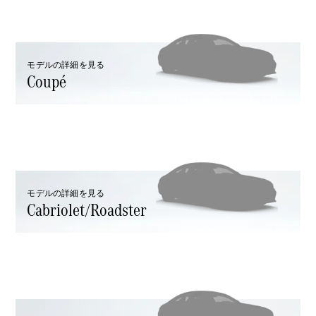
GLS
G-
電気
Class
G-Class
モデルの詳細を見る
Coupé
試乗リクエ
スト
オンライン
ショールー
ム
Stationwagon
モデルの詳細を見る
Cabriolet/Roadster
All
Stationwagon
CLA
Shooting
New
電気