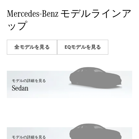
Sedan
E-Class
Mercedes-Benz モデルラインア
Sedan
S-Class
ップ
New
Sedan
S-Class
Sedan
New
Long
全モデルを見る
EQモデルを見る
Mercedes-
Maybach
New
S-Class
モデルの詳細を見る
試乗リクエ
Sedan
スト
オンライン
ショールー
ム
SUV
モデルの詳細を見る