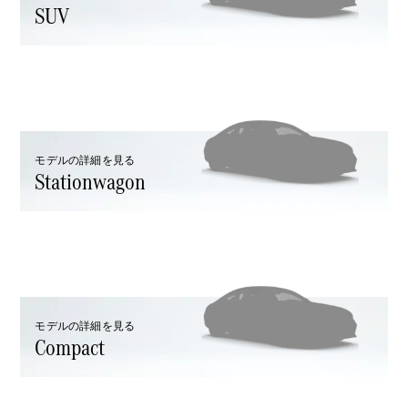
SUV
All SUV
EQA
電気
EQE
電気
SUV
EQS
電気
モデルの詳細を見る
SUV
Stationwagon
Mercedes-
Maybach
電気
EQS SUV
GLA
GLB
GLC
GLC Coupé
GLE
モデルの詳細を見る
GLE Coupé
Compact
GLS
Mercedes-
Maybach