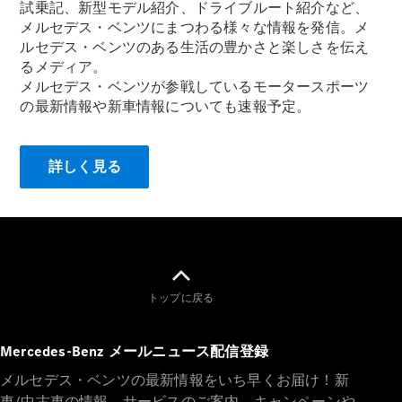
試乗記、新型モデル紹介、ドライブルート紹介など、
メルセデス・ベンツにまつわる様々な情報を発信。メ
ルセデス・ベンツのある生活の豊かさと楽しさを伝え
るメディア。
メルセデス・ベンツが参戦しているモータースポーツ
All
の最新情報や新車情報についても速報予定。
Cabriolet/Roadster
CLE
Cabriolet
Mercedes-
詳しく見る
AMG SL
Roadster
Mercedes-
Maybach SL
試乗リクエ
トップに戻る
スト
オンライン
ショールー
Mercedes-Benz メールニュース配信登録
ム
メルセデス・ベンツの最新情報をいち早くお届け！新
Mini Van
車/中古車の情報、サービスのご案内、キャンペーンや