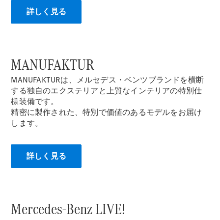
All Coupé
詳しく見る
CLE Coupé
Mercedes-
AMG GT
Coupé
Mercedes-
MANUFAKTUR
AMG GT 4-
Door-Coupé
MANUFAKTURは、メルセデス・ベンツブランドを横断
Mercedes-
する独自のエクステリアと上質なインテリアの特別仕
AMG GT
様装備です。
New
電気
4-Door-
精密に製作された、特別で価値のあるモデルをお届け
Coupé
します。
試乗リクエ
スト
詳しく見る
オンライン
ショールー
ム
Cabriolet/Roadster
Mercedes-Benz LIVE!