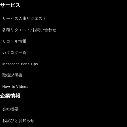
ショールー
サービス
ム
認定中古車
サービス入庫リクエスト
検索
各種リクエスト/お問い合わせ
フェア・イ
リコール情報
ベント キャ
ンペーン
カタログ一覧
ファイナン
ス(リース/
Mercedes-Benz Tips
ローン)
取扱説明書
法人のお客
様へ
How-to Videos
認定中古車
とは
企業情報
買取サービ
ス
会社概要
見積シミュ
レーション
お詫びとお知らせ