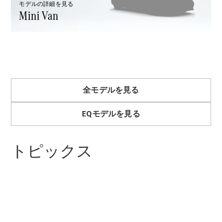
モデルの詳細を見る
Brake
Mini Van
CLA
Shooting
New
Brake
C-Class
Stationwagon
C-Class All-
Terrain
E-Class
全モデルを見る
Stationwagon
E-Class All-
EQモデルを見る
Terrain
トピックス
試乗リクエ
スト
オンライン
ショールー
ム
Compact