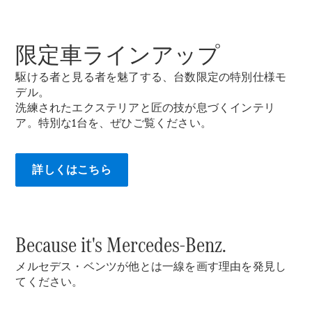
限定車ラインアップ
All Compact
駆ける者と見る者を魅了する、台数限定の特別仕様モ
A-Class
デル。
B-Class
洗練されたエクステリアと匠の技が息づくインテリ
ア。特別な1台を、ぜひご覧ください。
試乗リクエ
スト
詳しくはこちら
オンライン
ショールー
ム
Coupé
Because it's Mercedes-Benz.
メルセデス・ベンツが他とは一線を画す理由を発見し
てください。