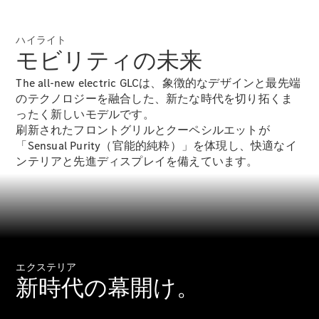
New models
ハイライト
電気自動車モデル
モビリティの未来
プラグインハイブリッドモデル
The all-new electric GLCは、象徴的なデザインと最先端
Sedan
のテクノロジーを融合した、新たな時代を切り拓くま
ったく新しいモデルです。
刷新されたフロントグリルとクーペシルエットが
「Sensual Purity（官能的純粋）」を体現し、快適なイ
ンテリアと先進ディスプレイを備えています。
All Sedan
CLA
電気
Sedan
CLA
New
Sedan
エクステリア
C-Class
新時代の幕開け。
Sedan
EQS
電気