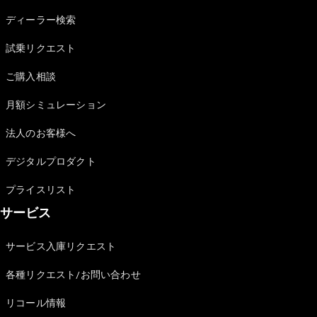
All Coupé
CLE Coupé
ディーラー検索
Mercedes-
試乗リクエスト
AMG GT
Coupé
ご購入相談
Mercedes-
AMG GT 4-
月額シミュレーション
Door-Coupé
Mercedes-
法人のお客様へ
AMG GT
New
電気
4-Door-
デジタルプロダクト
Coupé
プライスリスト
試乗リクエ
サービス
スト
オンライン
サービス入庫リクエスト
ショールー
ム
各種リクエスト/お問い合わせ
Cabriolet/Roadster
リコール情報