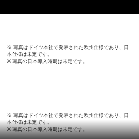
Sedan
E-Class
Sedan
S-Class
New
Sedan
S-Class
Sedan
New
Long
※ 写真はドイツ本社で発表された欧州仕様であり、日
Mercedes-
本仕様は未定です。
Maybach
New
※ 写真の日本導入時期は未定です。
S-Class
試乗リクエ
スト
オンライン
ショールー
ム
※ 写真はドイツ本社で発表された欧州仕様であり、日
SUV
本仕様は未定です。
※ 写真の日本導入時期は未定です。