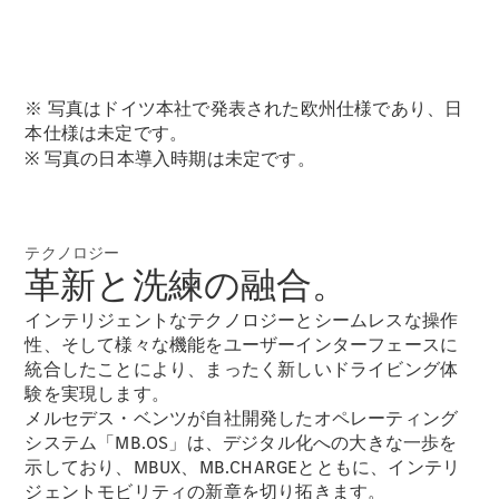
GLS
G-
電気
Class
G-Class
※ 写真はドイツ本社で発表された欧州仕様であり、日
本仕様は未定です。
試乗リクエ
※ 写真の日本導入時期は未定です。
スト
オンライン
ショールー
ム
テクノロジー
Stationwagon
革新と洗練の融合。
インテリジェントなテクノロジーとシームレスな操作
性、そして様々な機能をユーザーインターフェースに
統合したことにより、まったく新しいドライビング体
験を実現します。
メルセデス・ベンツが自社開発したオペレーティング
All
Stationwagon
システム「MB.OS」は、デジタル化への大きな一歩を
CLA
示しており、MBUX、MB.CHARGEとともに、インテリ
Shooting
ジェントモビリティの新章を切り拓きます。
New
電気