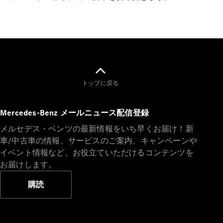
Brake
CLA
Shooting
New
Brake
C-Class
Stationwagon
C-Class All-
Terrain
トップに戻る
E-Class
Stationwagon
E-Class All-
Mercedes-Benz メールニュース配信登録
Terrain
メルセデス・ベンツの最新情報をいち早くお届け！新
車/中古車の情報、サービスのご案内、キャンペーンや
試乗リクエ
イベント情報など、お役立ていただけるコンテンツを
スト
お届けします。
オンライン
ショールー
購読
ム
Compact