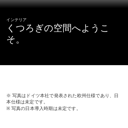
インテリア
All SUV
くつろぎの空間へようこ
EQA
電気
EQE
そ。
電気
SUV
EQS
電気
SUV
Mercedes-
Maybach
電気
EQS SUV
GLA
GLB
GLC
GLC Coupé
※ 写真はドイツ本社で発表された欧州仕様であり、日
GLE
本仕様は未定です。
GLE Coupé
※ 写真の日本導入時期は未定です。
GLS
Mercedes-
Maybach