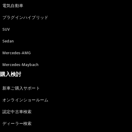
電気自動車
プラグインハイブリッド
All
SUV
Cabriolet/Roadster
Sedan
CLE
Cabriolet
Mercedes-AMG
Mercedes-
AMG SL
Mercedes-Maybach
Roadster
Mercedes-
購入検討
Maybach SL
新車ご購入サポート
試乗リクエ
オンラインショールーム
スト
オンライン
認定中古車検索
ショールー
ム
ディーラー検索
Mini Van