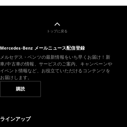
All Coupé
CLE Coupé
Mercedes-
AMG GT
Coupé
Mercedes-
トップに戻る
AMG GT 4-
Door-Coupé
Mercedes-Benz メールニュース配信登録
Mercedes-
AMG GT
メルセデス・ベンツの最新情報をいち早くお届け！新
New
電気
4-Door-
車/中古車の情報、サービスのご案内、キャンペーンや
Coupé
イベント情報など、お役立ていただけるコンテンツを
お届けします。
試乗リクエ
購読
スト
オンライン
ショールー
ム
Cabriolet/Roadster
ラインアップ