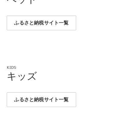
GLS
G-
電気
Class
G-Class
ふるさと納税サイト一覧
試乗リクエ
スト
オンライン
ショールー
ム
KIDS
Stationwagon
キッズ
ふるさと納税サイト一覧
All
Stationwagon
CLA
Shooting
New
電気