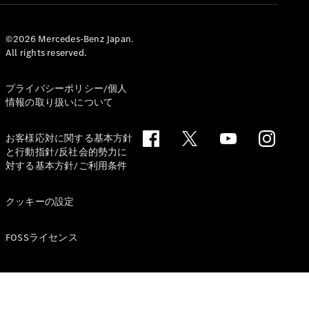
ショールー
ム
©2026 Mercedes-Benz Japan.
認定中古車
All rights reserved.
検索
プライバシーポリシー/個人
フェア・イ
情報の取り扱いについて
ベント キャ
ンペーン
お客様応対に関する基本方針
ファイナン
と行動指針/反社会的勢力に
ス(リース/
対する基本方針/ご利用条件
ローン)
法人のお客
様へ
クッキーの設定
認定中古車
とは
FOSSライセンス
買取サービ
ス
見積シミュ
レーション