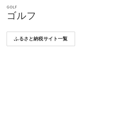
Brake
GOLF
CLA
ゴルフ
Shooting
New
Brake
C-Class
Stationwagon
ふるさと納税サイト一覧
C-Class All-
Terrain
E-Class
Stationwagon
E-Class All-
Terrain
試乗リクエ
スト
オンライン
ショールー
ム
Compact