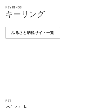
KEY RINGS
キーリング
All SUV
EQA
電気
EQE
電気
ふるさと納税サイト一覧
SUV
EQS
電気
SUV
Mercedes-
Maybach
電気
EQS SUV
GLA
GLB
GLC
GLC Coupé
GLE
GLE Coupé
GLS
Mercedes-
PET
Maybach
ペット