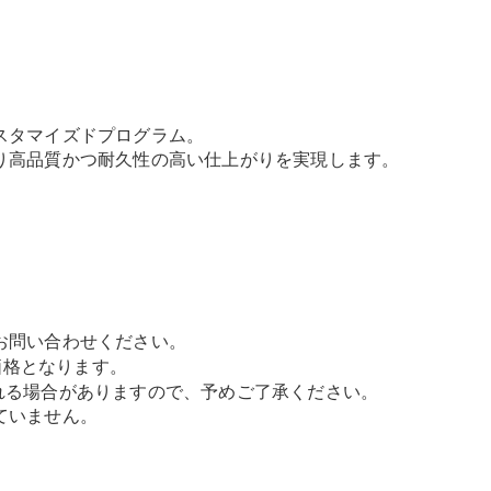
All Coupé
CLE Coupé
Mercedes-
AMG GT
Coupé
Mercedes-
スタマイズドプログラム。
AMG GT 4-
り高品質かつ耐久性の高い仕上がりを実現します。
Door-Coupé
Mercedes-
AMG GT
New
電気
4-Door-
Coupé
試乗リクエ
お問い合わせください。
スト
価格となります。
オンライン
れる場合がありますので、予めご了承ください。
ショールー
ていません。
ム
Cabriolet/Roadster