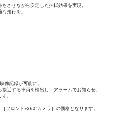
Sedan
持ちさせながら安定した払拭効果を実現。
E-Class
適な走行を。
Sedan
S-Class
New
Sedan
S-Class
Sedan
New
Long
Mercedes-
Maybach
New
S-Class
試乗リクエ
スト
な映像記録が可能に。
オンライン
ら接近する車両を検出し、アラームでお知らせ。
ショールー
ます。
ム
［フロント+360°カメラ］の価格となります。
SUV