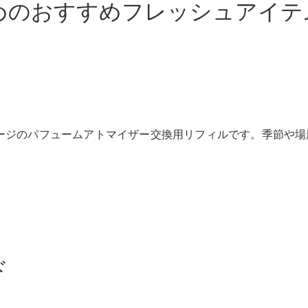
めのおすすめフレッシュアイテ
New models
電気自動車モデル
プラグインハイブリッドモデル
Sedan
ージのパフュームアトマイザー交換用リフィルです。季節や場
All Sedan
CLA
電気
Sedan
CLA
New
Sedan
ド
C-Class
Sedan
EQS
電気