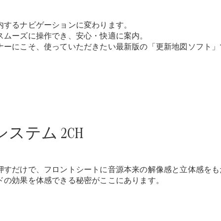
内するナビゲーションに変わります。
スムーズに操作でき、安心・快適に案内。
ナーにこそ、使っていただきたい最新版の「更新地図ソフト」
All Compact
A-Class
B-Class
試乗リクエ
スト
オンライン
オシステム 2CH
ショールー
ム
Coupé
押すだけで、フロントシートに音源本来の解像感と立体感をも
ドの効果を体感できる秘密がここにあります。