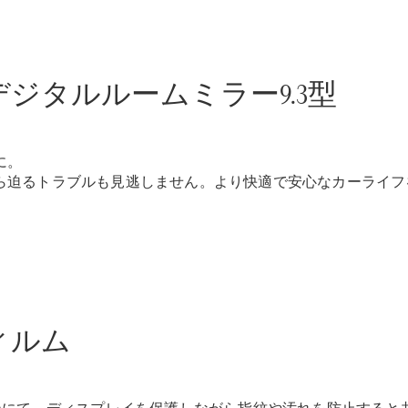
All SUV
ジタルルームミラー9.3型
EQA
電気
EQE
電気
SUV
EQS
電気
に。
SUV
ら迫るトラブルも見逃しません。より快適で安心なカーライフ
Mercedes-
Maybach
電気
EQS SUV
GLA
GLB
GLC
GLC Coupé
GLE
ィルム
GLE Coupé
GLS
Mercedes-
Maybach