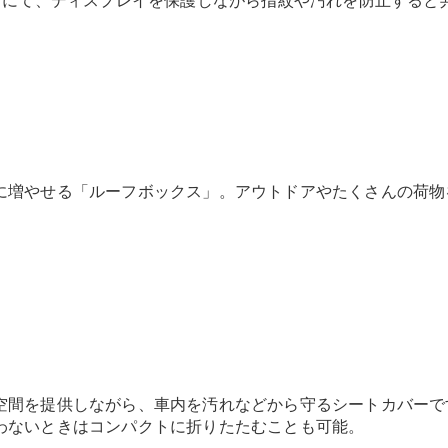
ーンにて、ディスプレイを保護しながら指紋や汚れを防止すると
GLS
G-
電気
Class
G-Class
試乗リクエ
スト
オンライン
ショールー
に増やせる「ルーフボックス」。アウトドアやたくさんの荷物
ム
Stationwagon
All
Stationwagon
空間を提供しながら、車内を汚れなどから守るシートカバーで
CLA
わないときはコンパクトに折りたたむことも可能。
Shooting
New
電気