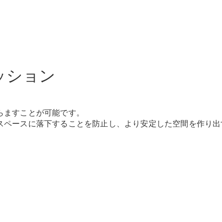
Brake
CLA
Shooting
New
Brake
C-Class
Stationwagon
C-Class All-
ッション
Terrain
E-Class
Stationwagon
E-Class All-
らますことが可能です。
Terrain
スペースに落下することを防止し、より安定した空間を作り出
試乗リクエ
スト
オンライン
ショールー
ム
Compact