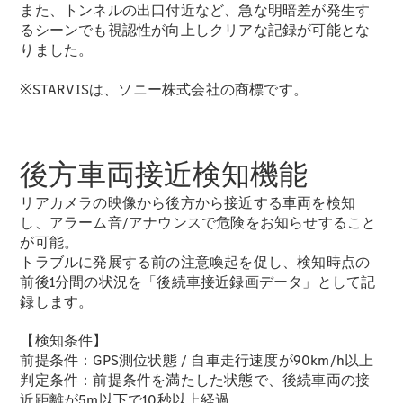
Sedan
また、トンネルの出口付近など、急な明暗差が発生す
E-Class
るシーンでも視認性が向上しクリアな記録が可能とな
Sedan
りました。
S-Class
New
Sedan
※STARVISは、ソニー株式会社の商標です。
S-Class
Sedan
New
Long
Mercedes-
後方車両接近検知機能
Maybach
New
S-Class
リアカメラの映像から後方から接近する車両を検知
し、アラーム音/アナウンスで危険をお知らせすること
試乗リクエ
が可能。
スト
トラブルに発展する前の注意喚起を促し、検知時点の
オンライン
前後1分間の状況を「後続車接近録画データ」として記
ショールー
録します。
ム
SUV
【検知条件】
前提条件：GPS測位状態 / 自車走行速度が90km/h以上
判定条件：前提条件を満たした状態で、後続車両の接
近距離が5m以下で10秒以上経過