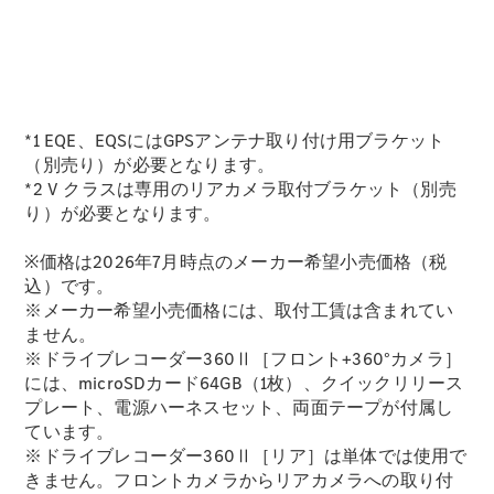
All Compact
A-Class
*1 EQE、EQSにはGPSアンテナ取り付け用ブラケット
B-Class
（別売り）が必要となります。
*2 V クラスは専用のリアカメラ取付ブラケット（別売
り）が必要となります。
試乗リクエ
スト
※価格は2026年7月時点のメーカー希望小売価格（税
オンライン
込）です。
ショールー
※メーカー希望小売価格には、取付工賃は含まれてい
ム
ません。
Coupé
※ドライブレコーダー360Ⅱ［フロント+360°カメラ］
には、microSDカード64GB（1枚）、クイックリリース
プレート、電源ハーネスセット、両面テープが付属し
ています。
※ドライブレコーダー360Ⅱ［リア］は単体では使用で
きません。フロントカメラからリアカメラへの取り付