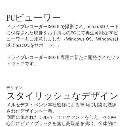
GLS
G-
電気
Class
PCビューワー
G-Class
ドライブレコーダー360Ⅱで撮影され、microSDカード
に保存された映像をお手持ちのPCにて再生可能なPCビ
試乗リクエ
ューワーもご用意しました（Windows OS、Windows11
スト
以上macOSをサポート）。
オンライン
ショールー
ドライブレコーダー360Ⅱ専用に新たに開発されたソフ
ム
トウェアです。
Stationwagon
デザイン
スタイリッシュなデザイン
メルセデス・ベンツ本社監修による車両に馴染む洗練
All
されたデザインへ一新。
Stationwagon
側面に施されたシルバーでアクセントを与え、その中
CLA
心部にピアノブラックを施し高級感を演出、全体的に
Shooting
New
電気