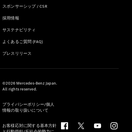
ショールー
スポンサーシップ / CSR
ム
認定中古車
採用情報
検索
サステナビリティ
フェア・イ
よくあるご質問 (FAQ)
ベント キャ
ンペーン
プレスリリース
ファイナン
ス(リース/
ローン)
法人のお客
©2026 Mercedes-Benz Japan.
様へ
All rights reserved.
認定中古車
とは
プライバシーポリシー/個人
買取サービ
情報の取り扱いについて
ス
見積シミュ
レーション
お客様応対に関する基本方針
と行動指針/反社会的勢力に