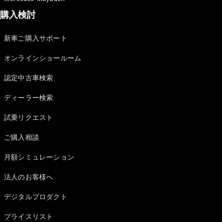
購入検討
新車ご購入サポート
オンラインショールーム
V-Class
認定中古車検索
試乗リクエ
ディーラー検索
スト
オンライン
試乗リクエスト
ショールー
ム
ご購入相談
月額シミュレーション
試乗リクエスト
オンラインショールーム
法人のお客様へ
デジタルプロダクト
プライスリスト