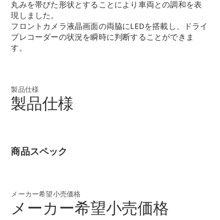
丸みを帯びた形状とすることにより車両との調和を表
Brake
現しました。
CLA
フロントカメラ液晶画面の両脇にLEDを搭載し、ドライ
Shooting
New
Brake
ブレコーダーの状況を瞬時に判断することができま
C-Class
す。
Stationwagon
C-Class All-
Terrain
E-Class
製品仕様
製品仕様
Stationwagon
E-Class All-
Terrain
試乗リクエ
商品スペック
スト
オンライン
ショールー
ム
メーカー希望小売価格
Compact
メーカー希望小売価格