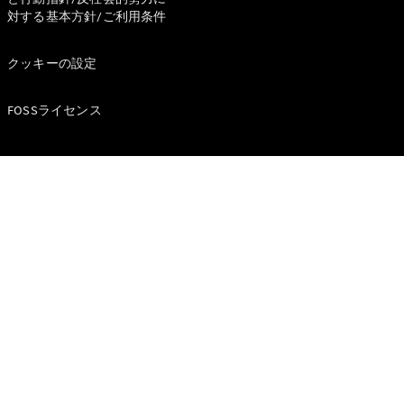
対する基本方針/ご利用条件
試乗リクエ
スト
クッキーの設定
デジタルプ
FOSSライセンス
ロダクト
サービスプ
ログラム
アクセサ
リー/コレ
クション