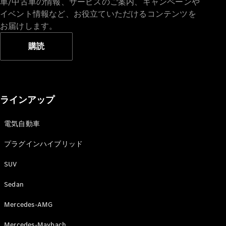
車/中古車の情報、サービスのご案内、キャンペーンや
イベント情報など、お役立ていただけるコンテンツを
お届けします。
購読
All
Cabriolet/Roadster
CLE
Cabriolet
Mercedes-
ラインアップ
AMG SL
Roadster
Mercedes-
電気自動車
Maybach SL
プラグインハイブリッド
試乗リクエ
SUV
スト
オンライン
Sedan
ショールー
Mercedes-AMG
ム
Mini Van
Mercedes-Maybach