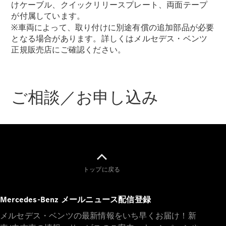
All Coupé
けケーブル、クイックリリースプレート、両面テープ
CLE Coupé
が付属しています。
Mercedes-
※車両によって、取り付けに別途有償の追加部品が必要
AMG GT
となる場合があります。詳しくはメルセデス・ベンツ
Coupé
正規販売店にご確認ください。
Mercedes-
AMG GT 4-
Door-Coupé
Mercedes-
ご相談／お申し込み
AMG GT
New
電気
4-Door-
Coupé
試乗リクエ
スト
オンライン
トップに戻る
ショールー
ム
Mercedes-Benz メールニュース配信登録
Cabriolet/Roadster
メルセデス・ベンツの最新情報をいち早くお届け！新