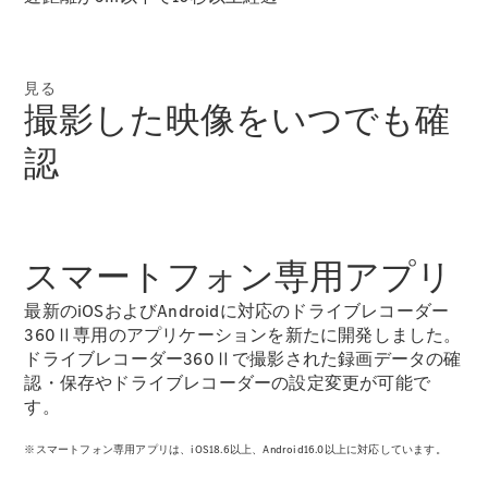
All SUV
見る
EQA
電気
撮影した映像をいつでも確
EQE
電気
SUV
認
EQS
電気
SUV
Mercedes-
Maybach
電気
EQS SUV
スマートフォン専用アプリ
GLA
GLB
最新のiOSおよびAndroidに対応のドライブレコーダー
GLC
360Ⅱ専用のアプリケーションを新たに開発しました。
GLC Coupé
ドライブレコーダー360Ⅱで撮影された録画データの確
GLE
認・保存やドライブレコーダーの設定変更が可能で
GLE Coupé
す。
GLS
Mercedes-
※スマートフォン専用アプリは、iOS18.6以上、Android16.0以上に対応しています。
Maybach