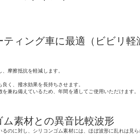
New models
電気自動車モデル
プラグインハイブリッドモデル
ーティング車に最適（ビビリ軽
Sedan
し、摩擦抵抗を軽減します。
も良く、撥水効果を長持ちさせます。
All Sedan
徴を兼ね備えているため、年間を通してご使用いただけます。
CLA
電気
Sedan
CLA
New
Sedan
ゴム素材との異音比較波形
C-Class
Sedan
いるのに対し、シリコンゴム素材には、ほぼ波形に乱れは見ら
EQS
電気