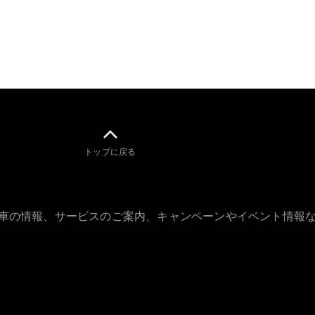
GLS
G-
電気
Class
G-Class
試乗リクエ
スト
オンライン
ショールー
ム
トップに戻る
Stationwagon
古車の情報、サービスのご案内、キャンペーンやイベント情報
All
Stationwagon
CLA
Shooting
New
電気