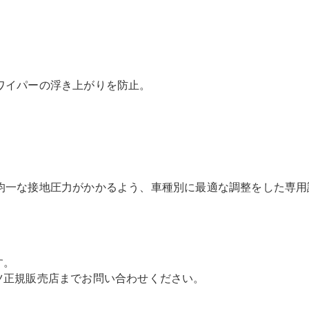
All SUV
EQA
電気
EQE
ワイパーの浮き上がりを防止。
電気
SUV
EQS
電気
SUV
Mercedes-
Maybach
電気
EQS SUV
GLA
均一な接地圧力がかかるよう、車種別に最適な調整をした専用
GLB
GLC
GLC Coupé
GLE
GLE Coupé
す。
GLS
ツ正規販売店までお問い合わせください。
Mercedes-
Maybach