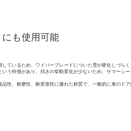
Sedan
E-Class
Sedan
S-Class
New
Sedan
S-Class
）にも使用可能
Sedan
New
Long
Mercedes-
Maybach
New
S-Class
用しているため、ワイパーブレードについた雪が硬化しづらく
という特徴があり、拭きの挙動変化が少ないため、サマーシー
試乗リクエ
薬品性、耐磨性、耐変形性に優れた材質で、一般的に車のドア
スト
オンライン
ショールー
ム
SUV