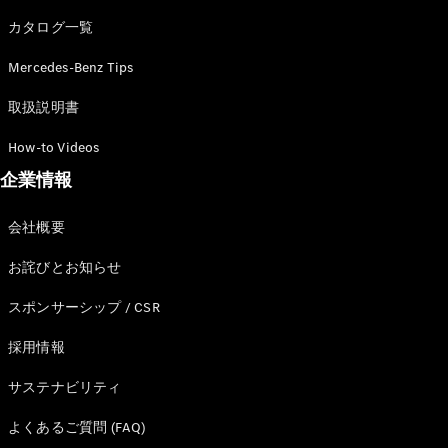
カタログ一覧
Mercedes-Benz Tips
All SUV
EQA
電気
取扱説明書
EQE
電気
SUV
How-to Videos
EQS
電気
企業情報
SUV
Mercedes-
Maybach
電気
会社概要
EQS SUV
GLA
お詫びとお知らせ
GLB
GLC
スポンサーシップ / CSR
GLC Coupé
GLE
採用情報
GLE Coupé
サステナビリティ
GLS
Mercedes-
よくあるご質問 (FAQ)
Maybach