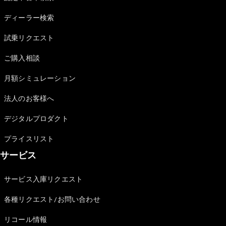
Sedan
E-Class
ディーラー検索
Sedan
S-Class
試乗リクエスト
New
Sedan
S-Class
ご購入相談
Sedan
New
Long
月額シミュレーション
Mercedes-
Maybach
New
法人のお客様へ
S-Class
デジタルプロダクト
試乗リクエ
プライスリスト
スト
サービス
オンライン
ショールー
ム
サービス入庫リクエスト
SUV
各種リクエスト/お問い合わせ
リコール情報