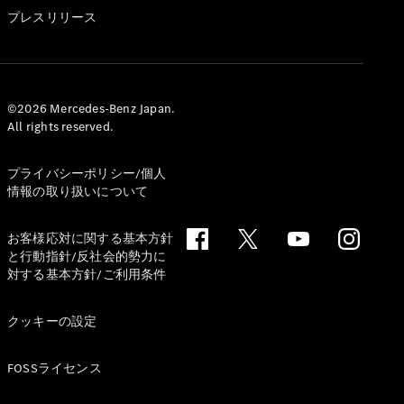
GLS
プレスリリース
G-
電気
Class
G-Class
試乗リクエ
©2026 Mercedes-Benz Japan.
All rights reserved.
スト
オンライン
ショールー
プライバシーポリシー/個人
ム
情報の取り扱いについて
Stationwagon
お客様応対に関する基本方針
と行動指針/反社会的勢力に
対する基本方針/ご利用条件
クッキーの設定
All
Stationwagon
FOSSライセンス
CLA
Shooting
New
電気