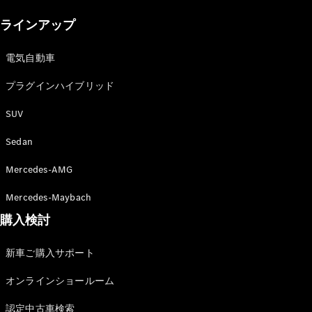
New models
ラインアップ
電気自動車モデル
プラグインハイブリッドモデル
電気自動車
プラグインハイブリッド
Sedan
SUV
Sedan
Mercedes-AMG
All Sedan
Mercedes-Maybach
CLA
購入検討
電気
Sedan
CLA
New
新車ご購入サポート
Sedan
C-Class
オンラインショールーム
Sedan
EQS
電気
認定中古車検索