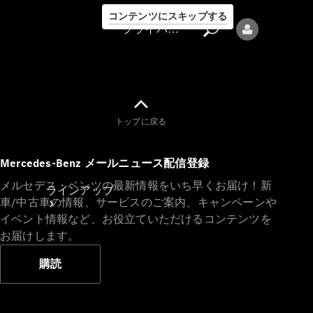
コンテンツにスキップする
プライバシーポリシー
トップに戻る
プライバシ
Mercedes-Benz メールニュース配信登録
ーポリシー
メルセデス・ベンツの最新情報をいち早くお届け！新
ラインアップ
車/中古車の情報、サービスのご案内、キャンペーンや
イベント情報など、お役立ていただけるコンテンツを
お届けします。
購読
Mercedes-Benz