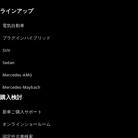
New models
ラインアップ
電気自動車モデル
プラグインハイブリッドモデル
電気自動車
プラグインハイブリッド
Sedan
SUV
Sedan
Mercedes-AMG
All Sedan
Mercedes-Maybach
CLA
購入検討
電気
Sedan
CLA
New
新車ご購入サポート
Sedan
C-Class
オンラインショールーム
Sedan
EQS
電気
認定中古車検索