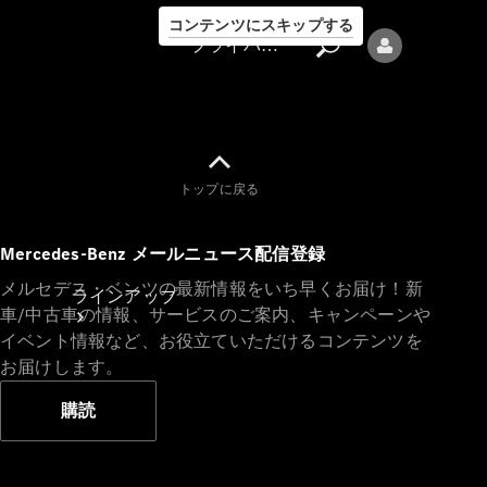
コンテンツにスキップする
プライバシーポリシー
トップに戻る
プライバシ
Mercedes-Benz メールニュース配信登録
ーポリシー
メルセデス・ベンツの最新情報をいち早くお届け！新
ラインアップ
車/中古車の情報、サービスのご案内、キャンペーンや
イベント情報など、お役立ていただけるコンテンツを
お届けします。
購読
Mercedes-Benz