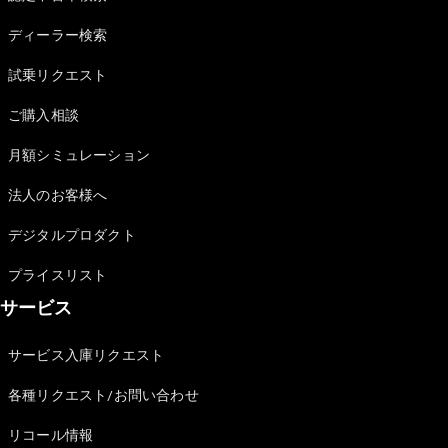
Sedan
E-Class
ディーラー検索
Sedan
S-Class
試乗リクエスト
New
Sedan
S-Class
ご購入相談
Sedan
New
Long
月額シミュレーション
Mercedes-
Maybach
New
法人のお客様へ
S-Class
デジタルプロダクト
試乗リクエ
プライスリスト
スト
サービス
オンライン
ショールー
ム
サービス入庫リクエスト
SUV
各種リクエスト/お問い合わせ
リコール情報