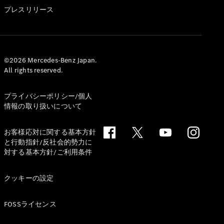
GLS
プレスリリース
G-
電気
Class
G-Class
試乗リクエ
©2026 Mercedes-Benz Japan.
All rights reserved.
スト
オンライン
ショールー
プライバシーポリシー/個人
ム
情報の取り扱いについて
Stationwagon
お客様応対に関する基本方針
と行動指針/反社会的勢力に
対する基本方針/ご利用条件
クッキーの設定
All
Stationwagon
FOSSライセンス
CLA
Shooting
New
電気