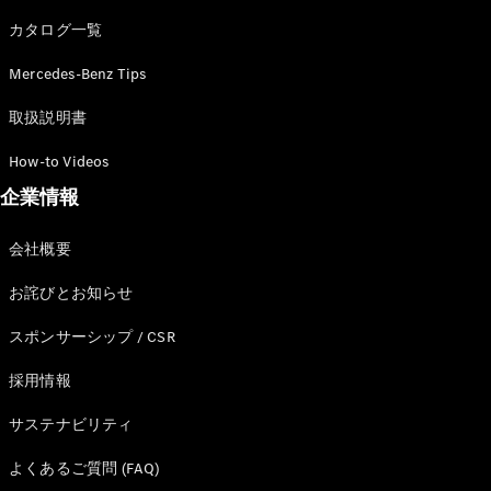
カタログ一覧
Mercedes-Benz Tips
All SUV
EQA
電気
取扱説明書
EQE
電気
SUV
How-to Videos
EQS
電気
企業情報
SUV
Mercedes-
Maybach
電気
会社概要
EQS SUV
GLA
お詫びとお知らせ
GLB
GLC
スポンサーシップ / CSR
GLC Coupé
GLE
採用情報
GLE Coupé
サステナビリティ
GLS
Mercedes-
よくあるご質問 (FAQ)
Maybach