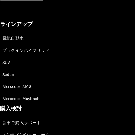
All SUV
ラインアップ
EQA
電気
EQE
電気自動車
電気
SUV
EQS
プラグインハイブリッド
電気
SUV
Mercedes-
SUV
Maybach
電気
EQS SUV
Sedan
GLA
GLB
Mercedes-AMG
GLC
GLC Coupé
Mercedes-Maybach
GLE
購入検討
GLE Coupé
GLS
新車ご購入サポート
Mercedes-
Maybach
オンラインショールーム