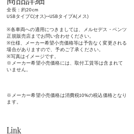
商品詳細
New models
全長：約20cm
USBタイプC(オス)↔USBタイプA(メス)
電気自動車モデル
プラグインハイブリッドモデル
※各車両への適用につきましては、メルセデス・ベンツ
正規販売店までお問い合わせください。
Sedan
※仕様、メーカー希望小売価格等は予告なく変更される
場合がありますので、予めご了承ください。
※写真はイメージです。
※メーカー希望小売価格には、取付工賃等は含まれて
いません。
All Sedan
CLA
電気
※メーカー希望小売価格は消費税10%の税込価格となり
Sedan
ます。
CLA
New
Sedan
C-Class
Sedan
Link
EQS
電気