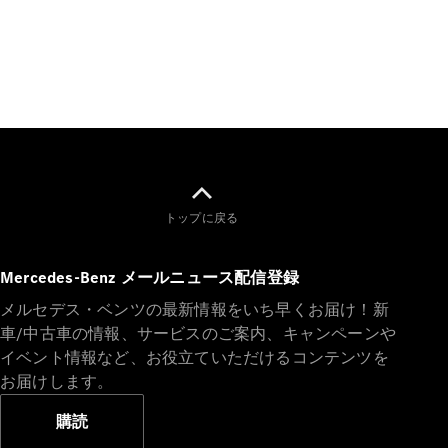
Sedan
E-Class
Sedan
S-Class
New
Sedan
S-Class
Sedan
New
Long
Mercedes-
Maybach
New
S-Class
トップに戻る
試乗リクエ
Mercedes-Benz メールニュース配信登録
スト
メルセデス・ベンツの最新情報をいち早くお届け！新
オンライン
ショールー
車/中古車の情報、サービスのご案内、キャンペーンや
ム
イベント情報など、お役立ていただけるコンテンツを
SUV
お届けします。
購読