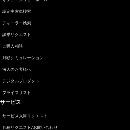
GLS
G-
電気
認定中古車検索
Class
G-Class
ディーラー検索
試乗リクエスト
試乗リクエ
スト
ご購入相談
オンライン
ショールー
月額シミュレーション
ム
Stationwagon
法人のお客様へ
デジタルプロダクト
プライスリスト
サービス
All
Stationwagon
サービス入庫リクエスト
CLA
Shooting
各種リクエスト/お問い合わせ
New
電気