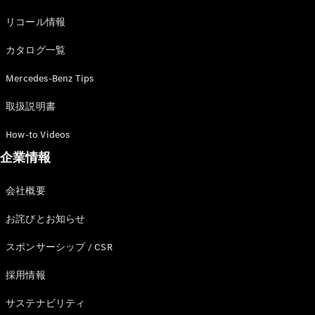
Brake
リコール情報
CLA
Shooting
New
カタログ一覧
Brake
C-Class
Mercedes-Benz Tips
Stationwagon
C-Class All-
取扱説明書
Terrain
E-Class
How-to Videos
Stationwagon
E-Class All-
企業情報
Terrain
会社概要
試乗リクエ
お詫びとお知らせ
スト
オンライン
スポンサーシップ / CSR
ショールー
ム
採用情報
Compact
サステナビリティ