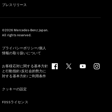
GLS
プレスリリース
G-
電気
Class
G-Class
試乗リクエ
©2026 Mercedes-Benz Japan.
All rights reserved.
スト
オンライン
ショールー
プライバシーポリシー/個人
ム
情報の取り扱いについて
Stationwagon
お客様応対に関する基本方針
と行動指針/反社会的勢力に
対する基本方針/ご利用条件
クッキーの設定
All
Stationwagon
FOSSライセンス
CLA
Shooting
New
電気