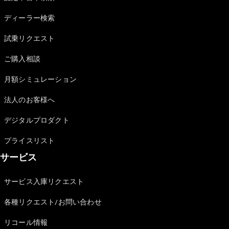
Sedan
E-Class
ディーラー検索
Sedan
S-Class
試乗リクエスト
New
Sedan
S-Class
ご購入相談
Sedan
New
Long
月額シミュレーション
Mercedes-
Maybach
New
法人のお客様へ
S-Class
デジタルプロダクト
試乗リクエ
プライスリスト
スト
サービス
オンライン
ショールー
ム
サービス入庫リクエスト
SUV
各種リクエスト/お問い合わせ
リコール情報