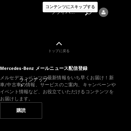
コンテンツにスキップする
プライバシーポリシー
トップに戻る
プライバシ
Mercedes-Benz メールニュース配信登録
ーポリシー
メルセデス・ベンツの最新情報をいち早くお届け！新
ラインアップ
車/中古車の情報、サービスのご案内、キャンペーンや
イベント情報など、お役立ていただけるコンテンツを
お届けします。
購読
Mercedes-Benz