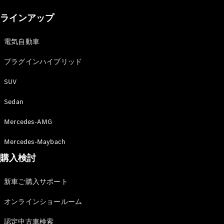
New models
ラインアップ
電気自動車モデル
プラグインハイブリッドモデル
電気自動車
プラグインハイブリッド
Sedan
SUV
Sedan
Mercedes-AMG
All Sedan
Mercedes-Maybach
CLA
購入検討
電気
Sedan
CLA
New
新車ご購入サポート
Sedan
C-Class
オンラインショールーム
Sedan
EQS
電気
認定中古車検索