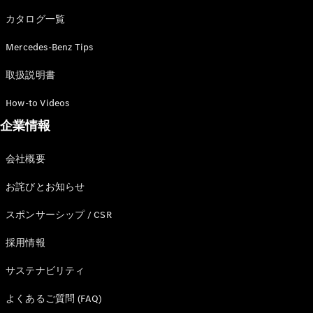
カタログ一覧
Mercedes-Benz Tips
All SUV
EQA
電気
取扱説明書
EQE
電気
SUV
How-to Videos
EQS
電気
企業情報
SUV
Mercedes-
Maybach
電気
会社概要
EQS SUV
GLA
お詫びとお知らせ
GLB
GLC
スポンサーシップ / CSR
GLC Coupé
GLE
採用情報
GLE Coupé
サステナビリティ
GLS
Mercedes-
よくあるご質問 (FAQ)
Maybach