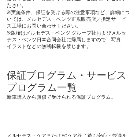
New models
ださい。
※実施条件、保証を受ける際の注意事項など、詳細につ
電気自動車モデル
いては、メルセデス・ベンツ正規販売店／指定サービ
プラグインハイブリッドモデル
ス工場にお問い合わせください。
※版権はメルセデス・ベンツ グループ社およびメルセ
デス・ベンツ日本合同会社に帰属しますので、写真、
Sedan
イラストなどの無断転載を禁じます。
保証プログラム・サービス
プログラム一覧
All Sedan
CLA
電気
新車購入から無償で受けられる保証プログラム。
Sedan
CLA
New
Sedan
C-Class
Sedan
EQS
電気
メルセデス・ケアまたはEQケア終了後も安心・快適を