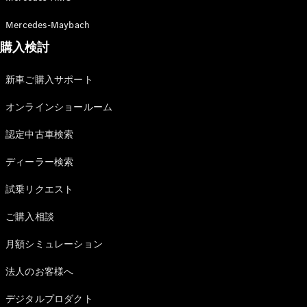
GLS
G-
Mercedes-Maybach
電気
Class
G-Class
購入検討
新車ご購入サポート
試乗リクエ
スト
オンラインショールーム
オンライン
ショールー
認定中古車検索
ム
Stationwagon
ディーラー検索
試乗リクエスト
ご購入相談
月額シミュレーション
All
Stationwagon
法人のお客様へ
CLA
デジタルプロダクト
Shooting
New
電気