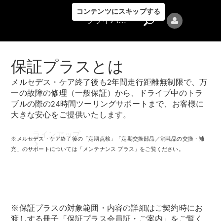
コンテンツにスキップする
プライバシーポリシー
保証プラスとは
メルセデス・ケア終了後も2年間走行距離無制限で、万
一の故障の修理（一般保証）から、ドライブ中のトラ
ブルの際の24時間ツーリングサポートまで、お客様に
プライバシ
大きな安心をご提供いたします。
ーポリシー
ラインアップ
※メルセデス・ケア終了後の「定期点検」「定期交換部品／消耗品の交換・補
充」のサポートについては「メンテナンス プラス」をご覧ください。
※保証プラスの対象範囲・内容の詳細はご契約時にお
Mercedes-Benz
渡しする冊子「保証プラス会員証・ご案内」をご覧く