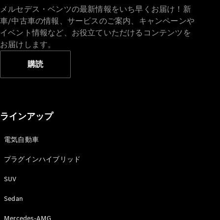
メルセデス・ベンツの最新情報をいち早くお届け！新
車/中古車の情報、サービスのご案内、キャンペーンや
イベント情報など、お役立ていただけるコンテンツを
All SUV
お届けします。
EQA
電気
EQE
電気
購読
SUV
EQS
電気
SUV
Mercedes-
Maybach
電気
ラインアップ
EQS SUV
GLA
GLB
電気自動車
GLC
プラグインハイブリッド
GLC Coupé
GLE
SUV
GLE Coupé
GLS
Sedan
Mercedes-
Maybach
Mercedes-AMG