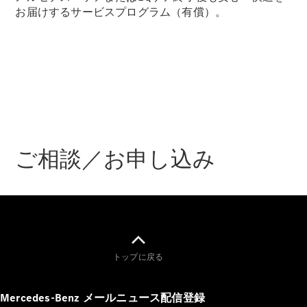
Sedan
お届けするサービスプログラム（有償）。
E-Class
Sedan
S-Class
New
Sedan
S-Class
Sedan
New
Long
Mercedes-
Maybach
New
S-Class
ご相談／お申し込み
試乗リクエ
スト
オンライン
ショールー
ム
SUV
トップに戻る
Mercedes-Benz メールニュース配信登録