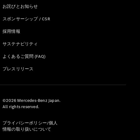
お詫びとお知らせ
スポンサーシップ / CSR
採用情報
All Compact
A-Class
サステナビリティ
B-Class
よくあるご質問 (FAQ)
試乗リクエ
プレスリリース
スト
オンライン
ショールー
ム
Coupé
©2026 Mercedes-Benz Japan.
All rights reserved.
プライバシーポリシー/個人
情報の取り扱いについて