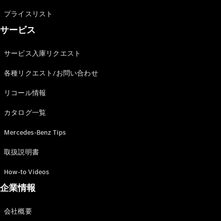
Brake
プライスリスト
CLA
Shooting
New
サービス
Brake
C-Class
サービス入庫リクエスト
Stationwagon
C-Class All-
各種リクエスト/お問い合わせ
Terrain
E-Class
リコール情報
Stationwagon
E-Class All-
カタログ一覧
Terrain
Mercedes-Benz Tips
試乗リクエ
取扱説明書
スト
オンライン
How-to Videos
ショールー
企業情報
ム
Compact
会社概要