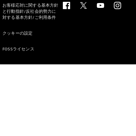
All Coupé
お客様応対に関する基本方針
CLE Coupé
と行動指針/反社会的勢力に
Mercedes-
対する基本方針/ご利用条件
AMG GT
Coupé
クッキーの設定
Mercedes-
AMG GT 4-
Door-Coupé
FOSSライセンス
Mercedes-
AMG GT
New
電気
4-Door-
Coupé
試乗リクエ
スト
オンライン
ショールー
ム
Cabriolet/Roadster