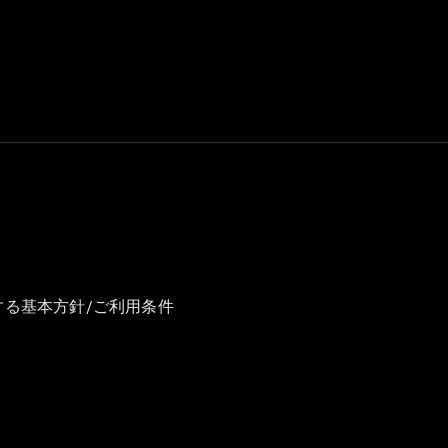
GLS
G-
電気
Class
G-Class
試乗リクエ
スト
オンライン
ショールー
ム
Stationwagon
する基本方針/ご利用条件
All
Stationwagon
CLA
Shooting
New
電気