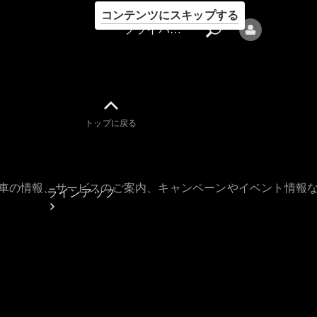
コンテンツにスキップする
プライバシーポリシー
トップに戻る
プライバシ
ーポリシー
古車の情報、サービスのご案内、キャンペーンやイベント情報
ラインアップ
Mercedes-Benz