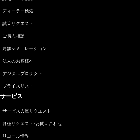
Sedan
E-Class
ディーラー検索
Sedan
S-Class
試乗リクエスト
New
Sedan
S-Class
ご購入相談
Sedan
New
Long
月額シミュレーション
Mercedes-
Maybach
New
法人のお客様へ
S-Class
デジタルプロダクト
試乗リクエ
プライスリスト
スト
サービス
オンライン
ショールー
ム
サービス入庫リクエスト
SUV
各種リクエスト/お問い合わせ
リコール情報