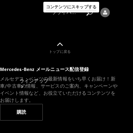
コンテンツにスキップする
プライバシーポリシー
トップに戻る
プライバシ
Mercedes-Benz メールニュース配信登録
ーポリシー
メルセデス・ベンツの最新情報をいち早くお届け！新
ラインアップ
車/中古車の情報、サービスのご案内、キャンペーンや
イベント情報など、お役立ていただけるコンテンツを
お届けします。
購読
Mercedes-Benz