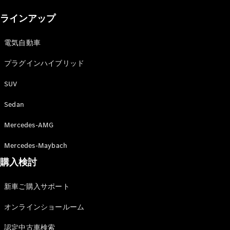
New models
ラインアップ
電気自動車モデル
プラグインハイブリッドモデル
電気自動車
プラグインハイブリッド
Sedan
SUV
Sedan
Mercedes-AMG
All Sedan
Mercedes-Maybach
CLA
購入検討
電気
Sedan
CLA
New
新車ご購入サポート
Sedan
C-Class
オンラインショールーム
Sedan
EQS
電気
認定中古車検索