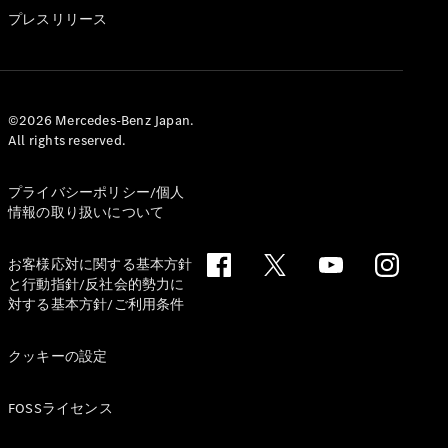
GLS
プレスリリース
G-
電気
Class
G-Class
試乗リクエ
©2026 Mercedes-Benz Japan.
All rights reserved.
スト
オンライン
ショールー
プライバシーポリシー/個人
ム
情報の取り扱いについて
Stationwagon
お客様応対に関する基本方針
と行動指針/反社会的勢力に
対する基本方針/ご利用条件
クッキーの設定
All
Stationwagon
FOSSライセンス
CLA
Shooting
New
電気