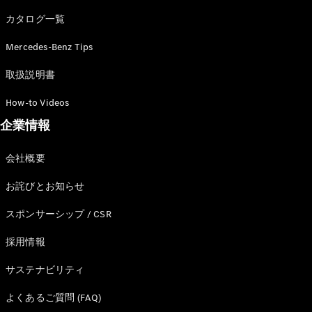
カタログ一覧
Mercedes-Benz Tips
All SUV
EQA
電気
取扱説明書
EQE
電気
SUV
How-to Videos
EQS
電気
企業情報
SUV
Mercedes-
Maybach
電気
会社概要
EQS SUV
GLA
お詫びとお知らせ
GLB
GLC
スポンサーシップ / CSR
GLC Coupé
GLE
採用情報
GLE Coupé
サステナビリティ
GLS
Mercedes-
よくあるご質問 (FAQ)
Maybach