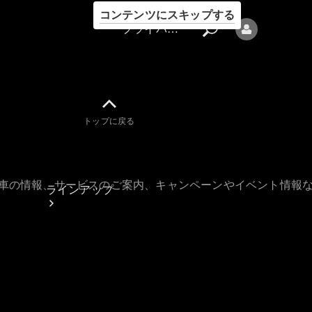
コンテンツにスキップする
プライバシーポリシー
トップに戻る
プライバシ
ーポリシー
古車の情報、サービスのご案内、キャンペーンやイベント情報
ラインアップ
Mercedes-Benz