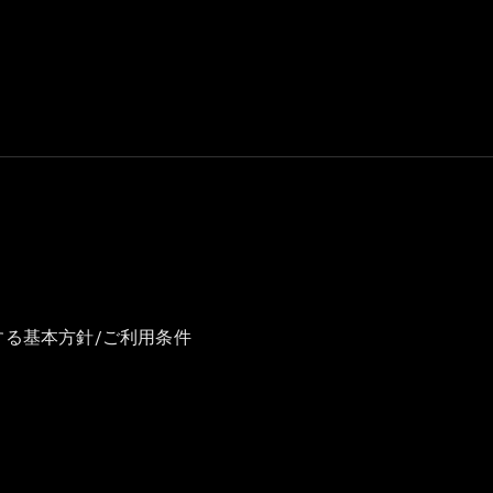
GLS
G-
電気
Class
G-Class
試乗リクエ
スト
オンライン
ショールー
ム
Stationwagon
する基本方針/ご利用条件
All
Stationwagon
CLA
Shooting
New
電気