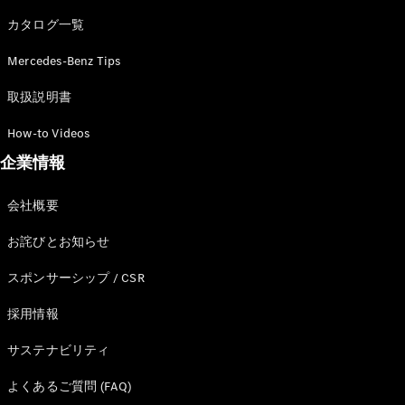
カタログ一覧
Mercedes-Benz Tips
All SUV
EQA
電気
取扱説明書
EQE
電気
SUV
How-to Videos
EQS
電気
企業情報
SUV
Mercedes-
Maybach
電気
会社概要
EQS SUV
GLA
お詫びとお知らせ
GLB
GLC
スポンサーシップ / CSR
GLC Coupé
GLE
採用情報
GLE Coupé
サステナビリティ
GLS
Mercedes-
よくあるご質問 (FAQ)
Maybach