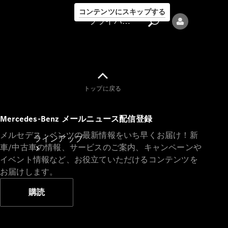
コンテンツにスキップする
プライバシーポリシー
トップに戻る
プライバシ
Mercedes-Benz メールニュース配信登録
ーポリシー
メルセデス・ベンツの最新情報をいち早くお届け！新
ラインアップ
車/中古車の情報、サービスのご案内、キャンペーンや
イベント情報など、お役立ていただけるコンテンツを
お届けします。
購読
Mercedes-Benz