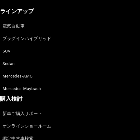
New models
ラインアップ
電気自動車モデル
プラグインハイブリッドモデル
電気自動車
プラグインハイブリッド
Sedan
SUV
Sedan
Mercedes-AMG
All Sedan
Mercedes-Maybach
CLA
購入検討
電気
Sedan
CLA
New
新車ご購入サポート
Sedan
C-Class
オンラインショールーム
Sedan
EQS
電気
認定中古車検索