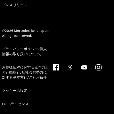
GLS
プレスリリース
G-
電気
Class
G-Class
試乗リクエ
©2026 Mercedes-Benz Japan.
All rights reserved.
スト
オンライン
ショールー
プライバシーポリシー/個人
ム
情報の取り扱いについて
Stationwagon
お客様応対に関する基本方針
と行動指針/反社会的勢力に
対する基本方針/ご利用条件
クッキーの設定
All
Stationwagon
FOSSライセンス
CLA
Shooting
New
電気