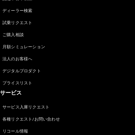
Sedan
E-Class
ディーラー検索
Sedan
S-Class
試乗リクエスト
New
Sedan
S-Class
ご購入相談
Sedan
New
Long
月額シミュレーション
Mercedes-
Maybach
New
法人のお客様へ
S-Class
デジタルプロダクト
試乗リクエ
プライスリスト
スト
サービス
オンライン
ショールー
ム
サービス入庫リクエスト
SUV
各種リクエスト/お問い合わせ
リコール情報