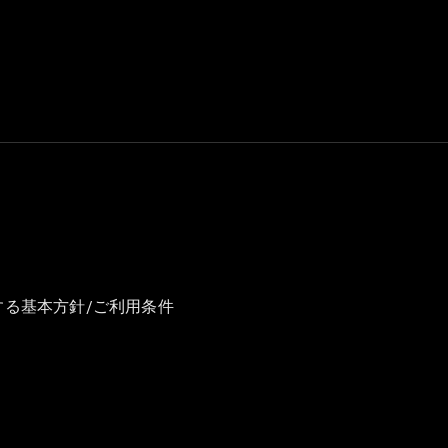
GLS
G-
電気
Class
G-Class
試乗リクエ
スト
オンライン
ショールー
ム
Stationwagon
する基本方針/ご利用条件
All
Stationwagon
CLA
Shooting
New
電気