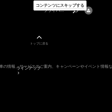
コンテンツにスキップする
プライバシーポリシー
トップに戻る
プライバシ
ーポリシー
古車の情報、サービスのご案内、キャンペーンやイベント情報
ラインアップ
Mercedes-Benz