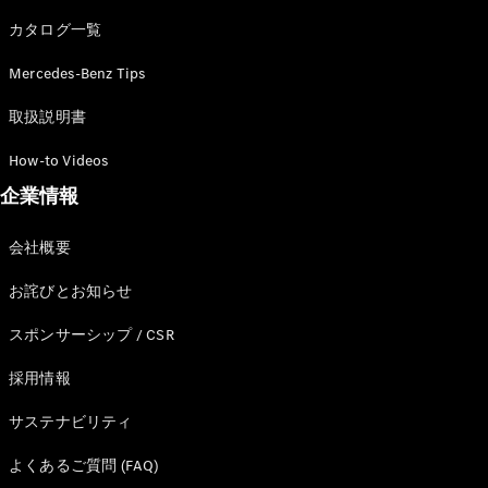
カタログ一覧
Mercedes-Benz Tips
All SUV
EQA
電気
取扱説明書
EQE
電気
SUV
How-to Videos
EQS
電気
企業情報
SUV
Mercedes-
Maybach
電気
会社概要
EQS SUV
GLA
お詫びとお知らせ
GLB
GLC
スポンサーシップ / CSR
GLC Coupé
GLE
採用情報
GLE Coupé
サステナビリティ
GLS
Mercedes-
よくあるご質問 (FAQ)
Maybach