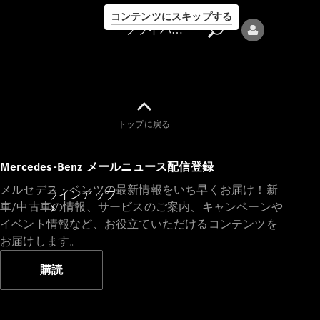
コンテンツにスキップする
プライバシーポリシー
トップに戻る
プライバシ
Mercedes-Benz メールニュース配信登録
ーポリシー
メルセデス・ベンツの最新情報をいち早くお届け！新
ラインアップ
車/中古車の情報、サービスのご案内、キャンペーンや
イベント情報など、お役立ていただけるコンテンツを
お届けします。
購読
Mercedes-Benz