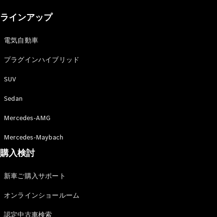
New models
ラインアップ
電気自動車モデル
プラグインハイブリッドモデル
電気自動車
プラグインハイブリッド
Sedan
SUV
Sedan
Mercedes-AMG
All Sedan
Mercedes-Maybach
CLA
購入検討
電気
Sedan
CLA
New
新車ご購入サポート
Sedan
C-Class
オンラインショールーム
Sedan
EQS
電気
認定中古車検索