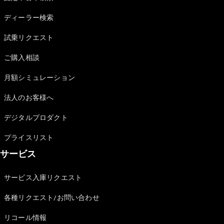
Sedan
E-Class
ディーラー検索
Sedan
S-Class
試乗リクエスト
New
Sedan
S-Class
ご購入相談
Sedan
New
Long
月額シミュレーション
Mercedes-
Maybach
New
法人のお客様へ
S-Class
デジタルプロダクト
試乗リクエ
プライスリスト
スト
サービス
オンライン
ショールー
ム
サービス入庫リクエスト
SUV
各種リクエスト/お問い合わせ
リコール情報