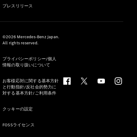
GLS
プレスリリース
G-
電気
Class
G-Class
試乗リクエ
©2026 Mercedes-Benz Japan.
All rights reserved.
スト
オンライン
ショールー
プライバシーポリシー/個人
ム
情報の取り扱いについて
Stationwagon
お客様応対に関する基本方針
と行動指針/反社会的勢力に
対する基本方針/ご利用条件
クッキーの設定
All
Stationwagon
FOSSライセンス
CLA
Shooting
New
電気