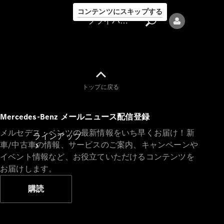
コンテンツにスキップする
プライバシーポリシー
トップに戻る
プライバシ
Mercedes-Benz メールニュース配信登録
ーポリシー
メルセデス・ベンツの最新情報をいち早くお届け！新
ラインアップ
車/中古車の情報、サービスのご案内、キャンペーンや
イベント情報など、お役立ていただけるコンテンツを
お届けします。
購読
Mercedes-Benz