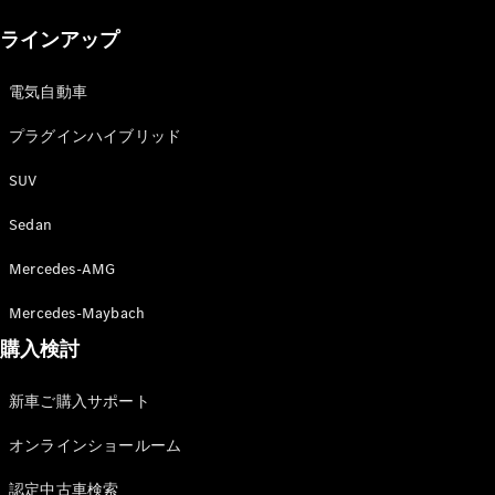
New models
ラインアップ
電気自動車モデル
プラグインハイブリッドモデル
電気自動車
プラグインハイブリッド
Sedan
SUV
Sedan
Mercedes-AMG
All Sedan
Mercedes-Maybach
CLA
購入検討
電気
Sedan
CLA
New
新車ご購入サポート
Sedan
C-Class
オンラインショールーム
Sedan
EQS
電気
認定中古車検索