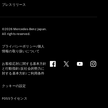
GLS
プレスリリース
G-
電気
Class
G-Class
試乗リクエ
©2026 Mercedes-Benz Japan.
All rights reserved.
スト
オンライン
ショールー
プライバシーポリシー/個人
ム
情報の取り扱いについて
Stationwagon
お客様応対に関する基本方針
と行動指針/反社会的勢力に
対する基本方針/ご利用条件
クッキーの設定
All
Stationwagon
FOSSライセンス
CLA
Shooting
New
電気