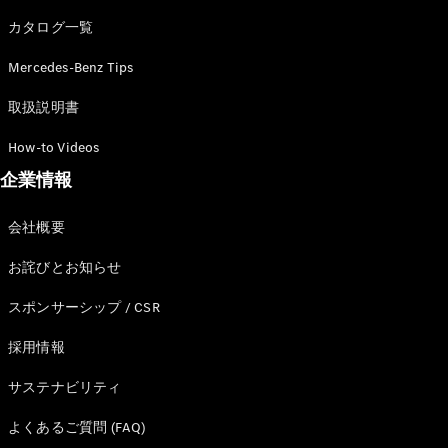
カタログ一覧
Mercedes-Benz Tips
All SUV
EQA
電気
取扱説明書
EQE
電気
SUV
How-to Videos
EQS
電気
企業情報
SUV
Mercedes-
Maybach
電気
会社概要
EQS SUV
GLA
お詫びとお知らせ
GLB
GLC
スポンサーシップ / CSR
GLC Coupé
GLE
採用情報
GLE Coupé
サステナビリティ
GLS
Mercedes-
よくあるご質問 (FAQ)
Maybach