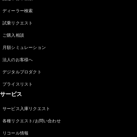
Sedan
E-Class
ディーラー検索
Sedan
S-Class
試乗リクエスト
New
Sedan
S-Class
ご購入相談
Sedan
New
Long
月額シミュレーション
Mercedes-
Maybach
New
法人のお客様へ
S-Class
デジタルプロダクト
試乗リクエ
プライスリスト
スト
サービス
オンライン
ショールー
ム
サービス入庫リクエスト
SUV
各種リクエスト/お問い合わせ
リコール情報