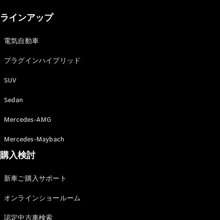
New models
ラインアップ
電気自動車モデル
プラグインハイブリッドモデル
電気自動車
プラグインハイブリッド
Sedan
SUV
Sedan
Mercedes-AMG
All Sedan
Mercedes-Maybach
CLA
購入検討
電気
Sedan
CLA
New
新車ご購入サポート
Sedan
C-Class
オンラインショールーム
Sedan
EQS
電気
認定中古車検索