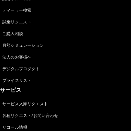
Sedan
E-Class
ディーラー検索
Sedan
S-Class
試乗リクエスト
New
Sedan
S-Class
ご購入相談
Sedan
New
Long
月額シミュレーション
Mercedes-
Maybach
New
法人のお客様へ
S-Class
デジタルプロダクト
試乗リクエ
プライスリスト
スト
サービス
オンライン
ショールー
ム
サービス入庫リクエスト
SUV
各種リクエスト/お問い合わせ
リコール情報