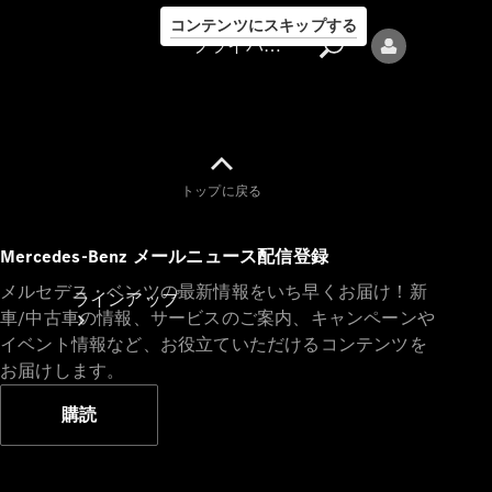
コンテンツにスキップする
プライバシーポリシー
トップに戻る
プライバシ
Mercedes-Benz メールニュース配信登録
ーポリシー
メルセデス・ベンツの最新情報をいち早くお届け！新
ラインアップ
車/中古車の情報、サービスのご案内、キャンペーンや
イベント情報など、お役立ていただけるコンテンツを
お届けします。
購読
Mercedes-Benz