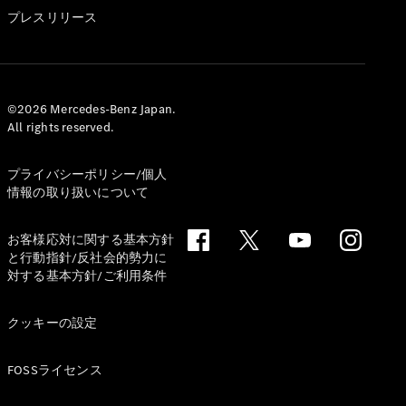
GLS
プレスリリース
G-
電気
Class
G-Class
試乗リクエ
©2026 Mercedes-Benz Japan.
All rights reserved.
スト
オンライン
ショールー
プライバシーポリシー/個人
ム
情報の取り扱いについて
Stationwagon
お客様応対に関する基本方針
と行動指針/反社会的勢力に
対する基本方針/ご利用条件
クッキーの設定
All
Stationwagon
FOSSライセンス
CLA
Shooting
New
電気