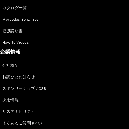
カタログ一覧
Mercedes-Benz Tips
All SUV
EQA
電気
取扱説明書
EQE
電気
SUV
How-to Videos
EQS
電気
企業情報
SUV
Mercedes-
Maybach
電気
会社概要
EQS SUV
GLA
お詫びとお知らせ
GLB
GLC
スポンサーシップ / CSR
GLC Coupé
GLE
採用情報
GLE Coupé
サステナビリティ
GLS
Mercedes-
よくあるご質問 (FAQ)
Maybach