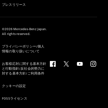
GLS
プレスリリース
G-
電気
Class
G-Class
試乗リクエ
©2026 Mercedes-Benz Japan.
All rights reserved.
スト
オンライン
ショールー
プライバシーポリシー/個人
ム
情報の取り扱いについて
Stationwagon
お客様応対に関する基本方針
と行動指針/反社会的勢力に
対する基本方針/ご利用条件
クッキーの設定
All
Stationwagon
FOSSライセンス
CLA
Shooting
New
電気