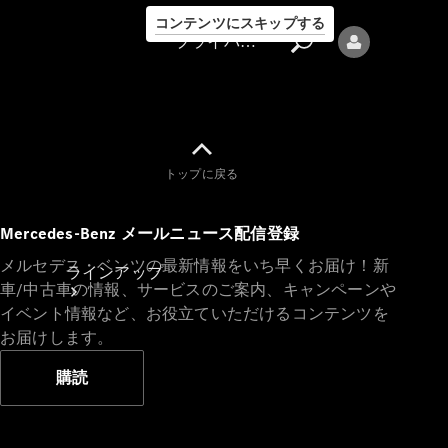
コンテンツにスキップする
プライバシーポリシー
トップに戻る
プライバシ
Mercedes-Benz メールニュース配信登録
ーポリシー
メルセデス・ベンツの最新情報をいち早くお届け！新
ラインアップ
車/中古車の情報、サービスのご案内、キャンペーンや
イベント情報など、お役立ていただけるコンテンツを
お届けします。
購読
Mercedes-Benz