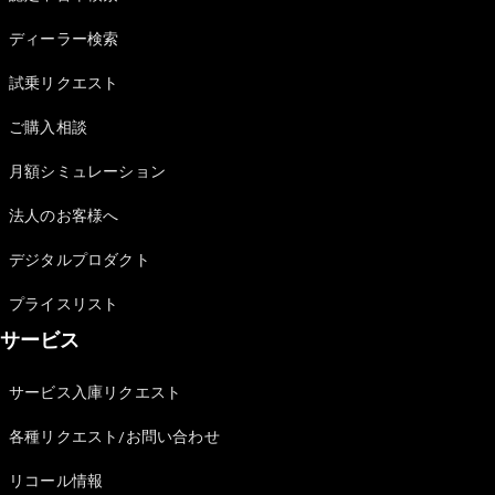
Sedan
E-Class
ディーラー検索
Sedan
S-Class
試乗リクエスト
New
Sedan
S-Class
ご購入相談
Sedan
New
Long
月額シミュレーション
Mercedes-
Maybach
New
法人のお客様へ
S-Class
デジタルプロダクト
試乗リクエ
プライスリスト
スト
サービス
オンライン
ショールー
ム
サービス入庫リクエスト
SUV
各種リクエスト/お問い合わせ
リコール情報