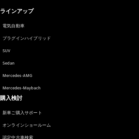
New models
ラインアップ
電気自動車モデル
プラグインハイブリッドモデル
電気自動車
プラグインハイブリッド
Sedan
SUV
Sedan
Mercedes-AMG
All Sedan
Mercedes-Maybach
CLA
購入検討
電気
Sedan
CLA
New
新車ご購入サポート
Sedan
C-Class
オンラインショールーム
Sedan
EQS
電気
認定中古車検索