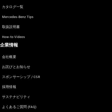
カタログ一覧
Mercedes-Benz Tips
All SUV
EQA
電気
取扱説明書
EQE
電気
SUV
How-to Videos
EQS
電気
企業情報
SUV
Mercedes-
Maybach
電気
会社概要
EQS SUV
GLA
お詫びとお知らせ
GLB
GLC
スポンサーシップ / CSR
GLC Coupé
GLE
採用情報
GLE Coupé
サステナビリティ
GLS
Mercedes-
よくあるご質問 (FAQ)
Maybach