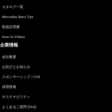
カタログ一覧
Mercedes-Benz Tips
All SUV
EQA
電気
取扱説明書
EQE
電気
SUV
How-to Videos
EQS
電気
企業情報
SUV
Mercedes-
Maybach
電気
会社概要
EQS SUV
GLA
お詫びとお知らせ
GLB
GLC
スポンサーシップ / CSR
GLC Coupé
GLE
採用情報
GLE Coupé
サステナビリティ
GLS
Mercedes-
よくあるご質問 (FAQ)
Maybach