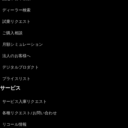
Sedan
E-Class
ディーラー検索
Sedan
S-Class
試乗リクエスト
New
Sedan
S-Class
ご購入相談
Sedan
New
Long
月額シミュレーション
Mercedes-
Maybach
New
法人のお客様へ
S-Class
デジタルプロダクト
試乗リクエ
プライスリスト
スト
サービス
オンライン
ショールー
ム
サービス入庫リクエスト
SUV
各種リクエスト/お問い合わせ
リコール情報