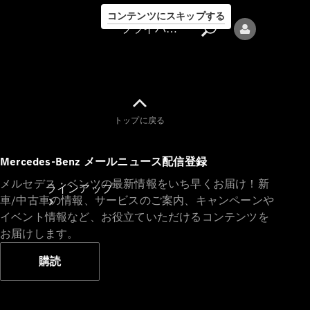
コンテンツにスキップする
プライバシーポリシー
トップに戻る
プライバシ
Mercedes-Benz メールニュース配信登録
ーポリシー
メルセデス・ベンツの最新情報をいち早くお届け！新
ラインアップ
車/中古車の情報、サービスのご案内、キャンペーンや
イベント情報など、お役立ていただけるコンテンツを
お届けします。
購読
Mercedes-Benz