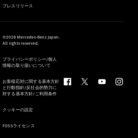
GLS
プレスリリース
G-
電気
Class
G-Class
試乗リクエ
©2026 Mercedes-Benz Japan.
All rights reserved.
スト
オンライン
ショールー
プライバシーポリシー/個人
ム
情報の取り扱いについて
Stationwagon
お客様応対に関する基本方針
と行動指針/反社会的勢力に
対する基本方針/ご利用条件
クッキーの設定
All
Stationwagon
FOSSライセンス
CLA
Shooting
New
電気