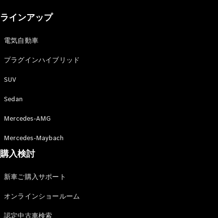
New models
ラインアップ
電気自動車モデル
プラグインハイブリッドモデル
電気自動車
プラグインハイブリッド
Sedan
SUV
Sedan
Mercedes-AMG
All Sedan
Mercedes-Maybach
CLA
購入検討
電気
Sedan
CLA
New
新車ご購入サポート
Sedan
C-Class
オンラインショールーム
Sedan
EQS
電気
認定中古車検索