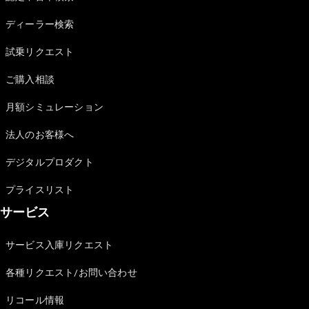
Sedan
E-Class
ディーラー検索
Sedan
S-Class
試乗リクエスト
New
Sedan
S-Class
ご購入相談
Sedan
New
Long
月額シミュレーション
Mercedes-
Maybach
New
法人のお客様へ
S-Class
デジタルプロダクト
試乗リクエ
プライスリスト
スト
サービス
オンライン
ショールー
ム
サービス入庫リクエスト
SUV
各種リクエスト/お問い合わせ
リコール情報