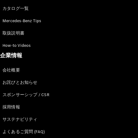
カタログ一覧
Mercedes-Benz Tips
All SUV
EQA
電気
取扱説明書
EQE
電気
SUV
How-to Videos
EQS
電気
企業情報
SUV
Mercedes-
Maybach
電気
会社概要
EQS SUV
GLA
お詫びとお知らせ
GLB
GLC
スポンサーシップ / CSR
GLC Coupé
GLE
採用情報
GLE Coupé
サステナビリティ
GLS
Mercedes-
よくあるご質問 (FAQ)
Maybach