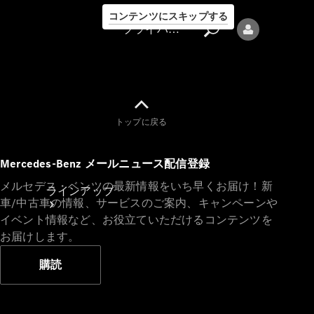
コンテンツにスキップする
プライバシーポリシー
トップに戻る
プライバシ
Mercedes-Benz メールニュース配信登録
ーポリシー
メルセデス・ベンツの最新情報をいち早くお届け！新
ラインアップ
車/中古車の情報、サービスのご案内、キャンペーンや
イベント情報など、お役立ていただけるコンテンツを
お届けします。
購読
Mercedes-Benz