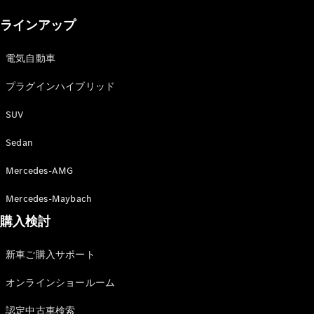
New models
ラインアップ
電気自動車モデル
プラグインハイブリッドモデル
電気自動車
プラグインハイブリッド
Sedan
SUV
Sedan
Mercedes-AMG
All Sedan
Mercedes-Maybach
CLA
購入検討
電気
Sedan
CLA
New
新車ご購入サポート
Sedan
C-Class
オンラインショールーム
Sedan
EQS
電気
認定中古車検索