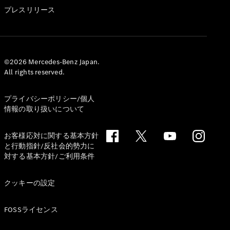
GLS
プレスリリース
G-
電気
Class
G-Class
試乗リクエ
©2026 Mercedes-Benz Japan.
All rights reserved.
スト
オンライン
ショールー
プライバシーポリシー/個人
ム
情報の取り扱いについて
Stationwagon
お客様応対に関する基本方針
と行動指針/反社会的勢力に
対する基本方針/ご利用条件
クッキーの設定
All
Stationwagon
FOSSライセンス
CLA
Shooting
New
電気