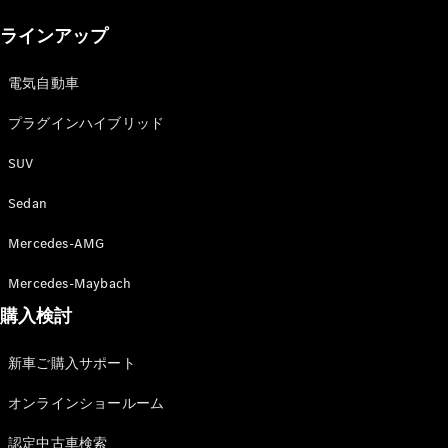
New models
ラインアップ
電気自動車モデル
プラグインハイブリッドモデル
電気自動車
プラグインハイブリッド
Sedan
SUV
Sedan
Mercedes-AMG
All Sedan
Mercedes-Maybach
CLA
購入検討
電気
Sedan
CLA
New
新車ご購入サポート
Sedan
C-Class
オンラインショールーム
Sedan
EQS
電気
認定中古車検索