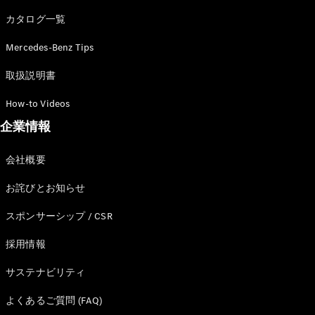
カタログ一覧
Mercedes-Benz Tips
All SUV
EQA
電気
取扱説明書
EQE
電気
SUV
How-to Videos
EQS
電気
企業情報
SUV
Mercedes-
Maybach
電気
会社概要
EQS SUV
GLA
お詫びとお知らせ
GLB
GLC
スポンサーシップ / CSR
GLC Coupé
GLE
採用情報
GLE Coupé
サステナビリティ
GLS
Mercedes-
よくあるご質問 (FAQ)
Maybach