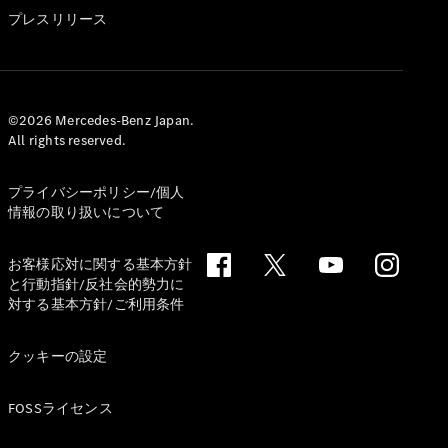
GLS
プレスリリース
G-
電気
Class
G-Class
試乗リクエ
©2026 Mercedes-Benz Japan.
All rights reserved.
スト
オンライン
ショールー
プライバシーポリシー/個人
ム
情報の取り扱いについて
Stationwagon
お客様応対に関する基本方針
と行動指針/反社会的勢力に
対する基本方針/ご利用条件
クッキーの設定
All
Stationwagon
FOSSライセンス
CLA
Shooting
New
電気