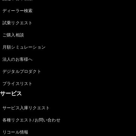
Sedan
E-Class
ディーラー検索
Sedan
S-Class
試乗リクエスト
New
Sedan
S-Class
ご購入相談
Sedan
New
Long
月額シミュレーション
Mercedes-
Maybach
New
法人のお客様へ
S-Class
デジタルプロダクト
試乗リクエ
プライスリスト
スト
サービス
オンライン
ショールー
ム
サービス入庫リクエスト
SUV
各種リクエスト/お問い合わせ
リコール情報