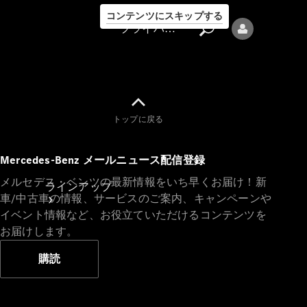
コンテンツにスキップする
プライバシーポリシー
トップに戻る
プライバシ
Mercedes-Benz メールニュース配信登録
ーポリシー
メルセデス・ベンツの最新情報をいち早くお届け！新
ラインアップ
車/中古車の情報、サービスのご案内、キャンペーンや
イベント情報など、お役立ていただけるコンテンツを
お届けします。
購読
Mercedes-Benz