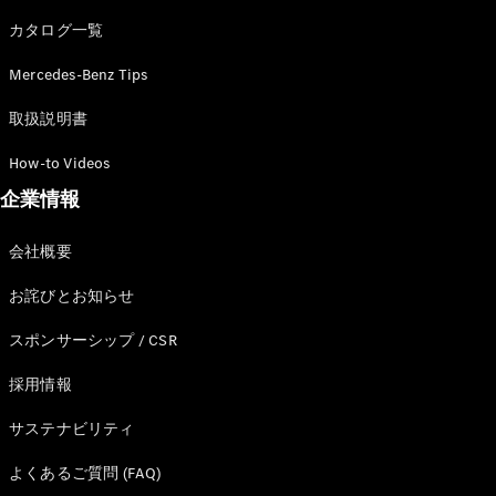
カタログ一覧
Mercedes-Benz Tips
All SUV
EQA
電気
取扱説明書
EQE
電気
SUV
How-to Videos
EQS
電気
企業情報
SUV
Mercedes-
Maybach
電気
会社概要
EQS SUV
GLA
お詫びとお知らせ
GLB
GLC
スポンサーシップ / CSR
GLC Coupé
GLE
採用情報
GLE Coupé
サステナビリティ
GLS
Mercedes-
よくあるご質問 (FAQ)
Maybach