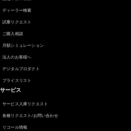
Sedan
E-Class
ディーラー検索
Sedan
S-Class
試乗リクエスト
New
Sedan
S-Class
ご購入相談
Sedan
New
Long
月額シミュレーション
Mercedes-
Maybach
New
法人のお客様へ
S-Class
デジタルプロダクト
試乗リクエ
プライスリスト
スト
サービス
オンライン
ショールー
ム
サービス入庫リクエスト
SUV
各種リクエスト/お問い合わせ
リコール情報