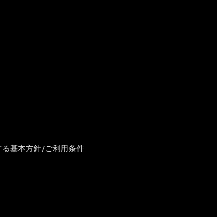
GLS
G-
電気
Class
G-Class
試乗リクエ
スト
オンライン
ショールー
ム
Stationwagon
する基本方針/ご利用条件
All
Stationwagon
CLA
Shooting
New
電気