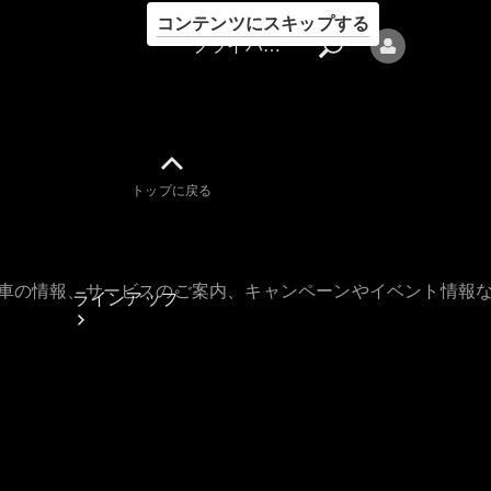
コンテンツにスキップする
プライバシーポリシー
トップに戻る
プライバシ
ーポリシー
古車の情報、サービスのご案内、キャンペーンやイベント情報
ラインアップ
Mercedes-Benz