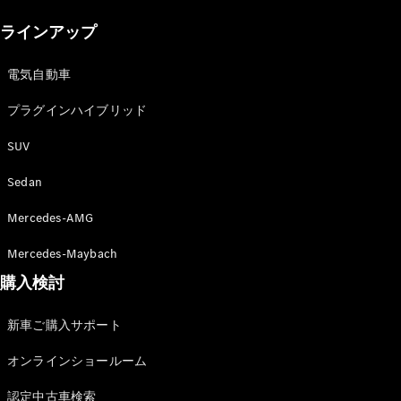
New models
ラインアップ
電気自動車モデル
プラグインハイブリッドモデル
電気自動車
プラグインハイブリッド
Sedan
SUV
Sedan
Mercedes-AMG
All Sedan
Mercedes-Maybach
CLA
購入検討
電気
Sedan
CLA
New
新車ご購入サポート
Sedan
C-Class
オンラインショールーム
Sedan
EQS
電気
認定中古車検索