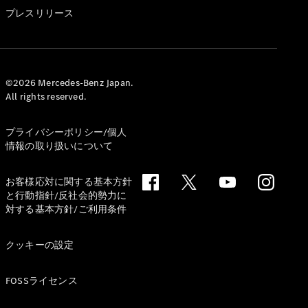
GLS
プレスリリース
G-
電気
Class
G-Class
試乗リクエ
©2026 Mercedes-Benz Japan.
All rights reserved.
スト
オンライン
ショールー
プライバシーポリシー/個人
ム
情報の取り扱いについて
Stationwagon
お客様応対に関する基本方針
と行動指針/反社会的勢力に
対する基本方針/ご利用条件
クッキーの設定
All
Stationwagon
FOSSライセンス
CLA
Shooting
New
電気