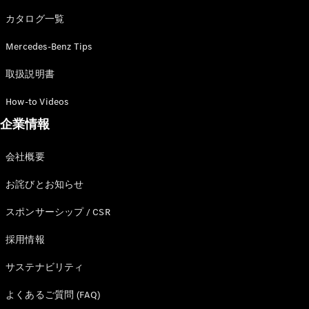
カタログ一覧
Mercedes-Benz Tips
All SUV
EQA
電気
取扱説明書
EQE
電気
SUV
How-to Videos
EQS
電気
企業情報
SUV
Mercedes-
Maybach
電気
会社概要
EQS SUV
GLA
お詫びとお知らせ
GLB
GLC
スポンサーシップ / CSR
GLC Coupé
GLE
採用情報
GLE Coupé
サステナビリティ
GLS
Mercedes-
よくあるご質問 (FAQ)
Maybach