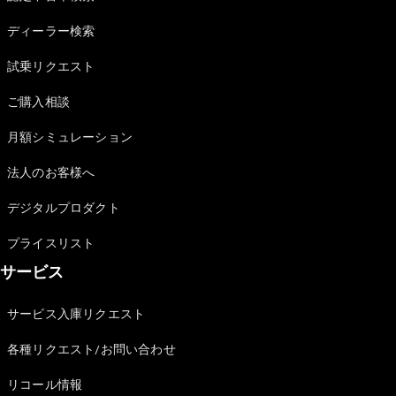
Sedan
E-Class
ディーラー検索
Sedan
S-Class
試乗リクエスト
New
Sedan
S-Class
ご購入相談
Sedan
New
Long
月額シミュレーション
Mercedes-
Maybach
New
法人のお客様へ
S-Class
デジタルプロダクト
試乗リクエ
プライスリスト
スト
サービス
オンライン
ショールー
ム
サービス入庫リクエスト
SUV
各種リクエスト/お問い合わせ
リコール情報