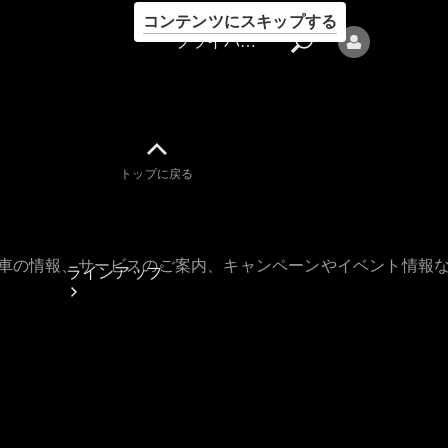
コンテンツにスキップする
プライバシーポリシー
トップに戻る
プライバシ
ーポリシー
古車の情報、サービスのご案内、キャンペーンやイベント情報
ラインアップ
Mercedes-Benz