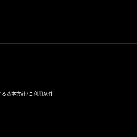
GLS
G-
電気
Class
G-Class
試乗リクエ
スト
オンライン
ショールー
ム
Stationwagon
する基本方針/ご利用条件
All
Stationwagon
CLA
Shooting
New
電気