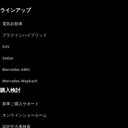
New models
ラインアップ
電気自動車モデル
プラグインハイブリッドモデル
電気自動車
プラグインハイブリッド
Sedan
SUV
Sedan
Mercedes-AMG
All Sedan
Mercedes-Maybach
CLA
購入検討
電気
Sedan
CLA
New
新車ご購入サポート
Sedan
C-Class
オンラインショールーム
Sedan
EQS
電気
認定中古車検索