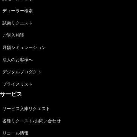
Sedan
E-Class
ディーラー検索
Sedan
S-Class
試乗リクエスト
New
Sedan
S-Class
ご購入相談
Sedan
New
Long
月額シミュレーション
Mercedes-
Maybach
New
法人のお客様へ
S-Class
デジタルプロダクト
試乗リクエ
プライスリスト
スト
サービス
オンライン
ショールー
ム
サービス入庫リクエスト
SUV
各種リクエスト/お問い合わせ
リコール情報