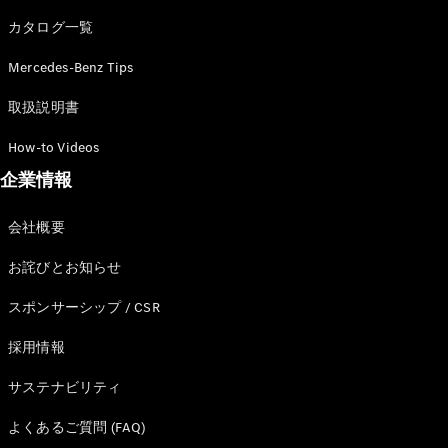
カタログ一覧
Mercedes-Benz Tips
All SUV
EQA
電気
取扱説明書
EQE
電気
SUV
How-to Videos
EQS
電気
企業情報
SUV
Mercedes-
Maybach
電気
会社概要
EQS SUV
GLA
お詫びとお知らせ
GLB
GLC
スポンサーシップ / CSR
GLC Coupé
GLE
採用情報
GLE Coupé
サステナビリティ
GLS
Mercedes-
よくあるご質問 (FAQ)
Maybach