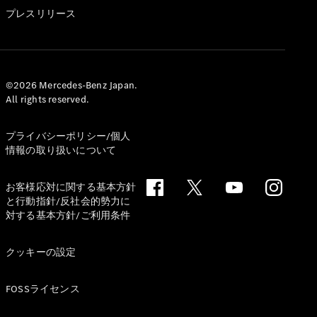
GLS
プレスリリース
G-
電気
Class
G-Class
試乗リクエ
©2026 Mercedes-Benz Japan.
All rights reserved.
スト
オンライン
ショールー
プライバシーポリシー/個人
ム
情報の取り扱いについて
Stationwagon
お客様応対に関する基本方針
と行動指針/反社会的勢力に
対する基本方針/ご利用条件
クッキーの設定
All
Stationwagon
FOSSライセンス
CLA
Shooting
New
電気