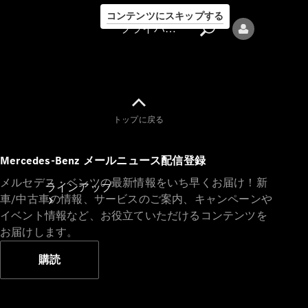
コンテンツにスキップする
プライバシーポリシー
トップに戻る
プライバシ
Mercedes-Benz メールニュース配信登録
ーポリシー
メルセデス・ベンツの最新情報をいち早くお届け！新
ラインアップ
車/中古車の情報、サービスのご案内、キャンペーンや
イベント情報など、お役立ていただけるコンテンツを
お届けします。
購読
Mercedes-Benz