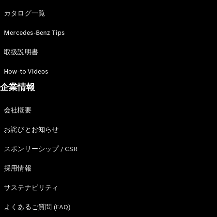
カタログ一覧
Mercedes-Benz Tips
All SUV
EQA
電気
取扱説明書
EQE
電気
SUV
How-to Videos
EQS
電気
企業情報
SUV
Mercedes-
Maybach
電気
会社概要
EQS SUV
GLA
お詫びとお知らせ
GLB
GLC
スポンサーシップ / CSR
GLC Coupé
GLE
採用情報
GLE Coupé
サステナビリティ
GLS
Mercedes-
よくあるご質問 (FAQ)
Maybach