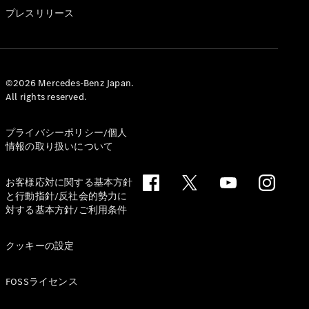
GLS
プレスリリース
G-
電気
Class
G-Class
試乗リクエ
©2026 Mercedes-Benz Japan.
All rights reserved.
スト
オンライン
ショールー
プライバシーポリシー/個人
ム
情報の取り扱いについて
Stationwagon
お客様応対に関する基本方針
と行動指針/反社会的勢力に
対する基本方針/ご利用条件
クッキーの設定
All
Stationwagon
FOSSライセンス
CLA
Shooting
New
電気