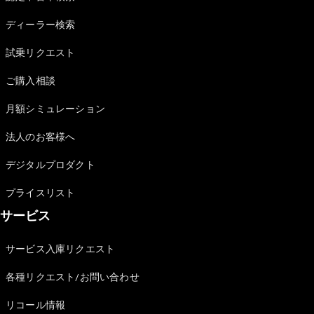
Sedan
E-Class
ディーラー検索
Sedan
S-Class
試乗リクエスト
New
Sedan
S-Class
ご購入相談
Sedan
New
Long
月額シミュレーション
Mercedes-
Maybach
New
法人のお客様へ
S-Class
デジタルプロダクト
試乗リクエ
プライスリスト
スト
サービス
オンライン
ショールー
ム
サービス入庫リクエスト
SUV
各種リクエスト/お問い合わせ
リコール情報