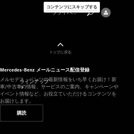
コンテンツにスキップする
プライバシーポリシー
トップに戻る
プライバシ
Mercedes-Benz メールニュース配信登録
ーポリシー
メルセデス・ベンツの最新情報をいち早くお届け！新
ラインアップ
車/中古車の情報、サービスのご案内、キャンペーンや
イベント情報など、お役立ていただけるコンテンツを
お届けします。
購読
Mercedes-Benz