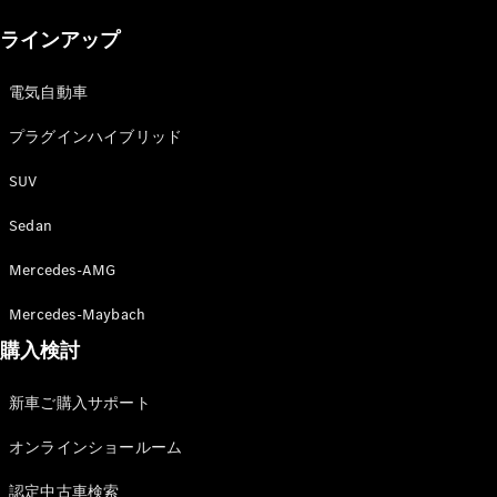
New models
ラインアップ
電気自動車モデル
プラグインハイブリッドモデル
電気自動車
プラグインハイブリッド
Sedan
SUV
Sedan
Mercedes-AMG
All Sedan
Mercedes-Maybach
CLA
購入検討
電気
Sedan
CLA
New
新車ご購入サポート
Sedan
C-Class
オンラインショールーム
Sedan
EQS
電気
認定中古車検索