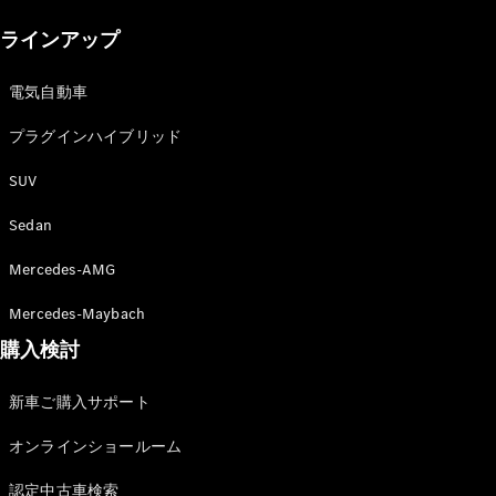
New models
ラインアップ
電気自動車モデル
プラグインハイブリッドモデル
電気自動車
プラグインハイブリッド
Sedan
SUV
Sedan
Mercedes-AMG
All Sedan
Mercedes-Maybach
CLA
購入検討
電気
Sedan
CLA
New
新車ご購入サポート
Sedan
C-Class
オンラインショールーム
Sedan
EQS
電気
認定中古車検索