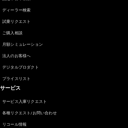
Sedan
E-Class
ディーラー検索
Sedan
S-Class
試乗リクエスト
New
Sedan
S-Class
ご購入相談
Sedan
New
Long
月額シミュレーション
Mercedes-
Maybach
New
法人のお客様へ
S-Class
デジタルプロダクト
試乗リクエ
プライスリスト
スト
サービス
オンライン
ショールー
ム
サービス入庫リクエスト
SUV
各種リクエスト/お問い合わせ
リコール情報