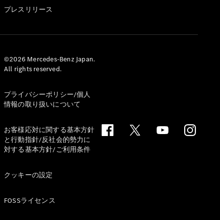
GLS
プレスリリース
G-
電気
Class
G-Class
試乗リクエ
©2026 Mercedes-Benz Japan.
All rights reserved.
スト
オンライン
ショールー
プライバシーポリシー/個人
ム
情報の取り扱いについて
Stationwagon
お客様応対に関する基本方針
と行動指針/反社会的勢力に
対する基本方針/ご利用条件
クッキーの設定
All
Stationwagon
FOSSライセンス
CLA
Shooting
New
電気