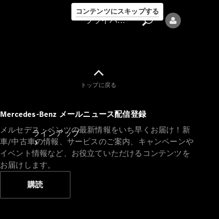
コンテンツにスキップする
プライバシーポリシー
トップに戻る
プライバシ
Mercedes-Benz メールニュース配信登録
ーポリシー
メルセデス・ベンツの最新情報をいち早くお届け！新
ラインアップ
車/中古車の情報、サービスのご案内、キャンペーンや
イベント情報など、お役立ていただけるコンテンツを
お届けします。
購読
Mercedes-Benz