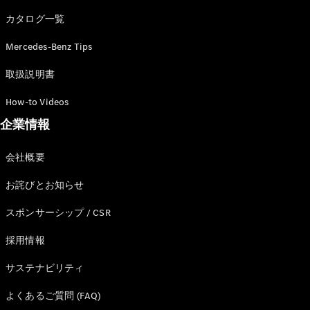
カタログ一覧
Mercedes-Benz Tips
All SUV
EQA
電気
取扱説明書
EQE
電気
SUV
How-to Videos
EQS
電気
企業情報
SUV
Mercedes-
Maybach
電気
会社概要
EQS SUV
GLA
お詫びとお知らせ
GLB
GLC
スポンサーシップ / CSR
GLC Coupé
GLE
採用情報
GLE Coupé
サステナビリティ
GLS
Mercedes-
よくあるご質問 (FAQ)
Maybach