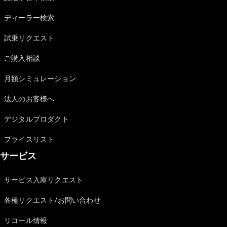
Sedan
E-Class
ディーラー検索
Sedan
S-Class
試乗リクエスト
New
Sedan
S-Class
ご購入相談
Sedan
New
Long
月額シミュレーション
Mercedes-
Maybach
New
法人のお客様へ
S-Class
デジタルプロダクト
試乗リクエ
プライスリスト
スト
サービス
オンライン
ショールー
ム
サービス入庫リクエスト
SUV
各種リクエスト/お問い合わせ
リコール情報