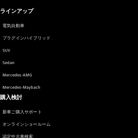
New models
ラインアップ
電気自動車モデル
プラグインハイブリッドモデル
電気自動車
プラグインハイブリッド
Sedan
SUV
Sedan
Mercedes-AMG
All Sedan
Mercedes-Maybach
CLA
購入検討
電気
Sedan
CLA
New
新車ご購入サポート
Sedan
C-Class
オンラインショールーム
Sedan
EQS
電気
認定中古車検索