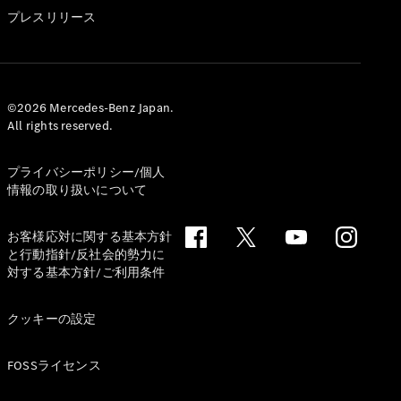
GLS
プレスリリース
G-
電気
Class
G-Class
試乗リクエ
©2026 Mercedes-Benz Japan.
All rights reserved.
スト
オンライン
ショールー
プライバシーポリシー/個人
ム
情報の取り扱いについて
Stationwagon
お客様応対に関する基本方針
と行動指針/反社会的勢力に
対する基本方針/ご利用条件
クッキーの設定
All
Stationwagon
FOSSライセンス
CLA
Shooting
New
電気