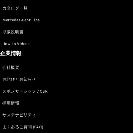
カタログ一覧
Mercedes-Benz Tips
All SUV
EQA
電気
取扱説明書
EQE
電気
SUV
How-to Videos
EQS
電気
企業情報
SUV
Mercedes-
Maybach
電気
会社概要
EQS SUV
GLA
お詫びとお知らせ
GLB
GLC
スポンサーシップ / CSR
GLC Coupé
GLE
採用情報
GLE Coupé
サステナビリティ
GLS
Mercedes-
よくあるご質問 (FAQ)
Maybach