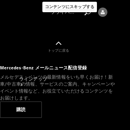
コンテンツにスキップする
プライバシーポリシー
トップに戻る
プライバシ
Mercedes-Benz メールニュース配信登録
ーポリシー
メルセデス・ベンツの最新情報をいち早くお届け！新
ラインアップ
車/中古車の情報、サービスのご案内、キャンペーンや
イベント情報など、お役立ていただけるコンテンツを
お届けします。
購読
Mercedes-Benz