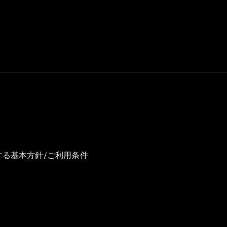
GLS
G-
電気
Class
G-Class
試乗リクエ
スト
オンライン
ショールー
ム
Stationwagon
する基本方針/ご利用条件
All
Stationwagon
CLA
Shooting
New
電気