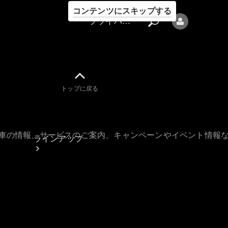
コンテンツにスキップする
プライバシーポリシー
トップに戻る
プライバシ
ーポリシー
古車の情報、サービスのご案内、キャンペーンやイベント情報
ラインアップ
Mercedes-Benz