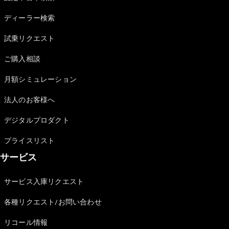
Sedan
E-Class
ディーラー検索
Sedan
S-Class
試乗リクエスト
New
Sedan
S-Class
ご購入相談
Sedan
New
Long
月額シミュレーション
Mercedes-
Maybach
New
法人のお客様へ
S-Class
デジタルプロダクト
試乗リクエ
プライスリスト
スト
サービス
オンライン
ショールー
ム
サービス入庫リクエスト
SUV
各種リクエスト/お問い合わせ
リコール情報