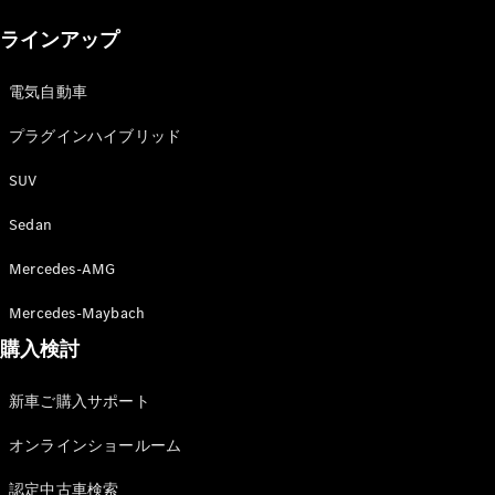
New models
ラインアップ
電気自動車モデル
プラグインハイブリッドモデル
電気自動車
プラグインハイブリッド
Sedan
SUV
Sedan
Mercedes-AMG
All Sedan
Mercedes-Maybach
CLA
購入検討
電気
Sedan
CLA
New
新車ご購入サポート
Sedan
C-Class
オンラインショールーム
Sedan
EQS
電気
認定中古車検索