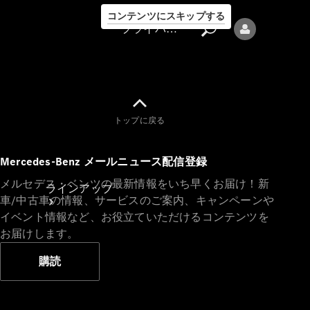
コンテンツにスキップする
プライバシーポリシー
トップに戻る
プライバシ
Mercedes-Benz メールニュース配信登録
ーポリシー
メルセデス・ベンツの最新情報をいち早くお届け！新
ラインアップ
車/中古車の情報、サービスのご案内、キャンペーンや
イベント情報など、お役立ていただけるコンテンツを
お届けします。
購読
Mercedes-Benz