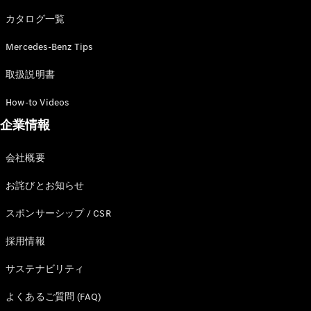
カタログ一覧
Mercedes-Benz Tips
All SUV
EQA
電気
取扱説明書
EQE
電気
SUV
How-to Videos
EQS
電気
企業情報
SUV
Mercedes-
Maybach
電気
会社概要
EQS SUV
GLA
お詫びとお知らせ
GLB
GLC
スポンサーシップ / CSR
GLC Coupé
GLE
採用情報
GLE Coupé
サステナビリティ
GLS
Mercedes-
よくあるご質問 (FAQ)
Maybach